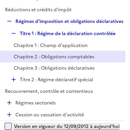
i
é
l
e
Réductions et crédits d'impôt
p
i
r
l
e
R
Régimes d'imposition et obligations déclaratives
i
r
e
e
R
Titre 1 : Régime de la déclaration contrôlée
p
r
e
l
Chapitre 1 : Champ d'application
p
i
l
e
Chapitre 2 : Obligations comptables
i
r
Chapitre 3 : Obligations déclaratives
e
r
D
Titre 2 : Régime déclaratif spécial
é
Recouvrement, contrôle et contentieux
p
l
D
Régimes sectoriels
i
é
e
D
Cession ou cessation d'activité
p
r
é
l
Versions sur la période
Version en vigueur du 12/09/2012 à aujourd'hui
p