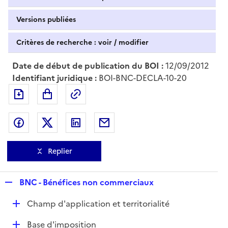
Versions publiées
Critères de recherche : voir / modifier
Date de début de publication du BOI :
12/09/2012
Identifiant juridique :
BOI-BNC-DECLA-10-20
Exporter le document au format pdf
Permalien : adresse web de ce doc
Partager sur Facebook
Partager sur Twitter
Partager sur LinkedIn
Partager par messagerie
Replier
R
BNC - Bénéfices non commerciaux
e
D
Champ d'application et territorialité
p
é
l
D
Base d'imposition
p