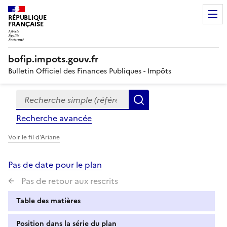
RÉPUBLIQUE
FRANÇAISE
bofip.impots.gouv.fr
Bulletin Officiel des Finances Publiques - Impôts
Recherche simple (références, mots clés, partie du titre
Formulaire
Rechercher
de
Recherche avancée
recherche
Voir le fil d'Ariane
Pas de date pour le plan
Pas de retour aux rescrits
Table des matières
Position dans la série du plan