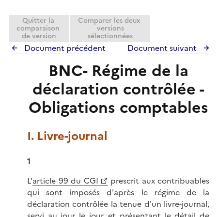
i
l
e
i
Quitter la
Comparer les deux
r
comparaison
versions
e
de version
sélectionnées
r
Document précédent
Document suivant
BNC- Régime de la
déclaration contrôlée -
Obligations comptables
I. Livre-journal
1
L'
article 99 du CGI
prescrit aux contribuables
qui sont imposés d'après le régime de la
déclaration contrôlée la tenue d'un livre-journal,
servi au jour le jour, et présentant le détail de