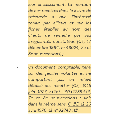
leur encaissement. La mention
de ces recettes dans le « livre de
trésorerie » que l'intéressé
tenait par ailleurs et sur les
fiches établies au nom des
clients ne remédie pas aux
irrégularités constatées (CE, 17
décembre 1984, n° 43024, 7e et
8e sous-sections) ;
un document comptable, tenu
sur des feuilles volantes et ne
comportant pas un relevé
détaillé des recettes (
CE,
15
juin 1977, r
n°
0
2594
,
7e et 8e sous-sections ; voir
dans le même sens,
C
E,
26
avril 1976,
n° 92743 ;