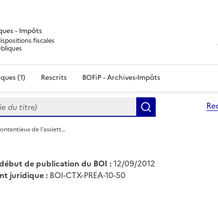
iques - Impôts
ispositions fiscales
ubliques
ques (1)
Rescrits
BOFiP - Archives-Impôts
du titre)
Re
Rechercher
ntentieux de l'assiett…
début de publication du BOI :
12/09/2012
nt juridique :
BOI-CTX-PREA-10-50