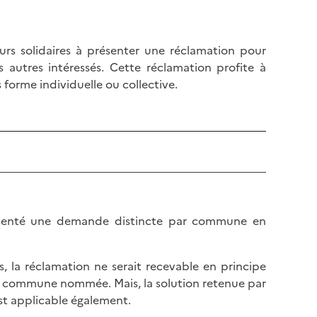
l
p
a
a
p
g
teurs solidaires à présenter une réclamation pour
a
e
s autres intéressés. Cette réclamation profite à
g
 forme individuelle ou collective.
e
résenté une demande distincte par commune en
, la réclamation ne serait recevable en principe
re commune nommée. Mais, la solution retenue par
est applicable également.