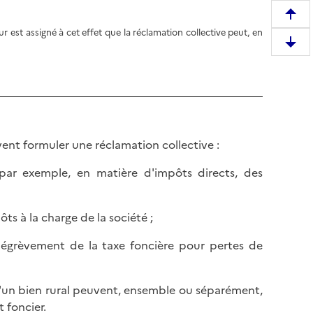
R
ur est assigné à cet effet que la réclamation collective peut, en
e
D
m
e
o
s
n
c
t
e
e
n
r
uvent formuler une réclamation collective :
d
e
r
, par exemple, en matière d'impôts directs, des
n
e
h
e
a
s à la charge de la société ;
n
u
b
t
 dégrèvement de la taxe foncière pour pertes de
a
d
s
e
d
r d'un bien rural peuvent, ensemble ou séparément,
l
e
 foncier.
a