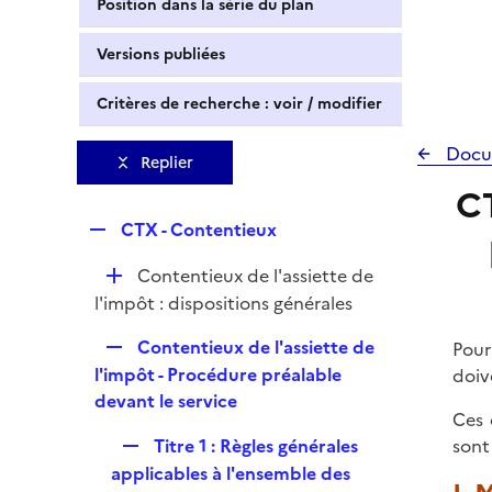
Position dans la série du plan
Versions publiées
Critères de recherche : voir / modifier
Docu
Replier
CT
R
CTX - Contentieux
e
D
Contentieux de l'assiette de
p
é
l'impôt : dispositions générales
l
p
i
R
Contentieux de l'assiette de
Pour
l
e
e
l'impôt - Procédure préalable
doiv
i
r
p
devant le service
e
Ces 
l
r
R
Titre 1 : Règles générales
sont
i
e
applicables à l'ensemble des
e