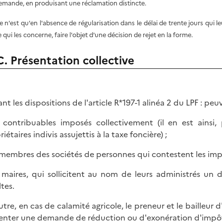
emande, en produisant une réclamation distincte.
e n'est qu'en l'absence de régularisation dans le délai de trente jours qui le
e qui les concerne, faire l'objet d'une décision de rejet en la forme.
C. Présentation collective
ant les dispositions de l'article R*197-1 alinéa 2 du LPF : pe
s contribuables imposés collectivement (il en est ainsi
iétaires indivis assujettis à la taxe foncière) ;
s membres des sociétés de personnes qui contestent les impôt
s maires, qui sollicitent au nom de leurs administrés un
ltes.
utre, en cas de calamité agricole, le preneur et le bailleu
enter une demande de réduction ou d'exonération d'impôt