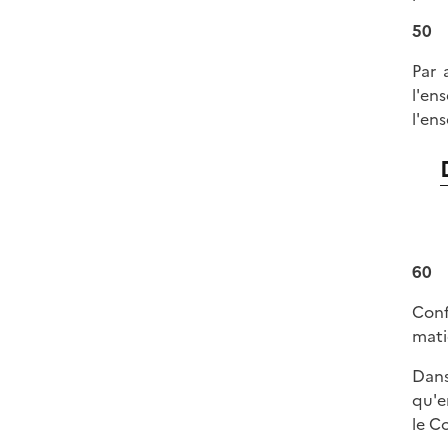
50
Par 
l'en
l'en
60
Conf
mati
Dans
qu'e
le C