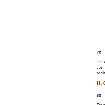
70
Les 
comm
terr
II.
80
Tout