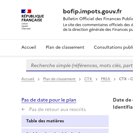
bofip.impots.gouv.fr
RÉPUBLIQUE
Bulletin Officiel des Finances Publ
FRANÇAISE
Le site des commentaires officiels des d
de la direction générale des Finances p
Accueil
Plan de classement
Consultations publi
Recherche simple (références, mots clés, partie 
Formulaire
de
recherche
Accueil
Plan de classement
CTX
PREA
CTX – Co
Pas de date pour le plan
Date de 
Identifia
Pas de retour aux rescrits
Table des matières