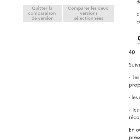
d
Quitter la
Comparer les deux
comparaison
versions
C
de version
sélectionnées
c
40
Suiv
- le
propr
- le
- le
réco
En o
prés