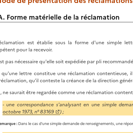
Mode de présentation des réclamations
A. Forme matérielle de la réclamation
éclamation est établie sous la forme d'une simple let
étent pour la recevoir.
'est pas nécessaire qu'elle soit expédiée par pli recommandé
 qu'une lettre constitue une réclamation contentieuse, i
réclamation, qu'il conteste la créance de la direction génér
i, ne saurait être regardée comme une réclamation content
- une correspondance s'analysant en une simple dema
octobre 1973, n° 83169
) ;
emarque :
Dans le cas d'une simple demande de renseignements, une répons