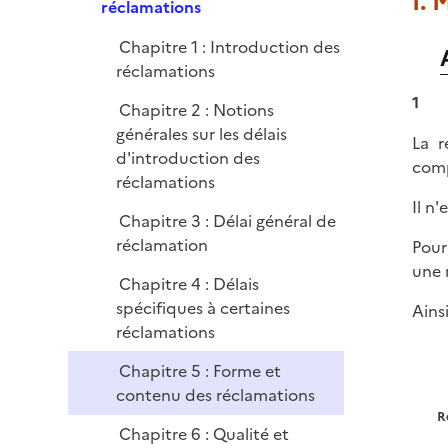
I. 
p
réclamations
r
l
Chapitre 1 : Introduction des
i
réclamations
e
r
1
Chapitre 2 : Notions
générales sur les délais
La r
d'introduction des
comp
réclamations
Il n
Chapitre 3 : Délai général de
réclamation
Pour
une 
Chapitre 4 : Délais
spécifiques à certaines
Ains
réclamations
Chapitre 5 : Forme et
contenu des réclamations
R
Chapitre 6 : Qualité et