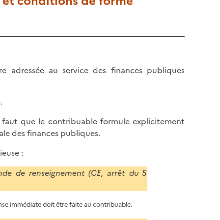
 et conditions de forme
tre adressée au service des finances publiques
.
l faut que le contribuable formule explicitement
ale des finances publiques.
ieuse :
nde de renseignement (
CE, arrêt du 5
e immédiate doit être faite au contribuable.