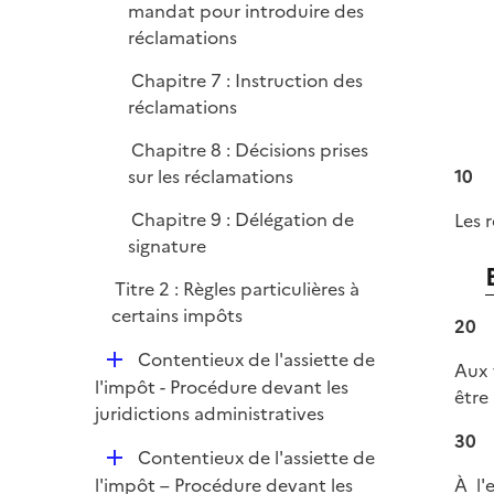
mandat pour introduire des
réclamations
Chapitre 7 : Instruction des
réclamations
Chapitre 8 : Décisions prises
sur les réclamations
10
Chapitre 9 : Délégation de
Les 
signature
Titre 2 : Règles particulières à
certains impôts
20
D
Contentieux de l'assiette de
Aux
é
l'impôt - Procédure devant les
être 
p
juridictions administratives
l
30
D
Contentieux de l'assiette de
i
é
À l'
l'impôt – Procédure devant les
e