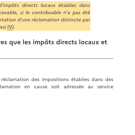
d'impôts directs locaux établies dans
vable, si le contribuable n'a pas été
entation d'une réclamation distincte par
ussi
IV
).
res que les impôts directs locaux et
réclamation des impositions établies dans des
lamation en cause soit adressée au service