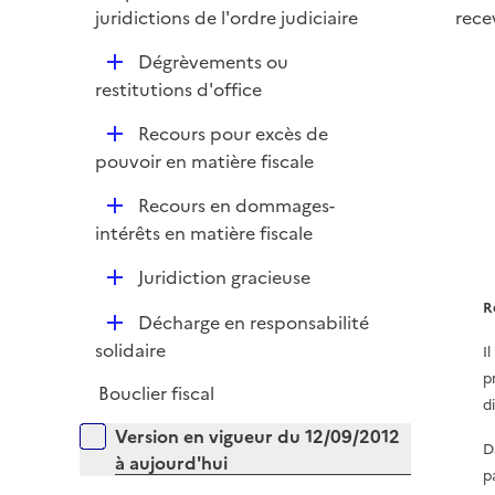
p
rece
juridictions de l'ordre judiciaire
r
l
D
Dégrèvements ou
i
é
restitutions d'office
e
p
r
D
Recours pour excès de
l
é
pouvoir en matière fiscale
i
p
e
D
Recours en dommages-
l
r
é
intérêts en matière fiscale
i
p
e
D
Juridiction gracieuse
l
r
é
i
R
D
Décharge en responsabilité
p
e
é
solidaire
I
l
r
p
p
i
Bouclier fiscal
l
d
e
i
Versions sur la période
r
Version en vigueur du 12/09/2012
D
e
à aujourd'hui
p
r