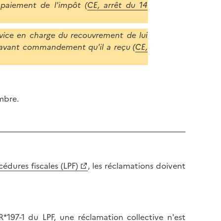
 paiement de l'impôt (
CE, arrêt du 14
rvice en charge du recouvrement de lui
s avant commandement qu'il a reçu (
CE,
mbre.
cédures fiscales (LPF)
, les réclamations doivent
R*197-1 du LPF, une réclamation collective n'est