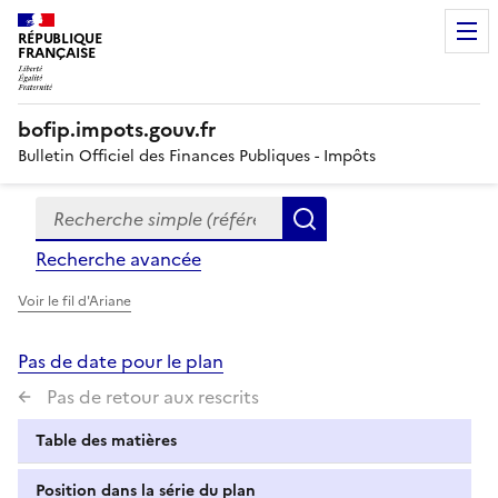
RÉPUBLIQUE
FRANÇAISE
bofip.impots.gouv.fr
Bulletin Officiel des Finances Publiques - Impôts
Recherche simple (références, mots clés, partie du titre
Formulaire
Rechercher
de
Recherche avancée
recherche
Voir le fil d'Ariane
Pas de date pour le plan
Pas de retour aux rescrits
Table des matières
Position dans la série du plan