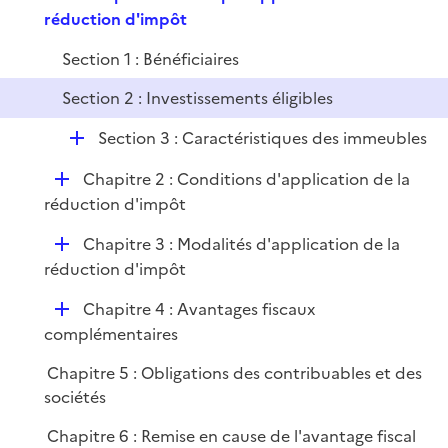
e
réduction d'impôt
e
p
r
Section 1 : Bénéficiaires
l
i
Section 2 : Investissements éligibles
e
r
D
Section 3 : Caractéristiques des immeubles
é
D
Chapitre 2 : Conditions d'application de la
p
é
réduction d'impôt
l
p
i
D
Chapitre 3 : Modalités d'application de la
l
e
é
réduction d'impôt
i
r
p
e
D
Chapitre 4 : Avantages fiscaux
l
r
é
complémentaires
i
p
e
Chapitre 5 : Obligations des contribuables et des
l
r
sociétés
i
e
Chapitre 6 : Remise en cause de l'avantage fiscal