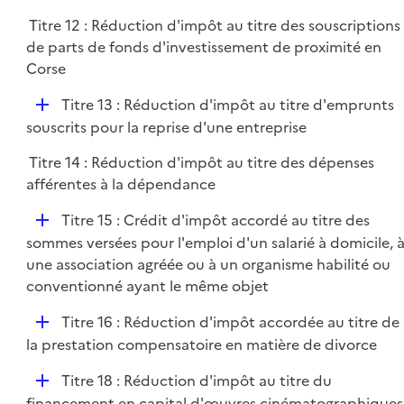
Titre 12 : Réduction d'impôt au titre des souscriptions
de parts de fonds d'investissement de proximité en
Corse
D
Titre 13 : Réduction d'impôt au titre d'emprunts
é
souscrits pour la reprise d'une entreprise
p
Titre 14 : Réduction d'impôt au titre des dépenses
l
afférentes à la dépendance
i
e
D
Titre 15 : Crédit d'impôt accordé au titre des
r
é
sommes versées pour l'emploi d'un salarié à domicile, 
p
une association agréée ou à un organisme habilité ou
l
conventionné ayant le même objet
i
D
Titre 16 : Réduction d'impôt accordée au titre de
e
é
la prestation compensatoire en matière de divorce
r
p
D
Titre 18 : Réduction d'impôt au titre du
l
é
financement en capital d'œuvres cinématographiques