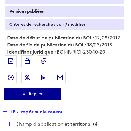
Versions publiées
Critères de recherche : voir / modifier
Date de début de publication du BOI :
12/09/2012
Date de fin de publication du BOI :
18/03/2013
Identifiant juridique :
BOI-IR-RICI-230-10-20
Exporter le document au format pdf
Permalien : adresse web de ce doc
Partager sur Facebook
Partager sur Twitter
Partager sur LinkedIn
Partager par messagerie
Replier
R
IR - Impôt sur le revenu
e
D
Champ d'application et territorialité
p
é