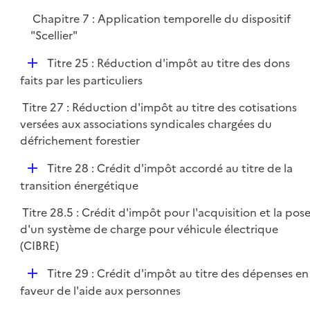
r
Chapitre 7 : Application temporelle du dispositif
"Scellier"
D
Titre 25 : Réduction d'impôt au titre des dons
é
faits par les particuliers
p
Titre 27 : Réduction d'impôt au titre des cotisations
l
versées aux associations syndicales chargées du
i
défrichement forestier
e
r
D
Titre 28 : Crédit d'impôt accordé au titre de la
é
transition énergétique
p
Titre 28.5 : Crédit d'impôt pour l'acquisition et la pos
l
d'un système de charge pour véhicule électrique
i
(CIBRE)
e
r
D
Titre 29 : Crédit d'impôt au titre des dépenses en
é
faveur de l'aide aux personnes
p