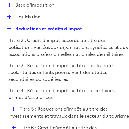
l
D
Base d'imposition
p
i
é
l
e
D
Liquidation
p
i
r
é
l
e
R
Réductions et crédits d'impôt
p
i
r
e
l
e
Titre 2 : Crédit d'impôt accordé au titre des
p
i
r
cotisations versées aux organisations syndicales et aux
l
e
associations professionnelles nationales de militaires
i
r
e
Titre 3 : Réduction d'impôt au titre des frais de
r
scolarité des enfants poursuivant des études
secondaires ou supérieures
Titre 4 : Réduction d'impôt au titre de certaines
primes d'assurances
D
Titre 5 : Réductions d'impôt au titre des
é
investissements et travaux dans le secteur du tourisme
p
D
Titre 6 : Crédit d'impôt au titre des