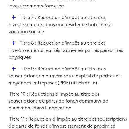
l
é
investissements forestiers
i
p
e
D
Titre 7 : Réduction d'impôt au titre des
l
r
é
investissements dans une résidence hôtelière à
i
p
vocation sociale
e
l
r
D
Titre 8 : Réduction d'impôt au titre des
i
é
investissements réalisés outre-mer par les personnes
e
p
physiques
r
l
D
Titre 9 : Réduction d'impôt au titre des
i
é
souscriptions en numéraire au capital de petites et
e
p
moyennes entreprises (PME) (RI Madelin)
r
l
Titre 10 : Réductions d'impôt au titre des
i
souscriptions de parts de fonds communs de
e
placement dans l'innovation
r
Titre 11 : Réduction d'impôt au titre des souscriptions
de parts de fonds d'investissement de proximité