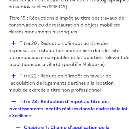
i
p
ou audiovisuelles (SOFICA)
e
l
r
Titre 19 : Réductions d'impôt au titre des travaux de
i
conservation ou de restauration d'objets mobiliers
e
classés monuments historiques
r
D
Titre 20 : Réduction d'impôt au titre des
é
dépenses de restauration immobilière dans les sites
p
patrimoniaux remarquables et les quartiers relevant d
l
la politique de la ville (dispositif « Malraux »)
i
D
Titre 22 : Réduction d'impôt en faveur de
e
é
l'acquisition de logements destinés à la location
r
p
meublée exercée à titre non professionnel
l
R
Titre 23 : Réduction d'impôt au titre des
i
e
investissements locatifs réalisés dans le cadre de la loi
e
p
« Scellier »
r
l
R
Chapitre 1 : Champ d'application de la
i