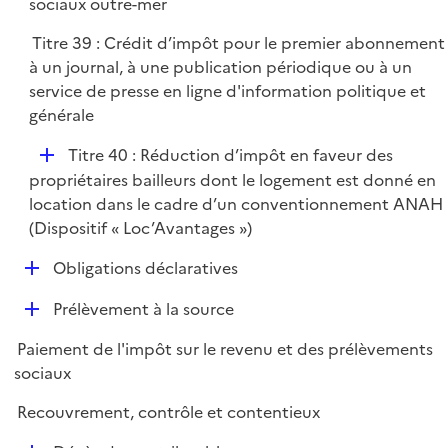
p
sociaux outre-mer
l
Titre 39 : Crédit d’impôt pour le premier abonnement
i
à un journal, à une publication périodique ou à un
e
service de presse en ligne d'information politique et
r
générale
D
Titre 40 : Réduction d’impôt en faveur des
é
propriétaires bailleurs dont le logement est donné en
p
location dans le cadre d’un conventionnement ANAH
l
(Dispositif « Loc’Avantages »)
i
D
Obligations déclaratives
e
é
r
D
Prélèvement à la source
p
é
l
Paiement de l'impôt sur le revenu et des prélèvements
p
i
sociaux
l
e
i
r
Recouvrement, contrôle et contentieux
e