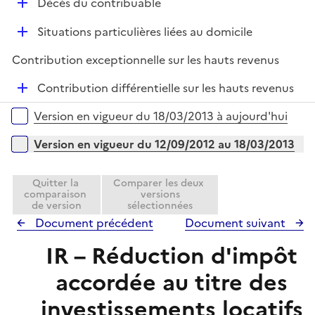
D
r
Décès du contribuable
é
D
Situations particulières liées au domicile
p
é
l
Contribution exceptionnelle sur les hauts revenus
p
i
l
e
D
Contribution différentielle sur les hauts revenus
i
r
é
Versions sur la période
e
Version en vigueur du 18/03/2013 à aujourd'hui
p
r
l
Version en vigueur du 12/09/2012 au 18/03/2013
i
e
Quitter la
Comparer les deux
r
comparaison
versions
de version
sélectionnées
Document précédent
Document suivant
IR – Réduction d'impôt
accordée au titre des
investissements locatifs