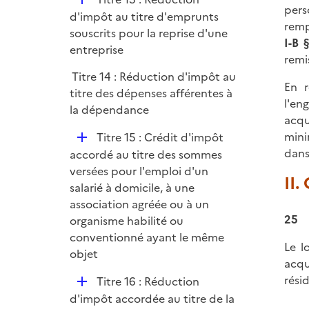
pers
é
d'impôt au titre d'emprunts
remp
p
souscrits pour la reprise d'une
I-B 
l
entreprise
remi
i
Titre 14 : Réduction d'impôt au
e
En r
titre des dépenses afférentes à
r
l'en
la dépendance
acqu
mini
D
Titre 15 : Crédit d'impôt
dans
é
accordé au titre des sommes
p
versées pour l'emploi d'un
II.
l
salarié à domicile, à une
i
association agréée ou à un
25
e
organisme habilité ou
r
conventionné ayant le même
Le l
objet
acqu
résid
D
Titre 16 : Réduction
é
d'impôt accordée au titre de la