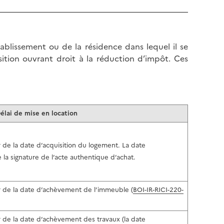
l
p
a
a
p
g
a
e
tablissement ou de la résidence dans lequel il se
g
sition ouvrant droit à la réduction d’impôt. Ces
e
élai de mise en location
 de la date d’acquisition du logement. La date
 la signature de l’acte authentique d’achat.
r de la date d’achèvement de l’immeuble (
BOI-IR-RICI-220-
 de la date d’achèvement des travaux (la date