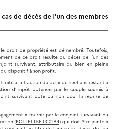
n cas de décès de l’un des membres
le droit de propriété est démembré. Toutefois,
ement de ce droit résulte du décès de l’un des
int survivant, attributaire du bien en pleine
du dispositif à son profit.
mité à la fraction du délai de neuf ans restant à
duction d’impôt obtenue par le couple soumis à
oint survivant opte ou non pour la reprise de
ngagement à fournir par le conjoint survivant ou
ration (
BOI-LETTRE-000189
) qui doit être jointe à
nt survivant au titre de l’année du décès de son