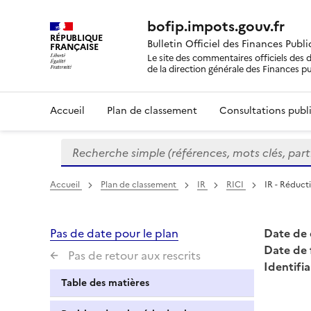
bofip.impots.gouv.fr
RÉPUBLIQUE
Bulletin Officiel des Finances Publ
FRANÇAISE
Le site des commentaires officiels des d
de la direction générale des Finances p
Accueil
Plan de classement
Consultations publi
Recherche simple (références, mots clés, partie 
Formulaire
de
recherche
Accueil
Plan de classement
IR
RICI
IR - Réduct
Pas de date pour le plan
Date de 
Date de 
Pas de retour aux rescrits
Identifia
Table des matières