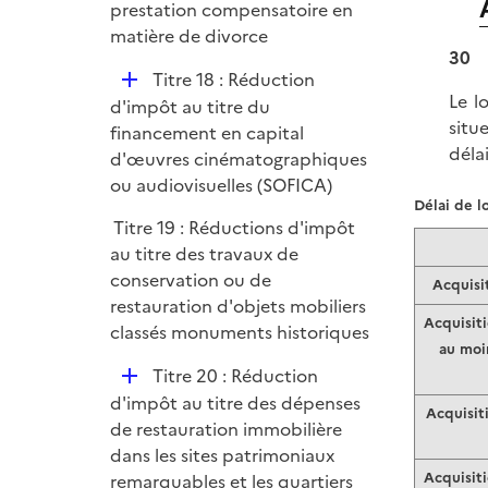
p
prestation compensatoire en
l
matière de divorce
30
i
D
Titre 18 : Réduction
e
Le l
é
d'impôt au titre du
r
situ
p
financement en capital
déla
l
d'œuvres cinématographiques
i
ou audiovisuelles (SOFICA)
Délai de l
e
Titre 19 : Réductions d'impôt
r
au titre des travaux de
conservation ou de
Acquisi
restauration d'objets mobiliers
Acquisit
classés monuments historiques
au moin
D
Titre 20 : Réduction
é
d'impôt au titre des dépenses
Acquisit
p
de restauration immobilière
l
dans les sites patrimoniaux
i
Acquisit
remarquables et les quartiers