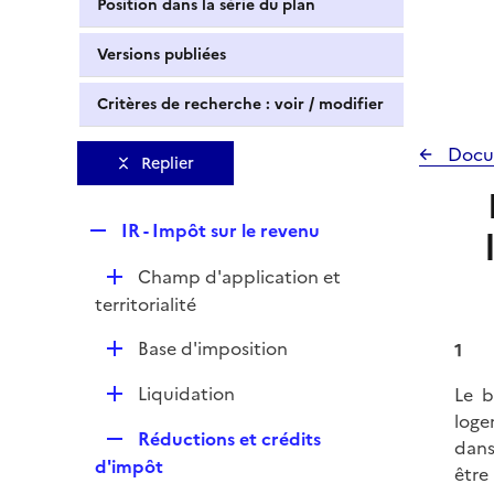
Position dans la série du plan
Versions publiées
Critères de recherche : voir / modifier
Docu
Replier
R
IR - Impôt sur le revenu
e
D
Champ d'application et
p
é
territorialité
l
p
i
D
Base d'imposition
1
l
e
é
i
r
D
Liquidation
Le b
p
e
é
loge
l
r
R
Réductions et crédits
p
dans
i
e
d'impôt
l
être
e
p