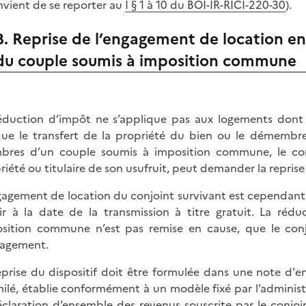
onvient de se reporter au
I § 1 à 10 du BOI-IR-RICI-220-30
).
B. Reprise de l’engagement de location e
du couple soumis à imposition commune
éduction d’impôt ne s’applique pas aux logements dont 
que le transfert de la propriété du bien ou le démembr
res d’un couple soumis à imposition commune, le conjo
riété ou titulaire de son usufruit, peut demander la reprise 
gagement de location du conjoint survivant est cependant li
ir à la date de la transmission à titre gratuit. La ré
sition commune n’est pas remise en cause, que le conj
gagement.
eprise du dispositif doit être formulée dans une note d'e
milé, établie conformément à un modèle fixé par l’administ
éclaration d’ensemble des revenus souscrite par le conjoi