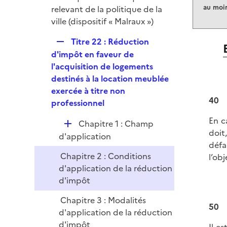
e
au moin
relevant de la politique de la
r
ville (dispositif « Malraux »)
R
Titre 22 : Réduction
e
d'impôt en faveur de
p
l'acquisition de logements
l
destinés à la location meublée
i
exercée à titre non
40
e
professionnel
r
En c
D
Chapitre 1 : Champ
doit
é
d'application
défa
p
Chapitre 2 : Conditions
l’ob
l
d'application de la réduction
i
d'impôt
e
r
Chapitre 3 : Modalités
50
d'application de la réduction
d'impôt