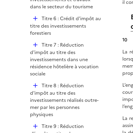
il c
l
dans le secteur du tourisme
i
D
Titre 6 : Crédit d'impôt au
e
é
titre des investissements
r
p
forestiers
l
10
D
Titre 7 : Réduction
i
é
La r
d'impôt au titre des
e
p
lors
investissements dans une
r
l
memb
résidence hôtelière à vocation
i
prop
sociale
e
L’en
D
Titre 8 : Réduction
r
cour
é
d'impôt au titre des
impo
p
investissements réalisés outre-
l’en
l
mer par les personnes
i
physiques
La r
e
assi
D
Titre 9 : Réduction
r
la d