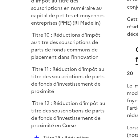
é
d'impôt au titre des
conj
p
souscriptions en numéraire au
l
capital de petites et moyennes
Cett
i
entreprises (PME) (RI Madelin)
rési
e
décè
Titre 10 : Réductions d'impôt
r
au titre des souscriptions de
parts de fonds communs de
placement dans l'innovation
Titre 11 : Réduction d'impôt au
20
titre des souscriptions de parts
de fonds d'investissement de
Le m
proximité
modi
foye
Titre 12 : Réduction d'impôt au
l'
art
titre des souscriptions de parts
rédu
de fonds d'investissement de
proximité en Corse
Lors
(not
D
Titre 13 : Réduction