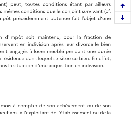
t) peut, toutes conditions étant par ailleurs
R
es mêmes conditions que le conjoint survivant (cf.
e
d’impôt précédemment obtenue fait l’objet d’une
D
m
e
o
s
n d'impôt soit maintenu, pour la fraction de
n
c
servent en indivision après leur divorce le bien
t
e
tement engagés à louer meublé pendant une durée
e
n
 résidence dans lequel se situe ce bien. En effet,
r
d
s la situation d'une acquisition en indivision.
e
r
n
e
h
e
a
n
u
b
t
un mois à compter de son achèvement ou de son
a
d
euf ans, à l'exploitant de l'établissement ou de la
s
e
d
l
e
a