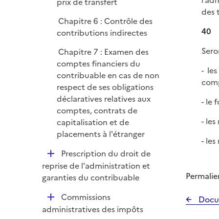
l’ad
prix de transfert
e
des 
r
Chapitre 6 : Contrôle des
40
contributions indirectes
Sero
Chapitre 7 : Examen des
comptes financiers du
- le
contribuable en cas de non
comp
respect de ses obligations
déclaratives relatives aux
- le
comptes, contrats de
- le
capitalisation et de
placements à l'étranger
- les
D
Prescription du droit de
é
reprise de l'administration et
Permalie
p
garanties du contribuable
l
D
Commissions
Docu
i
é
administratives des impôts
e