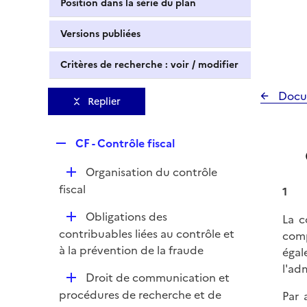
Position dans la série du plan
Versions publiées
Critères de recherche : voir / modifier
Docu
Replier
R
CF - Contrôle fiscal
e
D
Organisation du contrôle
p
é
fiscal
l
1
p
i
D
Obligations des
La c
l
e
é
contribuables liées au contrôle et
comp
i
r
p
à la prévention de la fraude
égal
e
l
l'ad
r
D
Droit de communication et
i
é
procédures de recherche et de
Par 
e