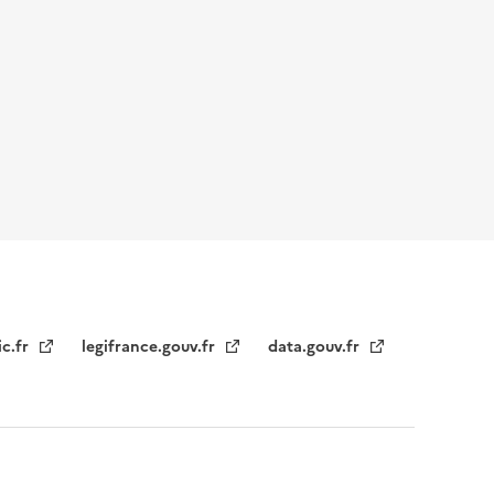
ic.fr
legifrance.gouv.fr
data.gouv.fr