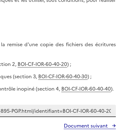
ues et les utiliser, sous conditions, pour réaliser
d
e
r
n
e
h
e
a
n
u
b
t
 la remise d'une copie des fichiers des écritures
a
d
s
e
d
ction 2,
BOI-CF-IOR-60-40-20
) ;
l
e
a
iques (section 3,
BOI-CF-IOR-60-40-30
) ;
l
p
a
a
contrôle inopiné (section 4,
BOI-CF-IOR-60-40-40
).
p
g
a
e
g
e
Document suivant