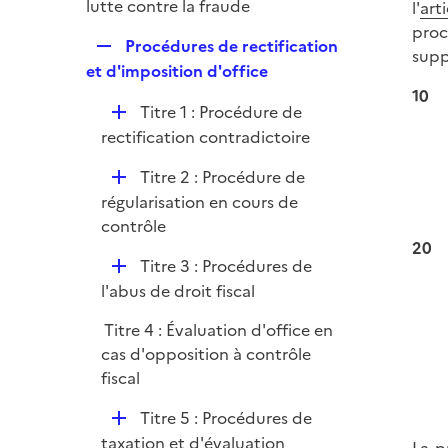
p
lutte contre la fraude
l'
art
r
l
proc
R
Procédures de rectification
i
supp
e
et d'imposition d'office
e
p
10
r
D
Titre 1 : Procédure de
l
é
rectification contradictoire
i
p
e
D
Titre 2 : Procédure de
l
r
é
régularisation en cours de
i
p
contrôle
e
l
20
r
D
Titre 3 : Procédures de
i
é
l'abus de droit fiscal
e
p
r
Titre 4 : Évaluation d'office en
l
cas d'opposition à contrôle
i
fiscal
e
r
D
Titre 5 : Procédures de
é
taxation et d'évaluation