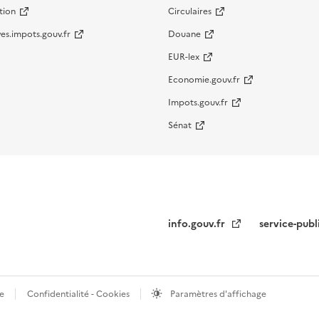
tion
Circulaires
es.impots.gouv.fr
Douane
EUR-lex
Economie.gouv.fr
Impots.gouv.fr
Sénat
info.gouv.fr
service-publ
te
Confidentialité - Cookies
Paramètres d'affichage