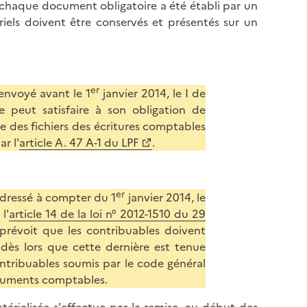
 de chaque document obligatoire a été établi par un
els doivent être conservés et présentés sur un
er
 envoyé avant le 1
janvier 2014, le I de
 peut satisfaire à son obligation de
e des fichiers des écritures comptables
r l'
article A. 47 A-1 du LPF
.
er
 adressé à compter du 1
janvier 2014, le
l'
article 14 de la loi n° 2012-1510 du 29
 prévoit que les contribuables doivent
 dès lors que cette dernière est tenue
ontribuables soumis par le code général
ocuments comptables.