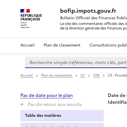
bofip.impots.gouv.fr
RÉPUBLIQUE
Bulletin Officiel des Finances Publ
FRANÇAISE
Le site des commentaires officiels des d
de la direction générale des Finances p
Accueil
Plan de classement
Consultations publi
Recherche simple (références, mots clés, partie 
Formulaire
de
recherche
Accueil
Plan de classement
CF
IOR
CF - Procéd
Pas de date pour le plan
Date de 
Identifia
Pas de retour aux rescrits
Table des matières