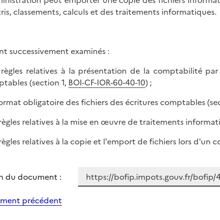
ministration peut emporter une copie des fichiers informatiq
tris, classements, calculs et des traitements informatiques.
nt successivement examinés :
s règles relatives à la présentation de la comptabilité par
tables (section 1,
BOI-CF-IOR-60-40-10
) ;
 format obligatoire des fichiers des écritures comptables (se
s règles relatives à la mise en œuvre de traitements informat
 règles relatives à la copie et l'emport de fichiers lors d'un 
n du document :
ment précédent