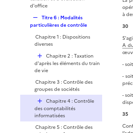
La p
p
d'office
opér
l
à de
R
Titre 6 : Modalités
i
e
particulières de contrôle
30
e
p
r
Chapitre 1 : Dispositions
S'ag
l
diverses
A du
i
œuvr
e
D
Chapitre 2 : Taxation
r
é
d'après les éléments du train
- soi
p
de vie
- so
l
Chapitre 3 : Contrôle des
préci
i
groupes de sociétés
e
- so
r
D
Chapitre 4 : Contrôle
disp
é
des comptabilités
35
p
informatisées
l
Conf
Chapitre 5 : Contrôle des
i