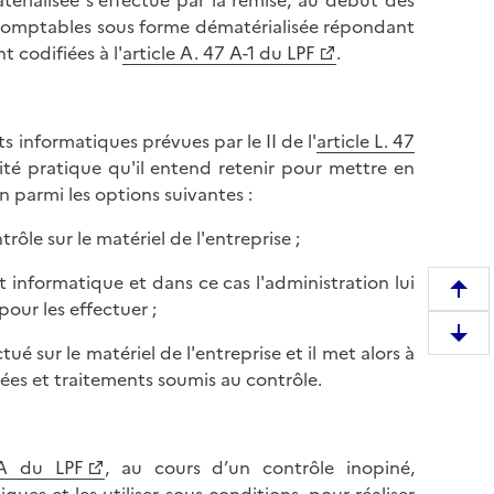
ialisée s'effectue par la remise, au début des
s comptables sous forme dématérialisée répondant
t codifiées à l'
article A. 47 A-1 du LPF
.
s informatiques prévues par le II de l'
article L. 47
lité pratique qu'il entend retenir pour mettre en
 parmi les options suivantes :
trôle sur le matériel de l'entreprise ;
t informatique et dans ce cas l'administration lui
R
pour les effectuer ;
e
D
ué sur le matériel de l'entreprise et il met alors à
m
e
ées et traitements soumis au contrôle.
o
s
n
c
t
e
e
 A du LPF
, au cours d’un contrôle inopiné,
n
r