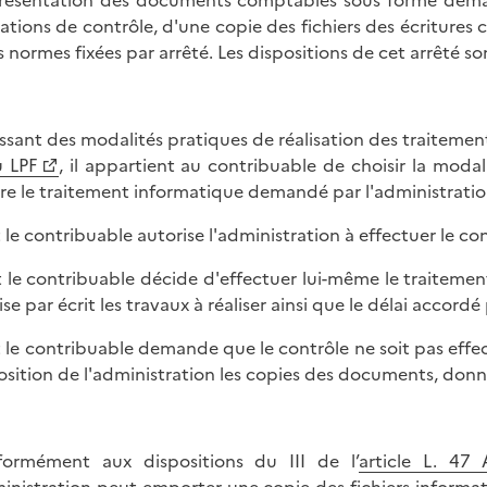
résentation des documents comptables sous forme dématér
ations de contrôle, d'une copie des fichiers des écriture
s normes fixées par arrêté. Les dispositions de cet arrêté son
issant des modalités pratiques de réalisation des traitement
 LPF
, il appartient au contribuable de choisir la moda
e le traitement informatique demandé par l'administration
t le contribuable autorise l'administration à effectuer le con
it le contribuable décide d'effectuer lui-même le traitemen
se par écrit les travaux à réaliser ainsi que le délai accordé 
it le contribuable demande que le contrôle ne soit pas effect
osition de l'administration les copies des documents, donn
ormément aux dispositions du III de l’
article L. 47