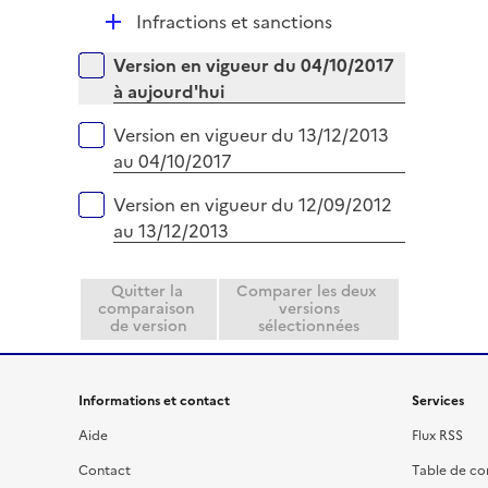
p
r
D
Infractions et sanctions
l
é
i
Versions sur la période
Version en vigueur du 04/10/2017
p
e
à aujourd'hui
l
r
i
Version en vigueur du 13/12/2013
e
au 04/10/2017
r
Version en vigueur du 12/09/2012
au 13/12/2013
Quitter la
Comparer les deux
comparaison
versions
de version
sélectionnées
Informations et contact
Services
Aide
Flux RSS
Contact
Table de c