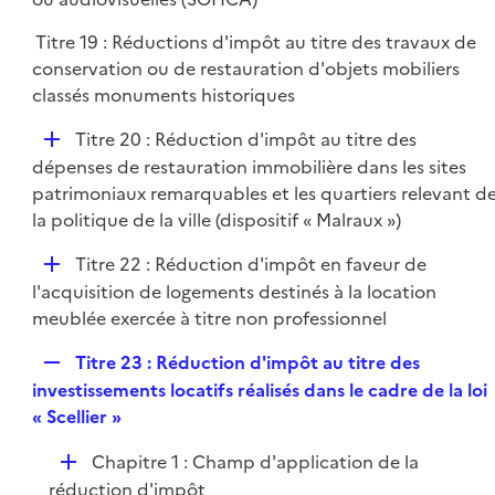
e
l
r
Titre 19 : Réductions d'impôt au titre des travaux de
i
conservation ou de restauration d'objets mobiliers
e
classés monuments historiques
r
D
Titre 20 : Réduction d'impôt au titre des
é
dépenses de restauration immobilière dans les sites
p
patrimoniaux remarquables et les quartiers relevant d
l
la politique de la ville (dispositif « Malraux »)
i
D
Titre 22 : Réduction d'impôt en faveur de
e
é
l'acquisition de logements destinés à la location
r
p
meublée exercée à titre non professionnel
l
R
Titre 23 : Réduction d'impôt au titre des
i
e
investissements locatifs réalisés dans le cadre de la loi
e
p
« Scellier »
r
l
D
Chapitre 1 : Champ d'application de la
i
é
réduction d'impôt
e