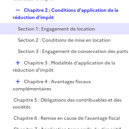
p
r
R
Chapitre 2 : Conditions d'application de la
l
e
réduction d'impôt
i
p
e
Section 1 : Engagement de location
l
r
i
Section 2 : Conditions de mise en location
e
Section 3 : Engagement de conservation des parts
r
D
Chapitre 3 : Modalités d'application de la
é
réduction d'impôt
p
D
Chapitre 4 : Avantages fiscaux
l
é
complémentaires
i
p
e
Chapitre 5 : Obligations des contribuables et des
l
r
sociétés
i
e
Chapitre 6 : Remise en cause de l'avantage fiscal
r