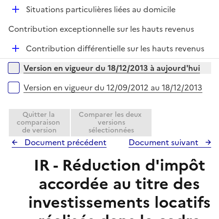
é
D
Situations particulières liées au domicile
p
é
l
Contribution exceptionnelle sur les hauts revenus
p
i
l
e
D
Contribution différentielle sur les hauts revenus
i
r
é
Versions sur la période
e
Version en vigueur du 18/12/2013 à aujourd'hui
p
r
l
Version en vigueur du 12/09/2012 au 18/12/2013
i
e
Quitter la
Comparer les deux
r
comparaison
versions
de version
sélectionnées
Document précédent
Document suivant
IR - Réduction d'impôt
accordée au titre des
investissements locatifs