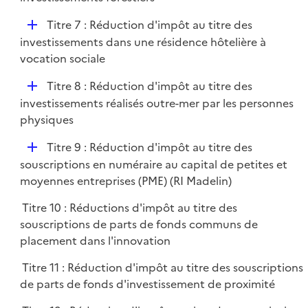
i
p
e
D
Titre 7 : Réduction d'impôt au titre des
l
r
é
investissements dans une résidence hôtelière à
i
p
vocation sociale
e
l
r
D
Titre 8 : Réduction d'impôt au titre des
i
é
investissements réalisés outre-mer par les personnes
e
p
physiques
r
l
D
Titre 9 : Réduction d'impôt au titre des
i
é
souscriptions en numéraire au capital de petites et
e
p
moyennes entreprises (PME) (RI Madelin)
r
l
Titre 10 : Réductions d'impôt au titre des
i
souscriptions de parts de fonds communs de
e
placement dans l'innovation
r
Titre 11 : Réduction d'impôt au titre des souscriptions
de parts de fonds d'investissement de proximité