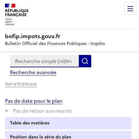
RÉPUBLIQUE
FRANÇAISE
bofip.impots.gouv.fr
Bulletin Officiel des Finances Publiques - Impôts
Recherche simple (références, mots clés, partie du titre
Formulaire
Rechercher
de
Recherche avancée
recherche
Voir le fil d'Ariane
Pas de date pour le plan
Pas de retour aux rescrits
Table des matières
Position dans la série du plan