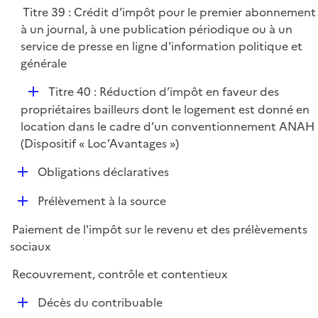
l
Titre 39 : Crédit d’impôt pour le premier abonnement
i
à un journal, à une publication périodique ou à un
e
service de presse en ligne d'information politique et
r
générale
D
Titre 40 : Réduction d’impôt en faveur des
é
propriétaires bailleurs dont le logement est donné en
p
location dans le cadre d’un conventionnement ANAH
l
(Dispositif « Loc’Avantages »)
i
D
Obligations déclaratives
e
é
r
D
Prélèvement à la source
p
é
l
Paiement de l'impôt sur le revenu et des prélèvements
p
i
sociaux
l
e
i
r
Recouvrement, contrôle et contentieux
e
D
r
Décès du contribuable