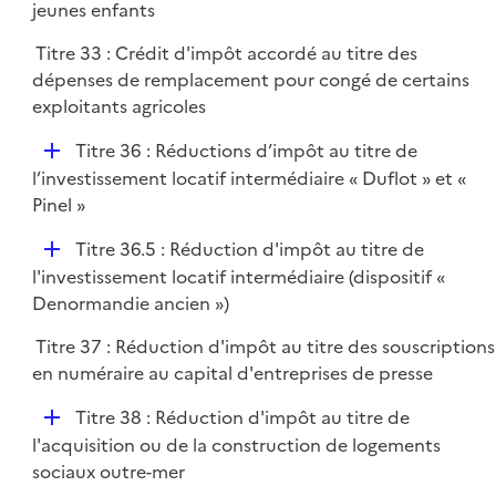
jeunes enfants
i
e
Titre 33 : Crédit d'impôt accordé au titre des
r
dépenses de remplacement pour congé de certains
exploitants agricoles
D
Titre 36 : Réductions d’impôt au titre de
é
l’investissement locatif intermédiaire « Duflot » et «
p
Pinel »
l
D
Titre 36.5 : Réduction d'impôt au titre de
i
é
l'investissement locatif intermédiaire (dispositif «
e
p
Denormandie ancien »)
r
l
Titre 37 : Réduction d'impôt au titre des souscriptions
i
en numéraire au capital d'entreprises de presse
e
r
D
Titre 38 : Réduction d'impôt au titre de
é
l'acquisition ou de la construction de logements
p
sociaux outre-mer