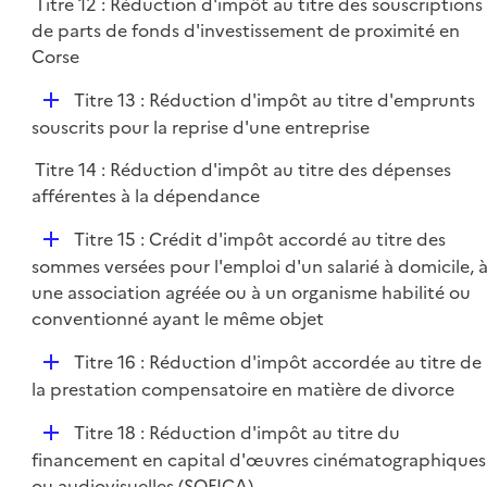
Titre 12 : Réduction d'impôt au titre des souscriptions
de parts de fonds d'investissement de proximité en
Corse
D
Titre 13 : Réduction d'impôt au titre d'emprunts
é
souscrits pour la reprise d'une entreprise
p
Titre 14 : Réduction d'impôt au titre des dépenses
l
afférentes à la dépendance
i
e
D
Titre 15 : Crédit d'impôt accordé au titre des
r
é
sommes versées pour l'emploi d'un salarié à domicile, 
p
une association agréée ou à un organisme habilité ou
l
conventionné ayant le même objet
i
D
Titre 16 : Réduction d'impôt accordée au titre de
e
é
la prestation compensatoire en matière de divorce
r
p
D
Titre 18 : Réduction d'impôt au titre du
l
é
financement en capital d'œuvres cinématographiques
i
p
ou audiovisuelles (SOFICA)