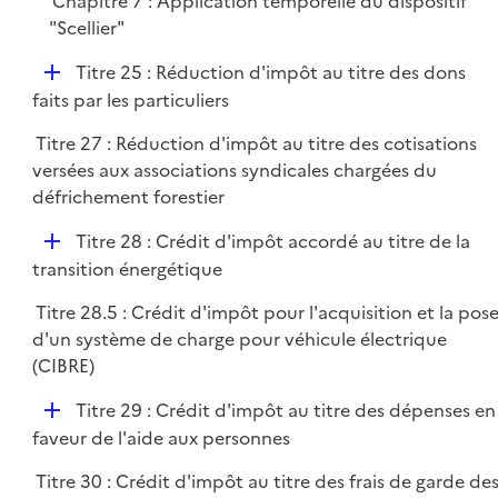
Chapitre 7 : Application temporelle du dispositif
"Scellier"
D
Titre 25 : Réduction d'impôt au titre des dons
é
faits par les particuliers
p
Titre 27 : Réduction d'impôt au titre des cotisations
l
versées aux associations syndicales chargées du
i
défrichement forestier
e
r
D
Titre 28 : Crédit d'impôt accordé au titre de la
é
transition énergétique
p
Titre 28.5 : Crédit d'impôt pour l'acquisition et la pos
l
d'un système de charge pour véhicule électrique
i
(CIBRE)
e
r
D
Titre 29 : Crédit d'impôt au titre des dépenses en
é
faveur de l'aide aux personnes
p
Titre 30 : Crédit d'impôt au titre des frais de garde de
l