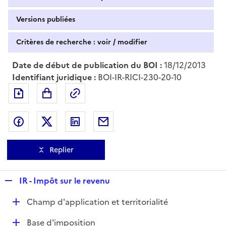
Versions publiées
Critères de recherche : voir / modifier
Date de début de publication du BOI :
18/12/2013
Identifiant juridique :
BOI-IR-RICI-230-20-10
Exporter le document au format pdf
Permalien : adresse web de ce doc
Partager sur Facebook
Partager sur Twitter
Partager sur LinkedIn
Partager par messagerie
Replier
R
IR - Impôt sur le revenu
e
D
Champ d'application et territorialité
p
é
l
D
Base d'imposition
p