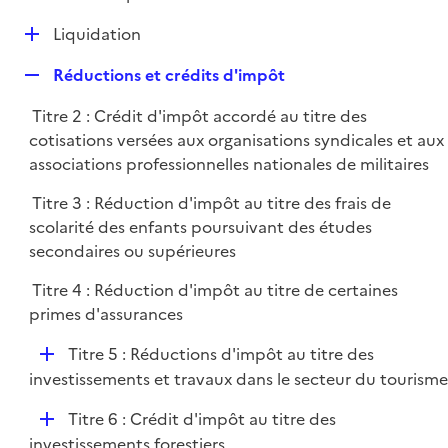
i
é
l
e
D
Liquidation
p
i
r
é
l
e
R
Réductions et crédits d'impôt
p
i
r
e
l
e
Titre 2 : Crédit d'impôt accordé au titre des
p
i
r
cotisations versées aux organisations syndicales et aux
l
e
associations professionnelles nationales de militaires
i
r
e
Titre 3 : Réduction d'impôt au titre des frais de
r
scolarité des enfants poursuivant des études
secondaires ou supérieures
Titre 4 : Réduction d'impôt au titre de certaines
primes d'assurances
D
Titre 5 : Réductions d'impôt au titre des
é
investissements et travaux dans le secteur du tourisme
p
D
Titre 6 : Crédit d'impôt au titre des
l
é
investissements forestiers