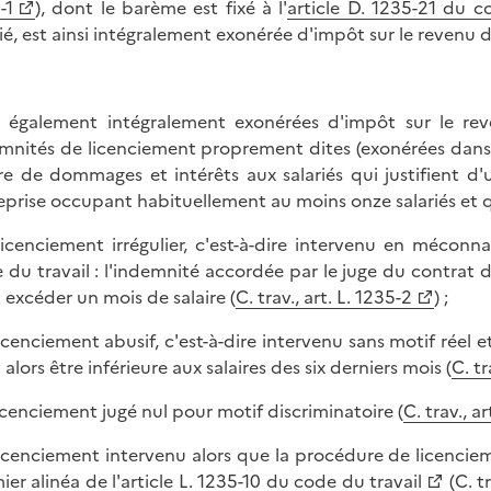
-1
), dont le barème est fixé à l'
article D. 1235-21 du c
rié, est ainsi intégralement exonérée d'impôt sur le revenu 
 également intégralement exonérées d'impôt sur le rev
mnités de licenciement proprement dites (exonérées dans l
tre de dommages et intérêts aux salariés qui justifient
eprise occupant habituellement au moins onze salariés et q
 licenciement irrégulier, c'est-à-dire intervenu en mécon
 du travail : l'indemnité accordée par le juge du contrat de
 excéder un mois de salaire (
C. trav., art. L. 1235-2
) ;
 licenciement abusif, c'est-à-dire intervenu sans motif réel 
alors être inférieure aux salaires des six derniers mois (
C. tr
 licenciement jugé nul pour motif discriminatoire (
C. trav., ar
 licenciement intervenu alors que la procédure de licenci
ier alinéa de l'
article L. 1235-10 du code du travail
(
C. tr