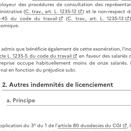
ployeur des procédures de consultation des représentan
nistrative (
C. trav., art. L. 1235-12
) et le non-respect 
-45 du code du travail
(
C. trav., art. L. 1235-13
nomique.
st admis que bénéficie également de cette exonération, l'i
icle L. 1235-5 du code du travail
en faveur des salariés
treprise occupe habituellement moins de onze salariés.
unal en fonction du préjudice subi.
2. Autres indemnités de licenciement
a. Principe
pplication du 3° du 1 de l'
article 80 duodecies du CGI
,