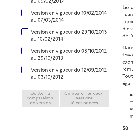
au 09/02/2017
Les 
Version en vigueur du 10/02/2014
lice
au 07/03/2014
liqu
d'as
Version en vigueur du 29/10/2013
de l
au 10/02/2014
Dans
Version en vigueur du 03/10/2012
trav
au 29/10/2013
exon
rému
Version en vigueur du 12/09/2012
Tout
au 03/10/2012
égal
Quitter la
Comparer les deux
R
comparaison
versions
c
de version
sélectionnées
e
m
50