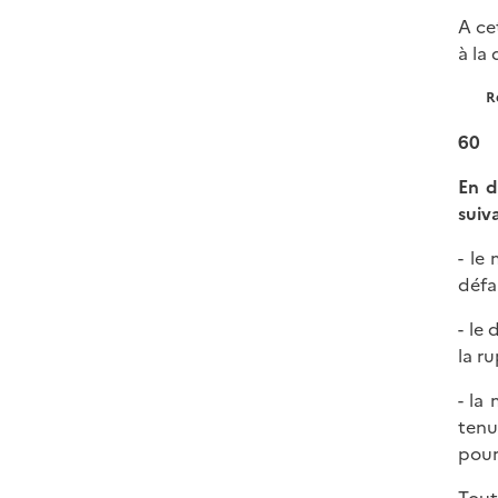
A ce
à la
R
60
En d
suiva
- le
défau
- le
la r
- la
tenu
pour
Tout