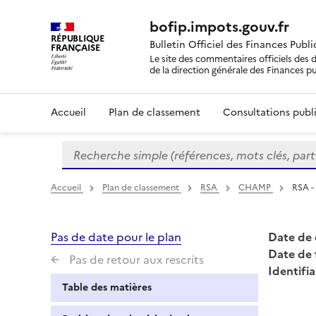
bofip.impots.gouv.fr
RÉPUBLIQUE
Bulletin Officiel des Finances Publ
FRANÇAISE
Le site des commentaires officiels des d
de la direction générale des Finances p
Accueil
Plan de classement
Consultations publi
Recherche simple (références, mots clés, partie 
Formulaire
de
recherche
Accueil
Plan de classement
RSA
CHAMP
RSA -
Pas de date pour le plan
Date de 
Date de 
Pas de retour aux rescrits
Identifia
Table des matières