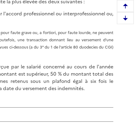
te la plus élevée des deux suivantes :
R
 l'accord professionnel ou interprofessionnel ou,
e
D
m
e
o
pour faute grave ou, a fortiori, pour faute lourde, ne peuvent
s
n
 Toutefois, une transaction donnant lieu au versement d'une
c
t
vues ci-dessous (a du 3° du 1 de l'article 80 duodecies du CGI)
e
e
n
r
d
çue par le salarié concerné au cours de l'année
e
r
 montant est supérieur, 50 % du montant total des
n
e
mes retenus sous un plafond égal à six fois le
h
e
la date du versement des indemnités.
a
n
u
b
t
a
d
s
e
d
l
e
a