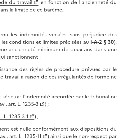
ode du travail
en fonction de l'ancienneté du
dans la limite de ce barème.
enu les indemnités versées, sans préjudice des
es conditions et limites précisées au
I-A-2 § 30
),
 d'une ancienneté minimum de deux ans dans une
ui sanctionnent :
naissance des règles de procédure prévues par le
 travail à raison de ces irrégularités de forme ne
et sérieux : l'indemnité accordée par le tribunal ne
av., art. L. 1235-3
) ;
t. L. 1235-3-1
) ;
ement est nulle conformément aux dispositions du
av., art. L. 1235-11
) ainsi que le non-respect par