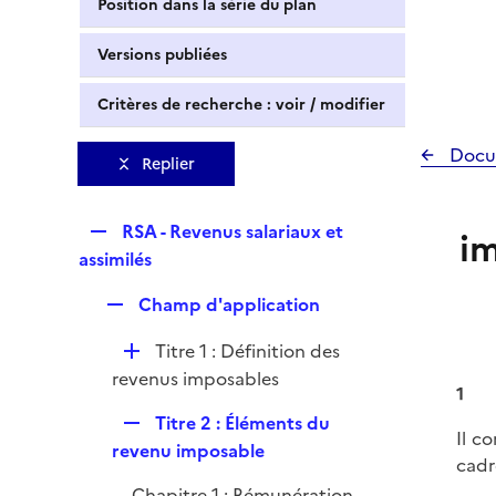
Position dans la série du plan
Versions publiées
Critères de recherche : voir / modifier
Docu
Replier
R
RSA - Revenus salariaux et
im
e
assimilés
p
R
Champ d'application
l
e
i
D
Titre 1 : Définition des
p
e
é
revenus imposables
l
r
1
p
i
R
Titre 2 : Éléments du
l
e
Il c
e
revenu imposable
i
r
cadr
p
e
Chapitre 1 : Rémunération