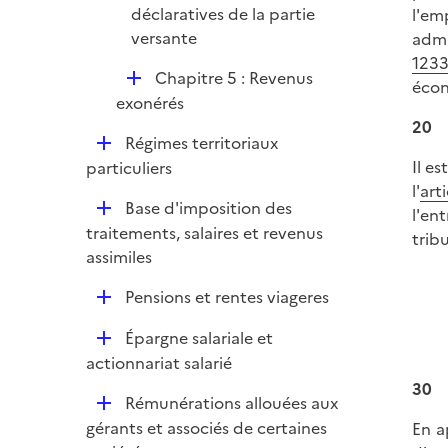
déclaratives de la partie
l'em
versante
admi
1233
D
Chapitre 5 : Revenus
éco
é
exonérés
p
20
D
Régimes territoriaux
l
é
Il e
particuliers
i
p
l'
art
e
D
Base d'imposition des
l
l'en
r
é
traitements, salaires et revenus
i
trib
p
assimiles
e
l
r
D
Pensions et rentes viageres
i
é
e
D
Épargne salariale et
p
r
é
actionnariat salarié
l
p
30
i
D
Rémunérations allouées aux
l
e
é
gérants et associés de certaines
En a
i
r