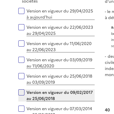
p
sociétés
d'un
e
l
r
Versions sur la période
Version en vigueur du 29/04/2025
- le
i
à aujourd'hui
à déf
e
r
Version en vigueur du 22/06/2023
R
au 29/04/2025
b
i
Version en vigueur du 11/06/2020
s
au 22/06/2023
- de
Version en vigueur du 03/09/2019
civi
au 11/06/2020
inde
mont
Version en vigueur du 25/06/2018
au 03/09/2019
Version en vigueur du 09/02/2017
au 25/06/2018
Version en vigueur du 07/03/2014
40