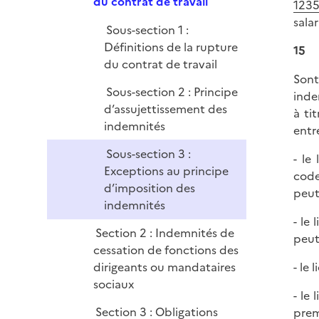
p
du contrat de travail
e
1235
l
r
sala
Sous-section 1 :
i
Définitions de la rupture
15
e
du contrat de travail
r
Sont
Sous-section 2 : Principe
inde
d’assujettissement des
à ti
indemnités
entr
Sous-section 3 :
- le
Exceptions au principe
code
d’imposition des
peut
indemnités
- le
Section 2 : Indemnités de
peut 
cessation de fonctions des
- le
dirigeants ou mandataires
sociaux
- le
Section 3 : Obligations
prem