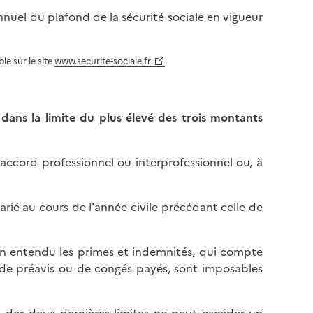
annuel du plafond de la sécurité sociale en vigueur
le sur le site
www.securite-sociale.fr
.
 dans la limite du plus élevé des trois montants
'accord professionnel ou interprofessionnel ou, à
arié au cours de l'année civile précédant celle de
en entendu les primes et indemnités, qui compte
 de préavis ou de congés payés, sont imposables
n des deux dernières limites ne peut excéder un