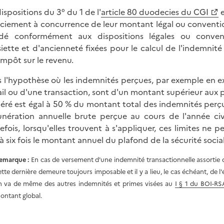
dispositions du 3° du 1 de l'
article 80 duodecies du CGI
e
nciement à concurrence de leur montant légal ou conventionn
idé conformément aux dispositions légales ou conven
siette et d'ancienneté fixées pour le calcul de l'indemnité
'impôt sur le revenu.
 l'hypothèse où les indemnités perçues, par exemple en e
ail ou d'une transaction, sont d'un montant supérieur aux p
éré est égal à 50 % du montant total des indemnités perçues
nération annuelle brute perçue au cours de l'année civi
efois, lorsqu'elles trouvent à s'appliquer, ces limites ne 
 à six fois le montant annuel du plafond de la sécurité socia
emarque :
En cas de versement d'une indemnité transactionnelle assortie 
ette dernière demeure toujours imposable et il y a lieu, le cas échéant, de l
n va de même des autres indemnités et primes visées au
I § 1 du BOI-R
ontant global.