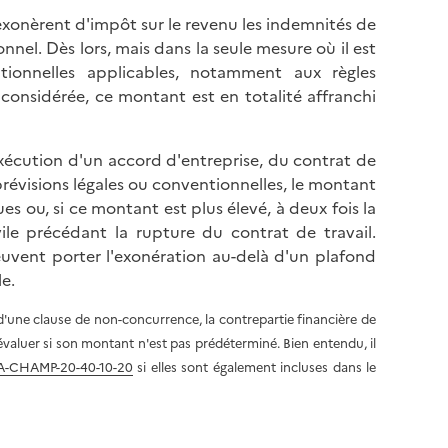
l
p
xonèrent d'impôt sur le revenu les indemnités de
a
a
el. Dès lors, mais dans la seule mesure où il est
p
g
tionnelles applicables, notamment aux règles
a
e
 considérée, ce montant est en totalité affranchi
g
e
xécution d'un accord d'entreprise, du contrat de
révisions légales ou conventionnelles, le montant
 ou, si ce montant est plus élevé, à deux fois la
le précédant la rupture du contrat de travail.
peuvent porter l'exonération au-delà d'un plafond
le.
d'une clause de non-concurrence, la contrepartie financière de
'évaluer si son montant n'est pas prédéterminé. Bien entendu, il
SA-CHAMP-20-40-10-20
si elles sont également incluses dans le