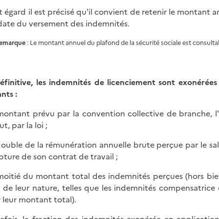
t égard il est précisé qu'il convient de retenir le montant 
 date du versement des indemnités.
emarque
: Le montant annuel du plafond de la sécurité sociale est consultab
éfinitive, les indemnités de licenciement sont exonérées
nts :
 montant prévu par la convention collective de branche, l
t, par la loi ;
 double de la rémunération annuelle brute perçue par le sal
upture de son contrat de travail ;
 moitié du montant total des indemnités perçues (hors bi
 de leur nature, telles que les indemnités compensatrice
 leur montant total).
efois, la fraction des indemnités exonérée en applicatio