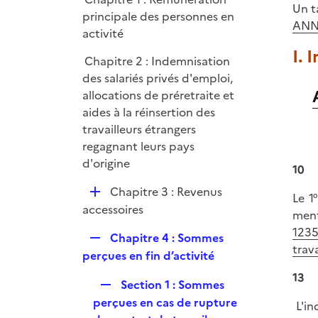
l
r
Un t
principale des personnes en
i
ANN
activité
e
I. 
r
Chapitre 2 : Indemnisation
des salariés privés d'emploi,
allocations de préretraite et
aides à la réinsertion des
travailleurs étrangers
regagnant leurs pays
d'origine
10
D
Chapitre 3 : Revenus
Le 1
é
accessoires
ment
p
1235
R
Chapitre 4 : Sommes
l
trava
e
perçues en fin d’activité
i
p
e
13
R
Section 1 : Sommes
l
r
e
perçues en cas de rupture
i
L'in