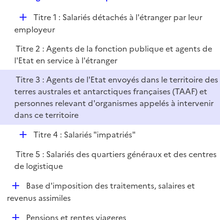
i
e
l
e
D
Titre 1 : Salariés détachés à l'étranger par leur
p
i
r
é
employeur
l
e
p
i
r
Titre 2 : Agents de la fonction publique et agents de
l
e
l'Etat en service à l'étranger
i
r
e
Titre 3 : Agents de l'Etat envoyés dans le territoire des
r
terres australes et antarctiques françaises (TAAF) et
personnes relevant d'organismes appelés à intervenir
dans ce territoire
D
Titre 4 : Salariés "impatriés"
é
Titre 5 : Salariés des quartiers généraux et des centres
p
de logistique
l
i
D
Base d'imposition des traitements, salaires et
e
é
revenus assimiles
r
p
D
Pensions et rentes viageres