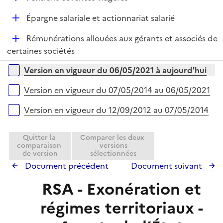
l
é
i
D
Épargne salariale et actionnariat salarié
p
e
é
l
r
D
Rémunérations allouées aux gérants et associés de
p
i
é
certaines sociétés
l
e
p
i
r
Versions sur la période
Version en vigueur du 06/05/2021 à aujourd'hui
l
e
i
r
Version en vigueur du 07/05/2014 au 06/05/2021
e
r
Version en vigueur du 12/09/2012 au 07/05/2014
Quitter la
Comparer les deux
comparaison
versions
de version
sélectionnées
Document précédent
Document suivant
RSA - Exonération et
régimes territoriaux -