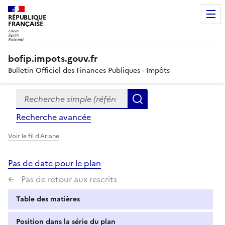
RÉPUBLIQUE
FRANÇAISE
bofip.impots.gouv.fr
Bulletin Officiel des Finances Publiques - Impôts
Recherche simple (références, mots clés, partie du titre
Formulaire
Rechercher
de
Recherche avancée
recherche
Voir le fil d'Ariane
Pas de date pour le plan
Pas de retour aux rescrits
Table des matières
Position dans la série du plan