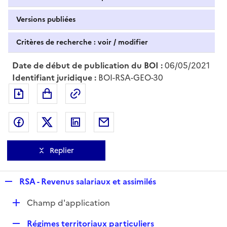
Versions publiées
Critères de recherche : voir / modifier
Date de début de publication du BOI :
06/05/2021
Identifiant juridique :
BOI-RSA-GEO-30
Exporter le document au format pdf
Permalien : adresse web de ce doc
Partager sur Facebook
Partager sur Twitter
Partager sur LinkedIn
Partager par messagerie
Replier
R
RSA - Revenus salariaux et assimilés
e
D
Champ d'application
p
é
l
R
Régimes territoriaux particuliers
p