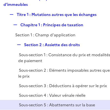
i
e
d'immeubles
l
e
p
i
r
R
Titre 1 : Mutations autres que les échanges
l
e
e
i
r
R
Chapitre 1 : Principes de taxation
p
e
e
l
r
Section 1 : Champ d'application
p
i
l
e
R
Section 2 : Assiette des droits
i
r
e
e
Sous-section 1 : Consistance du prix et modalité
p
r
de paiement
l
i
Sous-section 2 : Eléments imposables autres que
e
le prix
r
Sous-section 3 : Déductions à opérer sur le prix
Sous-section 4 : Valeur vénale réelle
Sous-section 5 : Abattements sur la base