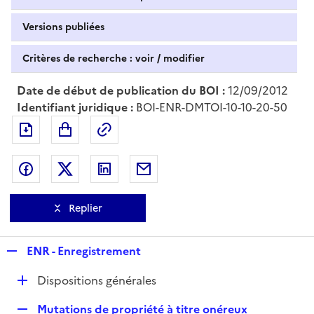
Versions publiées
Critères de recherche : voir / modifier
Date de début de publication du BOI :
12/09/2012
Identifiant juridique :
BOI-ENR-DMTOI-10-10-20-50
Exporter le document au format pdf
Permalien : adresse web de ce doc
Partager sur Facebook
Partager sur Twitter
Partager sur LinkedIn
Partager par messagerie
Replier
R
ENR - Enregistrement
e
D
Dispositions générales
p
é
l
R
Mutations de propriété à titre onéreux
p