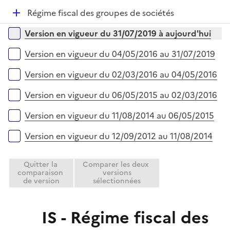
é
l
e
D
Régime fiscal des groupes de sociétés
p
i
r
é
l
e
Versions sur la période
Version en vigueur du 31/07/2019 à aujourd'hui
p
i
r
l
e
Version en vigueur du 04/05/2016 au 31/07/2019
i
r
e
Version en vigueur du 02/03/2016 au 04/05/2016
r
Version en vigueur du 06/05/2015 au 02/03/2016
Version en vigueur du 11/08/2014 au 06/05/2015
Version en vigueur du 12/09/2012 au 11/08/2014
Quitter la
Comparer les deux
comparaison
versions
de version
sélectionnées
IS - Régime fiscal des