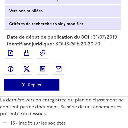
Versions publiées
Critères de recherche : voir / modifier
Date de début de publication du BOI :
31/07/2019
Identifiant juridique :
BOI-IS-GPE-20-20-70
Exporter le document au format pdf
Permalien : adresse web de ce doc
Partager sur Facebook
Partager sur Twitter
Partager sur LinkedIn
Partager par messagerie
Replier
La dernière version enregistrée du plan de classement ne
contient pas ce document. Sa série de rattachement est
présentée ci-dessous.
R
IS - Impôt sur les sociétés