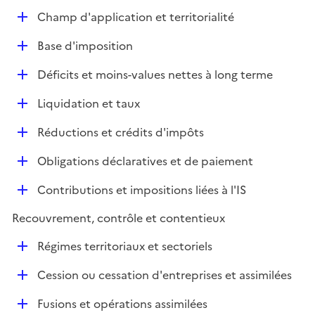
e
D
Champ d'application et territorialité
p
é
l
D
Base d'imposition
p
i
é
l
e
D
Déficits et moins-values nettes à long terme
p
i
r
é
l
e
D
Liquidation et taux
p
i
r
é
l
e
D
Réductions et crédits d'impôts
p
i
r
é
l
e
D
Obligations déclaratives et de paiement
p
i
r
é
l
e
D
Contributions et impositions liées à l'IS
p
i
r
é
l
e
Recouvrement, contrôle et contentieux
p
i
r
l
e
D
Régimes territoriaux et sectoriels
i
r
é
e
D
Cession ou cessation d'entreprises et assimilées
p
r
é
l
D
Fusions et opérations assimilées
p
i