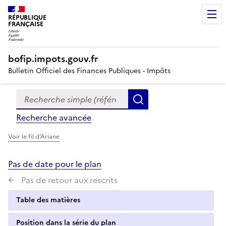
RÉPUBLIQUE
FRANÇAISE
bofip.impots.gouv.fr
Bulletin Officiel des Finances Publiques - Impôts
Recherche simple (références, mots clés, partie du titre
Formulaire
Rechercher
de
Recherche avancée
recherche
Voir le fil d'Ariane
Pas de date pour le plan
Pas de retour aux rescrits
Table des matières
Position dans la série du plan