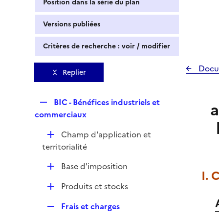
Position dans la série du plan
Versions publiées
Critères de recherche : voir / modifier
Docu
Replier
R
BIC - Bénéfices industriels et
a
e
commerciaux
p
D
Champ d'application et
l
é
territorialité
i
p
e
D
Base d'imposition
l
r
I. 
é
i
D
Produits et stocks
p
e
é
l
r
R
Frais et charges
p
i
e