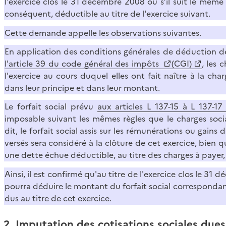
l'exercice clos le 31 décembre 2008 ou s’il suit le même 
conséquent, déductible au titre de l'exercice suivant.
Cette demande appelle les observations suivantes.
En application des conditions générales de déduction 
l'article 39 du code général des impôts
(CGI)
, les 
l'exercice au cours duquel elles ont fait naître à la cha
dans leur principe et dans leur montant.
Le forfait social prévu
aux articles L 137-15 à L 137-1
imposable suivant les mêmes règles que le charges socia
dit, le forfait social assis sur les rémunérations ou gains
versés sera considéré à la clôture de cet exercice, bien 
une dette échue déductible, au titre des charges à payer, 
Ainsi, il est confirmé qu'au titre de l'exercice clos le 31
pourra déduire le montant du forfait social correspondant
dus au titre de cet exercice.
2. Imputation des cotisations sociales dues