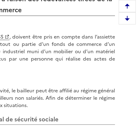
ommerce
R
e
D
m
e
o
s
SS
, doivent être pris en compte dans l’assiette
n
c
 de tout ou partie d’un fonds de commerce d’un
t
e
 industriel muni d’un mobilier ou d’un matériel
e
n
rçus par une personne qui réalise des actes de
r
d
e
r
n
e
h
e
a
vité, le bailleur peut être affilié au régime général
n
u
lleurs non salariés. Afin de déterminer le régime
b
t
x situations.
a
d
s
al de sécurité sociale
e
d
l
e
a