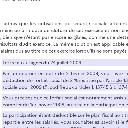
st admis que les cotisations de sécurité sociale afféren
rminé ou à la date de clôture de cet exercice et non enc
, bien que n'étant pas encore exigibles, comme une dette
résultats dudit exercice. La même solution est applicable e
salaires dus au titre de cet exercice lorsqu'ils ne sont payés
Lettre aux usagers du 24 juillet 2009
Par un courrier en date du 2 février 2009, vous avez a
déduction du forfait social de 2 % institué par l'
article 1
sociale pour 2009
, codifié
aux articles L 137-15 à L 137
Vous précisez que ce forfait social est notamment assis su
compter du 1er janvier 2009, au titre de la participation e
La participation étant déductible sur le plan fiscal au tit
répartie entre les salariés, vous souhaiteriez savoir si le 