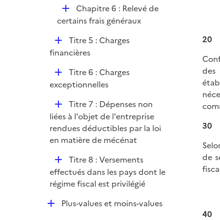
D
Chapitre 6 : Relevé de
é
certains frais généraux
p
20
D
Titre 5 : Charges
l
é
financières
i
Con
p
e
des 
D
Titre 6 : Charges
l
r
étab
é
exceptionnelles
i
néce
p
e
D
Titre 7 : Dépenses non
comm
l
r
é
liées à l'objet de l'entreprise
i
30
p
rendues déductibles par la loi
e
l
en matière de mécénat
r
Selo
i
de s
D
Titre 8 : Versements
e
fisca
é
effectués dans les pays dont le
r
p
régime fiscal est privilégié
l
D
Plus-values et moins-values
i
40
é
e