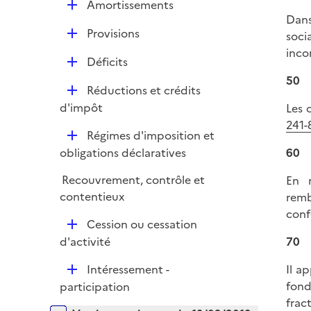
D
Amortissements
p
r
Dans
é
l
D
Provisions
soci
p
i
é
inco
l
e
D
Déficits
p
i
r
é
50
l
e
D
Réductions et crédits
p
i
r
é
d'impôt
Les 
l
e
p
241-
i
r
D
Régimes d'imposition et
l
e
é
60
obligations déclaratives
i
r
p
e
Recouvrement, contrôle et
En r
l
r
contentieux
remb
i
conf
e
D
Cession ou cessation
r
é
70
d'activité
p
D
Il a
Intéressement -
l
é
fond
participation
i
p
frac
e