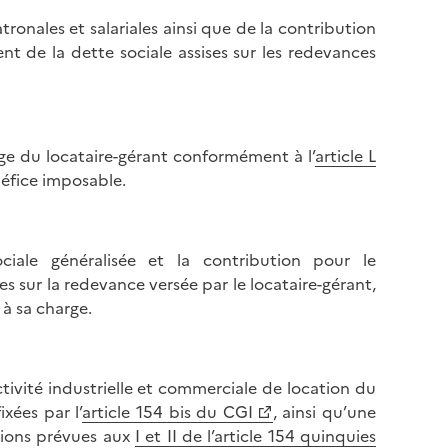
l
p
ronales et salariales ainsi que de la contribution
a
a
nt de la dette sociale assises sur les redevances
p
g
a
e
g
e
rge du locataire-gérant conformément à l’
article L
éfice imposable.
sociale généralisée et la contribution pour le
sur la redevance versée par le locataire-gérant,
 à sa charge.
tivité industrielle et commerciale de location du
ixées par l’
article 154 bis du CGI
, ainsi qu’une
itions prévues aux
I et II de l’article 154 quinquies