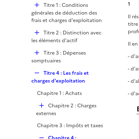
l
e
1
D
Titre 1 : Conditions
p
i
r
é
générales de déduction des
l
e
Il ré
p
frais et charges d'exploitation
i
r
titr
l
e
prof
D
Titre 2 : Distinction avec
i
r
é
les éléments d'actif
e
Il en
p
r
D
Titre 3 : Dépenses
l
- d'
é
somptuaires
i
p
- d'a
e
R
Titre 4 : Les frais et
l
r
e
charges d'exploitation
- d'a
i
p
e
Chapitre 1 : Achats
- d'a
l
r
i
D
Chapitre 2 : Charges
e
é
externes
r
p
Chapitre 3 : Impôts et taxes
l
i
R
Chapitre 4 :