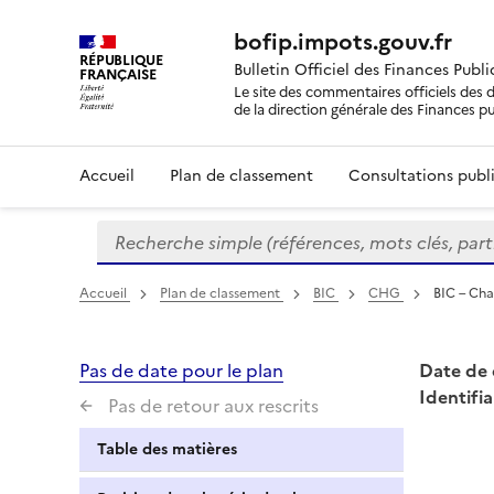
bofip.impots.gouv.fr
RÉPUBLIQUE
Bulletin Officiel des Finances Publ
FRANÇAISE
Le site des commentaires officiels des d
de la direction générale des Finances p
Accueil
Plan de classement
Consultations publi
Recherche simple (références, mots clés, partie 
Formulaire
de
recherche
Accueil
Plan de classement
BIC
CHG
BIC – Cha
Pas de date pour le plan
Date de 
Identifia
Pas de retour aux rescrits
Table des matières