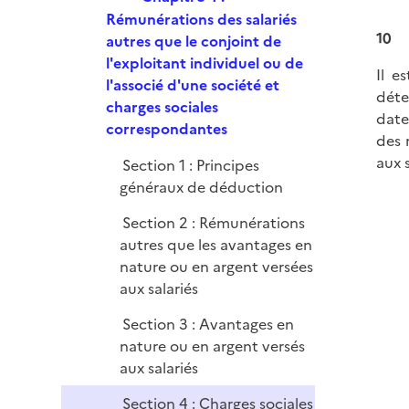
e
e
Rémunérations des salariés
r
10
p
autres que le conjoint de
l
l'exploitant individuel ou de
Il e
i
l'associé d'une société et
déte
e
charges sociales
date
r
correspondantes
des 
aux 
Section 1 : Principes
généraux de déduction
Section 2 : Rémunérations
autres que les avantages en
nature ou en argent versées
aux salariés
Section 3 : Avantages en
nature ou en argent versés
aux salariés
Section 4 : Charges sociales