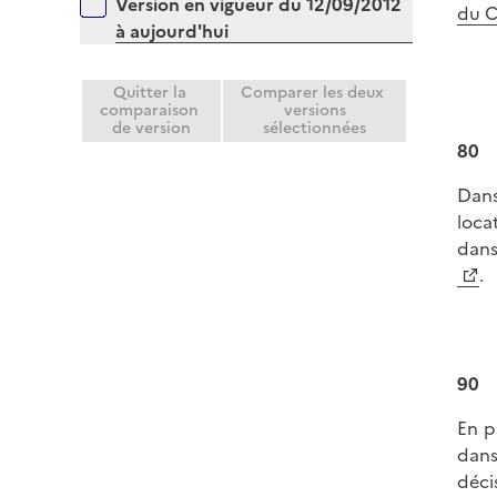
Versions sur la période
Version en vigueur du 12/09/2012
l
du 
r
à aujourd'hui
i
e
r
Quitter la
Comparer les deux
comparaison
versions
de version
sélectionnées
80
Dans
loca
dans
.
90
En p
dans
déci