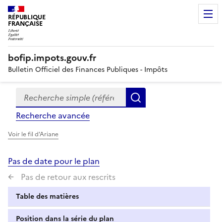
RÉPUBLIQUE
FRANÇAISE
bofip.impots.gouv.fr
Bulletin Officiel des Finances Publiques - Impôts
Recherche simple (références, mots clés, partie du titre
Formulaire
Rechercher
de
Recherche avancée
recherche
Voir le fil d'Ariane
Pas de date pour le plan
Pas de retour aux rescrits
Table des matières
Position dans la série du plan