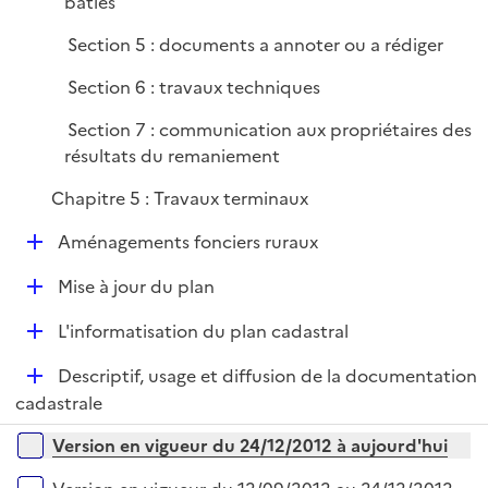
bâties
i
e
Section 5 : documents a annoter ou a rédiger
r
Section 6 : travaux techniques
Section 7 : communication aux propriétaires des
résultats du remaniement
Chapitre 5 : Travaux terminaux
D
Aménagements fonciers ruraux
é
D
Mise à jour du plan
p
é
l
D
L'informatisation du plan cadastral
p
i
é
l
e
D
Descriptif, usage et diffusion de la documentation
p
i
r
é
cadastrale
l
e
p
i
r
Versions sur la période
Version en vigueur du 24/12/2012 à aujourd'hui
l
e
i
r