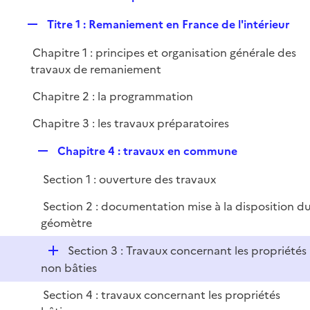
i
e
l
e
R
Titre 1 : Remaniement en France de l'intérieur
p
i
r
e
l
e
Chapitre 1 : principes et organisation générale des
p
i
r
travaux de remaniement
l
e
i
r
Chapitre 2 : la programmation
e
Chapitre 3 : les travaux préparatoires
r
R
Chapitre 4 : travaux en commune
e
Section 1 : ouverture des travaux
p
l
Section 2 : documentation mise à la disposition d
i
géomètre
e
r
D
Section 3 : Travaux concernant les propriétés
é
non bâties
p
Section 4 : travaux concernant les propriétés
l