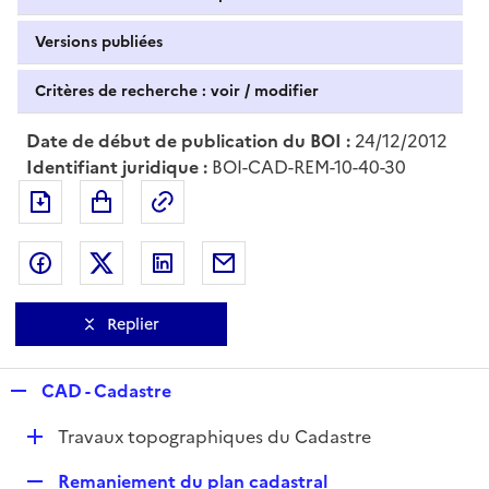
Versions publiées
Critères de recherche : voir / modifier
Date de début de publication du BOI :
24/12/2012
Identifiant juridique :
BOI-CAD-REM-10-40-30
Exporter le document au format pdf
Permalien : adresse web de ce doc
Partager sur Facebook
Partager sur Twitter
Partager sur LinkedIn
Partager par messagerie
Replier
R
CAD - Cadastre
e
D
Travaux topographiques du Cadastre
p
é
l
R
Remaniement du plan cadastral
p