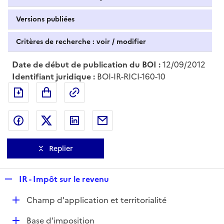
Versions publiées
Critères de recherche : voir / modifier
Date de début de publication du BOI :
12/09/2012
Identifiant juridique :
BOI-IR-RICI-160-10
Exporter le document au format pdf
Permalien : adresse web de ce doc
Partager sur Facebook
Partager sur Twitter
Partager sur LinkedIn
Partager par messagerie
Replier
R
IR - Impôt sur le revenu
e
D
Champ d'application et territorialité
p
é
l
D
Base d'imposition
p