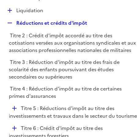
i
é
l
e
D
Liquidation
p
i
r
é
l
e
R
Réductions et crédits d'impôt
p
i
r
e
l
e
Titre 2 : Crédit d'impôt accordé au titre des
p
i
r
cotisations versées aux organisations syndicales et aux
l
e
associations professionnelles nationales de militaires
i
r
e
Titre 3 : Réduction d'impôt au titre des frais de
r
scolarité des enfants poursuivant des études
secondaires ou supérieures
Titre 4 : Réduction d'impôt au titre de certaines
primes d'assurances
D
Titre 5 : Réductions d'impôt au titre des
é
investissements et travaux dans le secteur du tourisme
p
D
Titre 6 : Crédit d'impôt au titre des
l
é
investissements forestiers