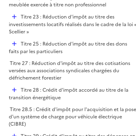
p
meublée exercée à titre non professionnel
l
D
Titre 23 : Réduction d'impôt au titre des
i
é
investissements locatifs réalisés dans le cadre de la loi 
e
p
Scellier »
r
l
D
Titre 25 : Réduction d'impôt au titre des dons
i
é
faits par les particuliers
e
p
r
Titre 27 : Réduction d'impôt au titre des cotisations
l
versées aux associations syndicales chargées du
i
défrichement forestier
e
r
D
Titre 28 : Crédit d'impôt accordé au titre de la
é
transition énergétique
p
Titre 28.5 : Crédit d'impôt pour l'acquisition et la pos
l
d'un système de charge pour véhicule électrique
i
(CIBRE)
e
r
D