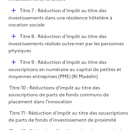
i
p
e
D
Titre 7 : Réduction d'impôt au titre des
l
r
é
investissements dans une résidence hôtelière à
i
p
vocation sociale
e
l
r
D
Titre 8 : Réduction d'impôt au titre des
i
é
investissements réalisés outre-mer par les personnes
e
p
physiques
r
l
D
Titre 9 : Réduction d'impôt au titre des
i
é
souscriptions en numéraire au capital de petites et
e
p
moyennes entreprises (PME) (RI Madelin)
r
l
Titre 10 : Réductions d'impôt au titre des
i
souscriptions de parts de fonds communs de
e
placement dans l'innovation
r
Titre 11 : Réduction d'impôt au titre des souscriptions
de parts de fonds d'investissement de proximité