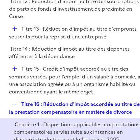
Titre 12 : Réduction d'impôt au titre des souscriptions
de parts de fonds d'investissement de proximité en
Corse
D
Titre 13 : Réduction d'impôt au titre d'emprunts
é
souscrits pour la reprise d'une entreprise
p
Titre 14 : Réduction d'impôt au titre des dépenses
l
afférentes à la dépendance
i
e
D
Titre 15 : Crédit d'impôt accordé au titre des
r
é
sommes versées pour l'emploi d'un salarié à domicile, 
p
une association agréée ou à un organisme habilité ou
l
conventionné ayant le même objet
i
R
Titre 16 : Réduction d'impôt accordée au titre de
e
e
la prestation compensatoire en matière de divorce
r
p
Chapitre 1 : Dispositions applicables aux prestations
l
compensatoires servies suite aux instances en
i
divorce introduites avant le 1er janvier 2005