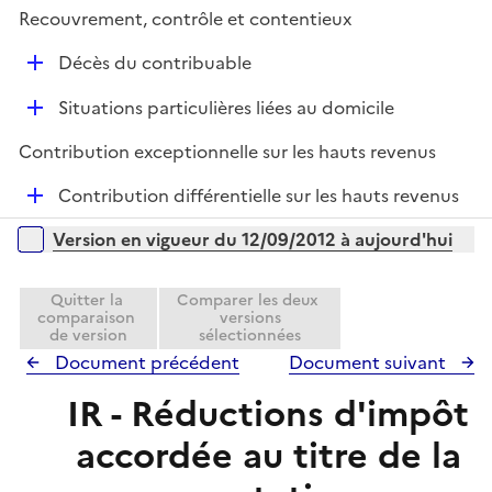
i
r
Recouvrement, contrôle et contentieux
e
D
r
Décès du contribuable
é
D
Situations particulières liées au domicile
p
é
l
Contribution exceptionnelle sur les hauts revenus
p
i
l
e
D
Contribution différentielle sur les hauts revenus
i
r
é
Versions sur la période
e
Version en vigueur du 12/09/2012 à aujourd'hui
p
r
l
i
Quitter la
Comparer les deux
comparaison
versions
e
de version
sélectionnées
r
Document précédent
Document suivant
IR - Réductions d'impôt
accordée au titre de la