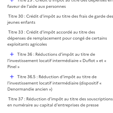
Titre 29 : Crédit d'impôt au titre des dépenses en
é
faveur de l'aide aux personnes
p
Titre 30 : Crédit d'impôt au titre des frais de garde de
l
jeunes enfants
i
e
Titre 33 : Crédit d'impôt accordé au titre des
r
dépenses de remplacement pour congé de certains
exploitants agricoles
D
Titre 36 : Réductions d’impôt au titre de
é
l’investissement locatif intermédiaire « Duflot » et «
p
Pinel »
l
D
Titre 36.5 : Réduction d'impôt au titre de
i
é
l'investissement locatif intermédiaire (dispositif «
e
p
Denormandie ancien »)
r
l
Titre 37 : Réduction d'impôt au titre des souscriptions
i
en numéraire au capital d'entreprises de presse
e
r