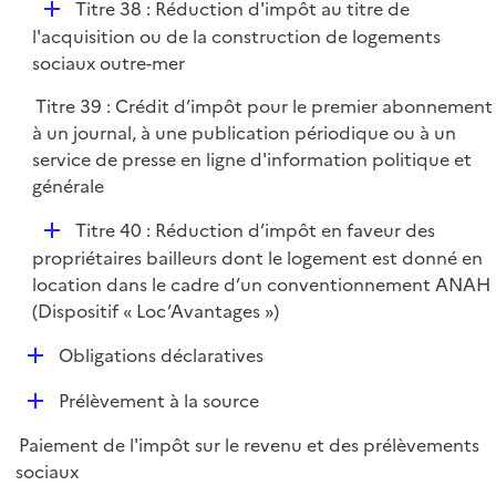
D
Titre 38 : Réduction d'impôt au titre de
é
l'acquisition ou de la construction de logements
p
sociaux outre-mer
l
Titre 39 : Crédit d’impôt pour le premier abonnement
i
à un journal, à une publication périodique ou à un
e
service de presse en ligne d'information politique et
r
générale
D
Titre 40 : Réduction d’impôt en faveur des
é
propriétaires bailleurs dont le logement est donné en
p
location dans le cadre d’un conventionnement ANAH
l
(Dispositif « Loc’Avantages »)
i
D
Obligations déclaratives
e
é
r
D
Prélèvement à la source
p
é
l
Paiement de l'impôt sur le revenu et des prélèvements
p
i
sociaux
l
e