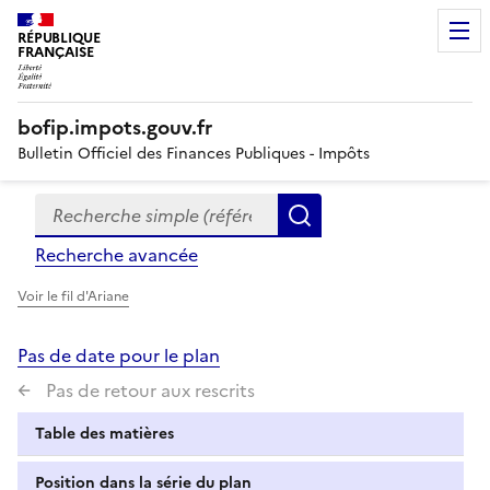
RÉPUBLIQUE
FRANÇAISE
bofip.impots.gouv.fr
Bulletin Officiel des Finances Publiques - Impôts
Recherche simple (références, mots clés, partie du titre
Formulaire
Rechercher
de
Recherche avancée
recherche
Voir le fil d'Ariane
Pas de date pour le plan
Pas de retour aux rescrits
Table des matières
Position dans la série du plan