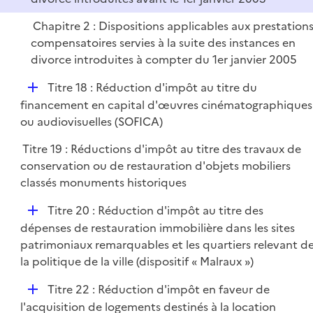
e
r
Chapitre 2 : Dispositions applicables aux prestation
compensatoires servies à la suite des instances en
divorce introduites à compter du 1er janvier 2005
D
Titre 18 : Réduction d'impôt au titre du
é
financement en capital d'œuvres cinématographiques
p
ou audiovisuelles (SOFICA)
l
Titre 19 : Réductions d'impôt au titre des travaux de
i
conservation ou de restauration d'objets mobiliers
e
classés monuments historiques
r
D
Titre 20 : Réduction d'impôt au titre des
é
dépenses de restauration immobilière dans les sites
p
patrimoniaux remarquables et les quartiers relevant d
l
la politique de la ville (dispositif « Malraux »)
i
D
Titre 22 : Réduction d'impôt en faveur de
e
é
l'acquisition de logements destinés à la location
r