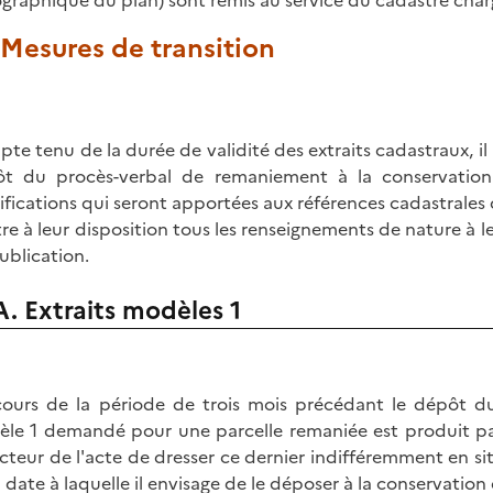
graphique du plan) sont remis au service du cadastre charg
. Mesures de transition
te tenu de la durée de validité des extraits cadastraux, il
t du procès-verbal de remaniement à la conservation
fications qui seront apportées aux références cadastrales d
re à leur disposition tous les renseignements de nature à l
ublication.
A. Extraits modèles 1
ours de la période de trois mois précédant le dépôt d
le 1 demandé pour une parcelle remaniée est produit pa
cteur de l'acte de dresser ce dernier indifféremment en s
a date à laquelle il envisage de le déposer à la conservati