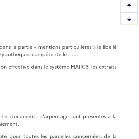
R
e
D
m
e
o
s
n
c
t
s la partie « mentions particulières » le libellé
e
e
ypothèques compétente le .... ».
n
r
d
on effective dans le système MAJIC3, les extraits
e
r
n
e
h
e
a
n
u
b
t
a
d
 les documents d'arpentage sont présentés à la
s
e
aniement.
d
l
e
a
té pour toutes les parcelles concernées, de la