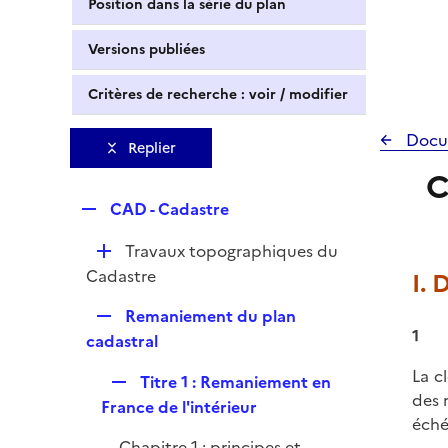
Position dans la série du plan
Versions publiées
Critères de recherche : voir / modifier
Docu
Replier
C
R
CAD - Cadastre
e
D
Travaux topographiques du
p
é
Cadastre
I. 
l
p
i
R
Remaniement du plan
l
e
1
e
cadastral
i
r
p
e
La c
R
Titre 1 : Remaniement en
l
r
des 
e
France de l'intérieur
i
éché
p
e
Chapitre 1 : principes et