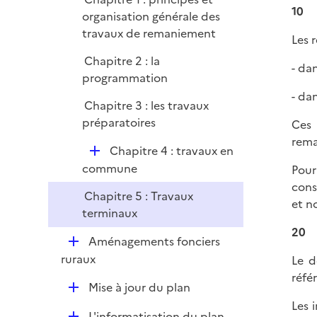
l
r
10
organisation générale des
i
travaux de remaniement
e
Les 
r
Chapitre 2 : la
- da
programmation
- da
Chapitre 3 : les travaux
préparatoires
Ces 
rema
D
Chapitre 4 : travaux en
é
commune
Pour
p
cons
Chapitre 5 : Travaux
l
et n
terminaux
i
20
e
D
Aménagements fonciers
r
é
ruraux
Le d
p
réfé
D
Mise à jour du plan
l
é
Les 
i
D
L'informatisation du plan