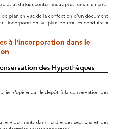
l
p
trales et de leur contenance après remaniement.
a
a
p
it de plan en vue de la confection d'un document
g
a
t l'incorporation au plan pourra les conduire à
e
g
e
s à l'incorporation dans le
ion
 conservation des Hypothèques
ilier s'opère par le dépôt à la conservation des
re » donnant, dans l'ordre des sections et des
s cadastrales correspondantes ;