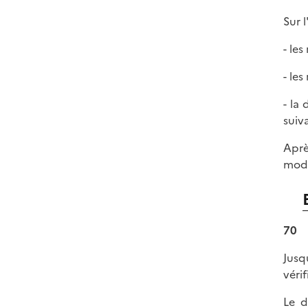
Sur l
- les
- le
- la
suiv
Aprè
modè
70
Jusq
véri
Le d