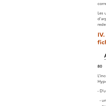
corr
Les 
d'ar
rede
IV.
fic
80
L'in
Hypo
- D'
un
nu