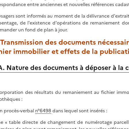
espondance entre anciennes et nouvelles références cadas
usagers sont informés au moment de la délivrance d'extra
pentage, de l'existence d'opérations de remaniement don
mander un fond de plan à jour.
 Transmission des documents nécessaire
hier immobilier et effets de la publicat
A. Nature des documents à déposer à la
corporation des résultats du remaniement au fichier immob
thèques :
un procès-verbal
n°6498
dans lequel sont insérés :
e « table directe de changement de numérotage parcellai
méros de plan avant remaniement, les nouvelles référence