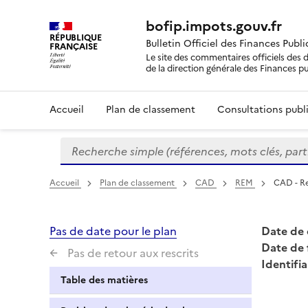
bofip.impots.gouv.fr
RÉPUBLIQUE
Bulletin Officiel des Finances Publ
FRANÇAISE
Le site des commentaires officiels des d
de la direction générale des Finances p
Accueil
Plan de classement
Consultations publi
Recherche simple (références, mots clés, partie 
Formulaire
de
recherche
Accueil
Plan de classement
CAD
REM
CAD - R
Pas de date pour le plan
Date de 
Date de 
Pas de retour aux rescrits
Identifia
Table des matières