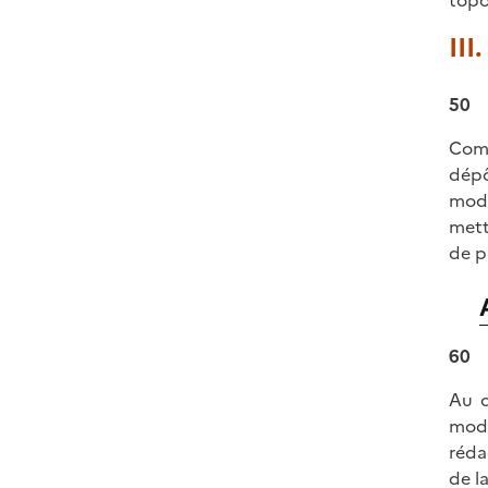
topo
III
50
Comp
dépô
modi
mett
de p
60
Au c
modè
réda
de l