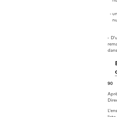
un
nu
- D'
rema
dans
90
Aprè
Dire
L'en
list