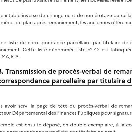
e « table inverse de changement de numérotage parcellair
méros de plan après remaniement, les anciennes référence
une liste de correspondance parcellaire par titulaire de 
niement. Cette liste dénommée liste n° 42 est fabriquée
 MAJIC3.
B. Transmission de procès-verbal de reman
correspondance parcellaire par titulaire d
s avoir servi la page de tête du procès-verbal de rem
cteur Départemental des Finances Publiques pour signatur
semble est ensuite déposé, en double exemplaire, à la
e de correspondance parcellaire par titulaire de droit.