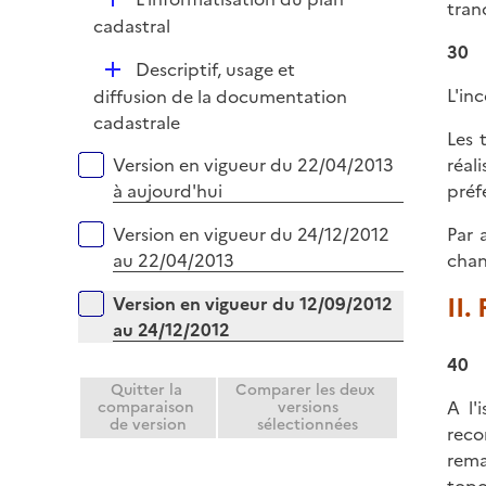
p
tran
e
é
cadastral
l
r
p
30
i
D
Descriptif, usage et
l
e
é
L'in
diffusion de la documentation
i
r
p
cadastrale
e
Les 
l
r
Versions sur la période
Version en vigueur du 22/04/2013
réal
i
à aujourd'hui
préf
e
r
Version en vigueur du 24/12/2012
Par 
au 22/04/2013
chan
II.
Version en vigueur du 12/09/2012
au 24/12/2012
40
Quitter la
Comparer les deux
A l'
comparaison
versions
de version
sélectionnées
reco
rema