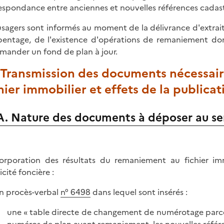
espondance entre anciennes et nouvelles références cadas
usagers sont informés au moment de la délivrance d'extra
pentage, de l'existence d'opérations de remaniement don
mander un fond de plan à jour.
 Transmission des documents nécessaire
hier immobilier et effets de la publicat
A. Nature des documents à déposer au serv
corporation des résultats du remaniement au fichier im
cité foncière :
un procès-verbal
n° 6498
dans lequel sont insérés :
une « table directe de changement de numérotage parcell
numéros de plan avant remaniement, les nouvelles référ