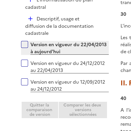
p
tran
e
é
cadastral
l
r
p
30
i
D
Descriptif, usage et
l
e
é
L'in
diffusion de la documentation
i
r
p
cadastrale
e
Les 
l
r
Versions sur la période
Version en vigueur du 22/04/2013
réal
i
à aujourd'hui
de c
e
r
Version en vigueur du 24/12/2012
Par 
au 22/04/2013
chan
II.
Version en vigueur du 12/09/2012
au 24/12/2012
40
Quitter la
Comparer les deux
A l'
comparaison
versions
de version
sélectionnées
reco
rema