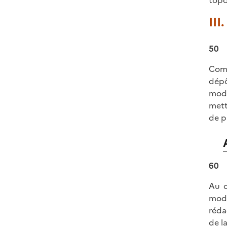
topo
III
50
Comp
dépô
modi
mett
de p
60
Au c
modè
réda
de l