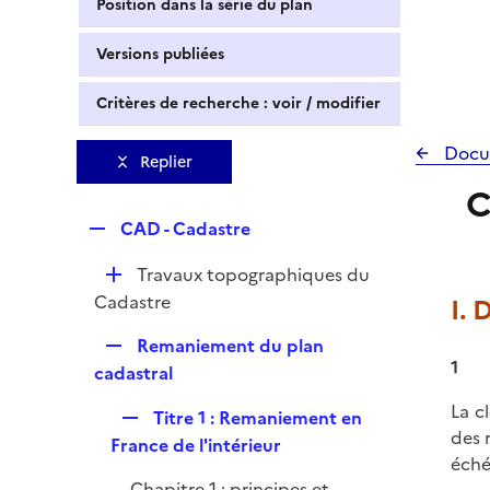
Position dans la série du plan
Versions publiées
Critères de recherche : voir / modifier
Docu
Replier
C
R
CAD - Cadastre
e
D
Travaux topographiques du
p
é
Cadastre
I. 
l
p
i
R
Remaniement du plan
l
e
1
e
cadastral
i
r
p
e
La c
R
Titre 1 : Remaniement en
l
r
des 
e
France de l'intérieur
i
éché
p
e
Chapitre 1 : principes et