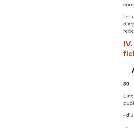
corr
Les 
d'ar
rede
IV.
fic
80
L'in
publi
- d'