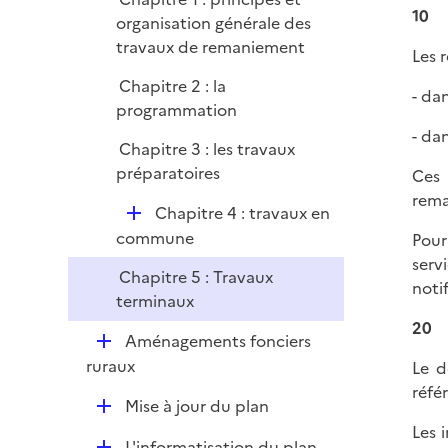
l
r
10
organisation générale des
i
travaux de remaniement
e
Les 
r
Chapitre 2 : la
- da
programmation
- da
Chapitre 3 : les travaux
préparatoires
Ces 
rema
D
Chapitre 4 : travaux en
é
commune
Pour
p
serv
Chapitre 5 : Travaux
l
noti
terminaux
i
20
e
D
Aménagements fonciers
r
é
ruraux
Le d
p
réfé
D
Mise à jour du plan
l
é
Les 
i
D
L'informatisation du plan