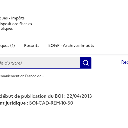
iques - Impôts
ispositions fiscales
ubliques
ques (1)
Rescrits
BOFiP - Archives-Impôts
du titre)
Re
Rechercher
emaniement en France de…
début de publication du BOI :
22/04/2013
nt juridique :
BOI-CAD-REM-10-50