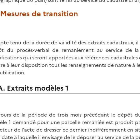
graphique du plan) sont remis au service du cadastre charg
. Mesures de transition
te tenu de la durée de validité des extraits cadastraux, il
t du procès-verbal de remaniement au service de la p
fications qui seront apportées aux références cadastrales d
re à leur disposition tous les renseignements de nature à l
ublication.
A. Extraits modèles 1
ours de la période de trois mois précédant le dépôt d
le 1 demandé pour une parcelle remaniée est produit pa
cteur de l'acte de dresser ce dernier indifféremment en s
a date à laquelle il envisage de le déposer au service de la p