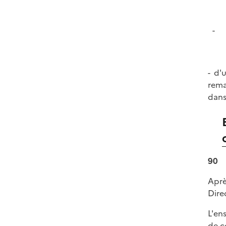
- d'
rema
dans
90
Aprè
Dire
L'en
de c