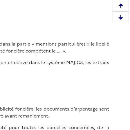
R
e
D
m
e
o
s
n
c
t
s la partie « mentions particulières » le libellé
e
e
é foncière compétent le .... ».
n
r
d
on effective dans le système MAJIC3, les extraits
e
r
n
e
h
e
a
n
u
b
t
a
d
blicité foncière, les documents d'arpentage sont
s
e
dire avant remaniement.
d
l
e
a
té pour toutes les parcelles concernées, de la