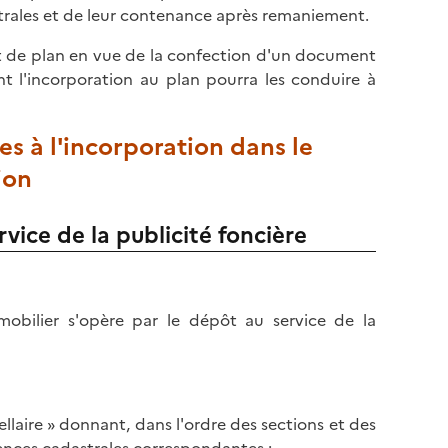
l
p
trales et de leur contenance après remaniement.
a
a
p
it de plan en vue de la confection d'un document
g
a
t l'incorporation au plan pourra les conduire à
e
g
e
s à l'incorporation dans le
ion
ice de la publicité foncière
mobilier s'opère par le dépôt au service de la
aire » donnant, dans l'ordre des sections et des
ences cadastrales correspondantes ;