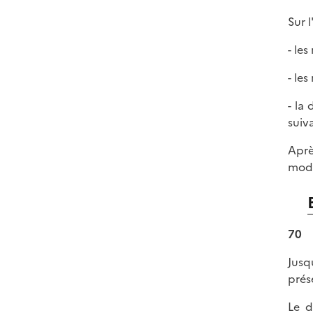
Sur l
- les
- le
- la
suiv
Aprè
modè
70
Jusq
prés
Le d