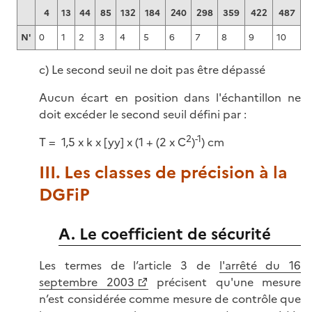
4
13
44
85
132
184
240
298
359
422
487
N'
0
1
2
3
4
5
6
7
8
9
10
c) Le second seuil ne doit pas être dépassé
Aucun écart en position dans l'échantillon ne
doit excéder le second seuil défini par :
2
-1
T = 1,5 x k x [yy] x (1 + (2 x C
)
) cm
III. Les classes de précision à la
DGFiP
A. Le coefficient de sécurité
Les termes de l’article 3 de
l'arrêté du 16
septembre 2003
précisent qu'une mesure
n’est considérée comme mesure de contrôle que