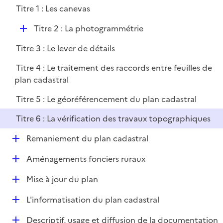
l
Titre 1 : Les canevas
p
i
l
e
D
Titre 2 : La photogrammétrie
i
r
é
e
Titre 3 : Le lever de détails
p
r
l
Titre 4 : Le traitement des raccords entre feuilles de
i
plan cadastral
e
Titre 5 : Le géoréférencement du plan cadastral
r
Titre 6 : La vérification des travaux topographiques
D
Remaniement du plan cadastral
é
D
Aménagements fonciers ruraux
p
é
l
D
Mise à jour du plan
p
i
é
l
e
D
L'informatisation du plan cadastral
p
i
r
é
l
e
D
Descriptif, usage et diffusion de la documentation