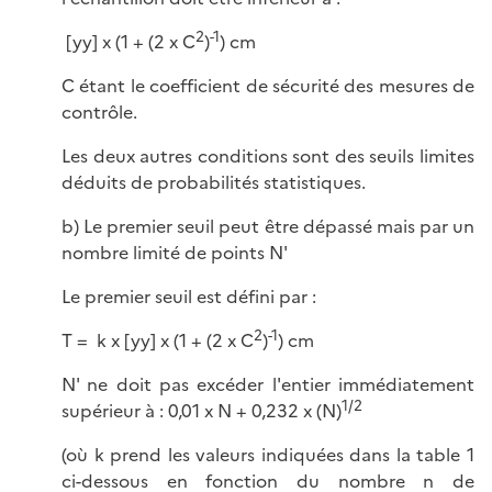
2
-1
[yy] x (1 + (2 x C
)
) cm
C étant le coefficient de sécurité des mesures de
contrôle.
Les deux autres conditions sont des seuils limites
déduits de probabilités statistiques.
b) Le premier seuil peut être dépassé mais par un
nombre limité de points N'
Le premier seuil est défini par :
2
-1
T = k x [yy] x (1 + (2 x C
)
) cm
N' ne doit pas excéder l'entier immédiatement
1/2
supérieur à : 0,01 x N + 0,232 x (N)
(où k prend les valeurs indiquées dans la table 1
ci-dessous en fonction du nombre n de