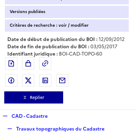
Versions publiées
Critères de recherche : voir / modifier
Date de début de publication du BOI :
12/09/2012
Date de fin de publication du BOI :
03/05/2017
Identifiant juridique :
BOI-CAD-TOPO-60
Exporter le document au format pdf
Permalien : adresse web de ce doc
Partager sur Facebook
Partager sur Twitter
Partager sur LinkedIn
Partager par messagerie
Replier
R
CAD - Cadastre
e
R
Travaux topographiques du Cadastre
p
e