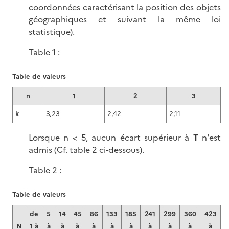
coordonnées caractérisant la position des objets
géographiques et suivant la même loi
statistique).
Table 1 :
Table de valeurs
n
1
2
3
k
3,23
2,42
2,11
Lorsque n < 5, aucun écart supérieur à
T
n'est
admis (Cf. table 2 ci-dessous).
Table 2 :
Table de valeurs
de
5
14
45
86
133
185
241
299
360
423
N
1 à
à
à
à
à
à
à
à
à
à
à