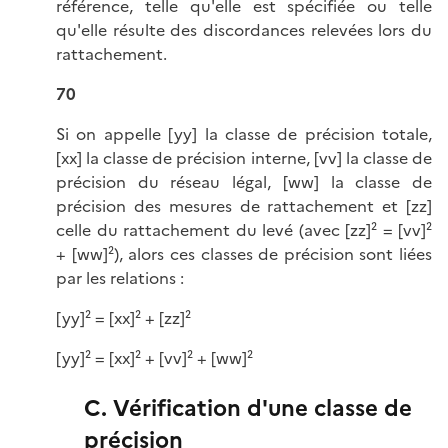
référence, telle qu'elle est spécifiée ou telle
qu'elle résulte des discordances relevées lors du
rattachement.
70
Si on appelle [yy] la classe de précision totale,
[xx] la classe de précision interne, [vv] la classe de
précision du réseau légal, [ww] la classe de
précision des mesures de rattachement et [zz]
celle du rattachement du levé (avec [zz]² = [vv]²
+ [ww]²), alors ces classes de précision sont liées
par les relations :
[yy]² = [xx]² + [zz]²
[yy]² = [xx]² + [vv]² + [ww]²
C. Vérification d'une classe de
précision