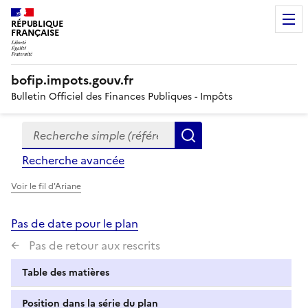
RÉPUBLIQUE
FRANÇAISE
bofip.impots.gouv.fr
Bulletin Officiel des Finances Publiques - Impôts
Recherche simple (références, mots clés, partie du titre
Formulaire
Rechercher
de
Recherche avancée
recherche
Voir le fil d'Ariane
Pas de date pour le plan
Pas de retour aux rescrits
Table des matières
Position dans la série du plan