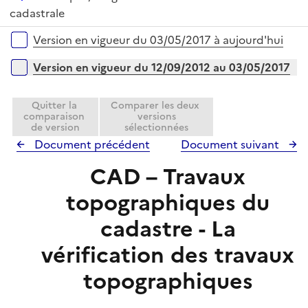
p
i
r
é
cadastrale
l
e
p
i
r
Versions sur la période
Version en vigueur du 03/05/2017 à aujourd'hui
l
e
i
r
Version en vigueur du 12/09/2012 au 03/05/2017
e
r
Quitter la
Comparer les deux
comparaison
versions
de version
sélectionnées
Document précédent
Document suivant
CAD – Travaux
topographiques du
cadastre - La
vérification des travaux
topographiques