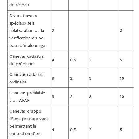
de réseau
Divers travaux
spéciaux tels
l'élaboration ou la
2
2
vérification d'une
base d'étalonnage
Canevas cadastral
4
0,5
3
5
de précision
Canevas cadastral
9
2
3
10
ordinaire
Canevas préalable
9
2
3
10
à un AFAF
Canevas d'appui
d'une prise de vues
permettant la
4
0,5
3
5
confection d'un