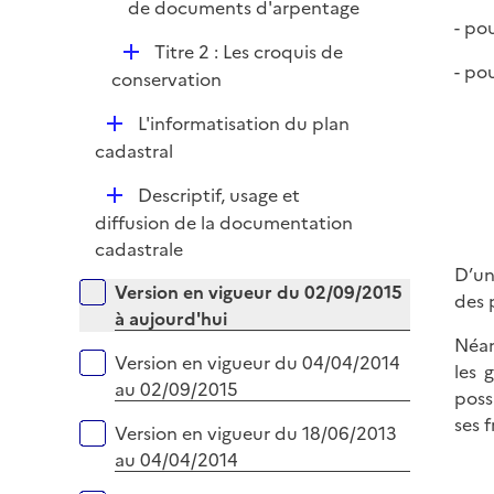
de documents d'arpentage
- po
D
Titre 2 : Les croquis de
- po
é
conservation
p
D
L'informatisation du plan
l
é
cadastral
i
p
e
D
Descriptif, usage et
l
r
é
diffusion de la documentation
i
p
cadastrale
e
l
D’un
r
Versions sur la période
Version en vigueur du 02/09/2015
i
des 
à aujourd'hui
e
Néan
r
Version en vigueur du 04/04/2014
les 
au 02/09/2015
poss
ses 
Version en vigueur du 18/06/2013
au 04/04/2014