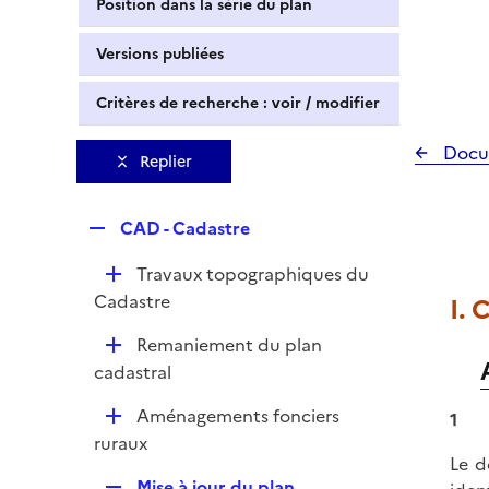
Position dans la série du plan
Versions publiées
Critères de recherche : voir / modifier
Docu
Replier
R
CAD - Cadastre
e
D
Travaux topographiques du
p
é
Cadastre
I.
l
p
i
D
Remaniement du plan
l
e
é
cadastral
i
r
p
e
D
Aménagements fonciers
1
l
r
é
ruraux
i
Le d
p
e
R
Mise à jour du plan