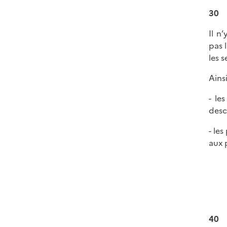
30
Il n
pas 
les 
Ainsi
- le
descr
- le
aux 
40