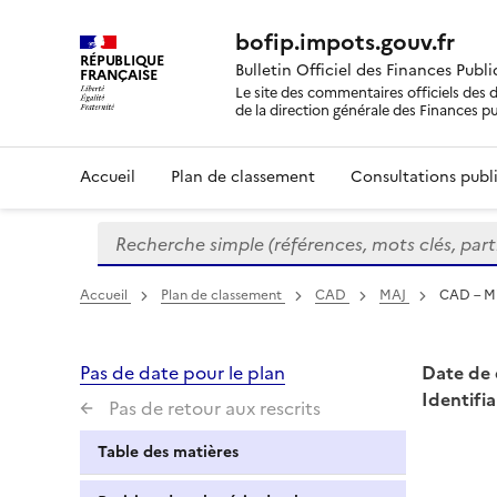
bofip.impots.gouv.fr
RÉPUBLIQUE
Bulletin Officiel des Finances Publ
FRANÇAISE
Le site des commentaires officiels des d
de la direction générale des Finances p
Accueil
Plan de classement
Consultations publi
Recherche simple (références, mots clés, partie 
Formulaire
de
recherche
Accueil
Plan de classement
CAD
MAJ
CAD – Mi
Pas de date pour le plan
Date de 
Identifia
Pas de retour aux rescrits
Table des matières