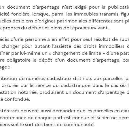
n document d’arpentage n’est exigé pour la publicatio
icité foncière, lorsque, parmi les immeubles transmis, fig
uelles des biens d’origines patrimoniales différentes so
s propres du défunt et biens de l’époux survivant.
écès d’une personne a en effet pour seul résultat de subs
 changer pour autant l’assiette des droits immobiliers 
aîner par lui-même un « changement de limite » d’une parc
re obligatoire le dépôt d’un document d’arpentage, co
age ».
tribution de numéros cadastraux distincts aux parcelles 
t assurée par le service du cadastre que dans le cas où le
testation notariée, produisent un document d’arpentage déf
e confondue.
intéressés peuvent aussi demander que les parcelles en ca
a contenance de chaque part est connue et si rien ne perme
biens suit le sort des biens de communauté.