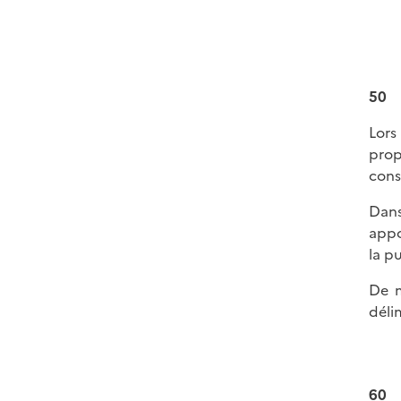
50
Lors
prop
cons
Dans
appo
la p
De m
déli
60