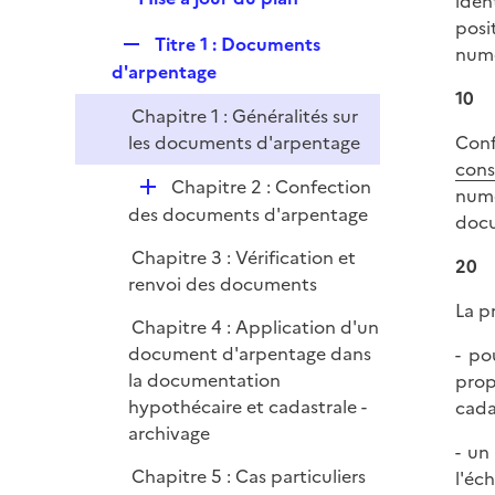
iden
l
r
e
posi
i
R
Titre 1 : Documents
p
numé
e
e
d'arpentage
l
r
p
10
i
Chapitre 1 : Généralités sur
l
e
les documents d'arpentage
Conf
i
r
cons
e
D
Chapitre 2 : Confection
numé
r
é
des documents d'arpentage
docu
p
Chapitre 3 : Vérification et
l
20
renvoi des documents
i
La p
e
Chapitre 4 : Application d'un
r
document d'arpentage dans
- po
la documentation
prop
hypothécaire et cadastrale -
cada
archivage
- un
Chapitre 5 : Cas particuliers
l'éc