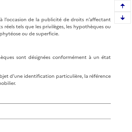
R
e
 l’occasion de la publicité de droits n’affectant
D
m
 réels tels que les privilèges, les hypothèques ou
e
o
mphytéose ou de superficie.
s
n
c
t
e
e
n
othèques sont désignées conformément à un état
r
d
e
r
n
bjet d’une identification particulière, la référence
e
h
obilier.
e
a
n
u
b
t
a
d
s
e
d
l
e
a