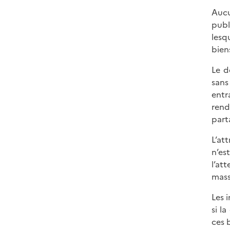
Aucu
publ
lesq
bien
Le d
sans
entr
rend
part
L’at
n’es
l’at
mass
Les 
si l
ces 