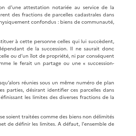
l
p
n d’une attestation notariée au service de la
a
a
urent des fractions de parcelles cadastrales dans
p
g
nt physiquement confondus : biens de communauté,
a
e
g
e
tituer à cette personne celles qui lui succèdent,
dépendant de la succession. Il ne saurait donc
elle ou d’un îlot de propriété, ni par conséquent
mme le ferait un partage ou une « succession-
jusqu’alors réunies sous un même numéro de plan
s parties, désirant identifier ces parcelles dans
inissant les limites des diverses fractions de la
use soient traitées comme des biens non délimités
t de définir les limites. A défaut, l'ensemble de