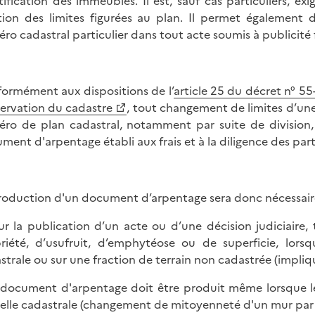
tification des immeubles. Il est, sauf cas particuliers, e
tion des limites figurées au plan. Il permet également d
ro cadastral particulier dans tout acte soumis à publicité 
ormément aux dispositions de l’
article 25 du décret n° 55-
ervation du cadastre
, tout changement de limites d’une 
ro de plan cadastral, notamment par suite de division, 
ment d'arpentage établi aux frais et à la diligence des partie
roduction d'un document d’arpentage sera donc nécessaire 
ur la publication d’un acte ou d’une décision judiciaire, t
riété, d’usufruit, d’emphytéose ou de superficie, lors
strale ou sur une fraction de terrain non cadastrée (impliqu
 document d'arpentage doit être produit même lorsque le
helle cadastrale (changement de mitoyenneté d'un mur par 