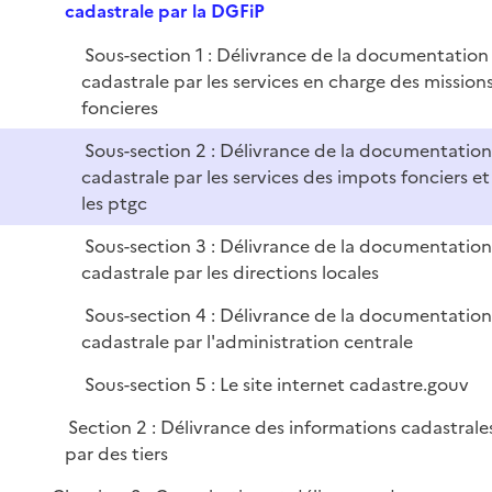
e
cadastrale par la DGFiP
i
p
e
Sous-section 1 : Délivrance de la documentation
l
r
cadastrale par les services en charge des mission
i
foncieres
e
r
Sous-section 2 : Délivrance de la documentatio
cadastrale par les services des impots fonciers et
les ptgc
Sous-section 3 : Délivrance de la documentatio
cadastrale par les directions locales
Sous-section 4 : Délivrance de la documentatio
cadastrale par l'administration centrale
Sous-section 5 : Le site internet cadastre.gouv
Section 2 : Délivrance des informations cadastrale
par des tiers