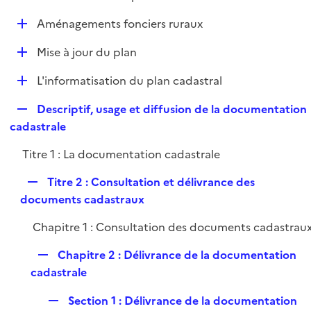
i
é
l
e
D
Aménagements fonciers ruraux
p
i
r
é
l
e
D
Mise à jour du plan
p
i
r
é
l
e
D
L'informatisation du plan cadastral
p
i
r
é
l
e
R
Descriptif, usage et diffusion de la documentation
p
i
r
e
cadastrale
l
e
p
i
r
Titre 1 : La documentation cadastrale
l
e
i
r
R
Titre 2 : Consultation et délivrance des
e
e
documents cadastraux
r
p
Chapitre 1 : Consultation des documents cadastrau
l
i
R
Chapitre 2 : Délivrance de la documentation
e
e
cadastrale
r
p
R
Section 1 : Délivrance de la documentation
l