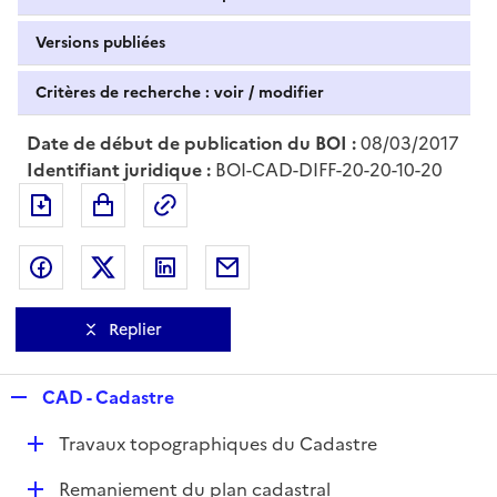
Versions publiées
Critères de recherche : voir / modifier
Date de début de publication du BOI :
08/03/2017
Identifiant juridique :
BOI-CAD-DIFF-20-20-10-20
Exporter le document au format pdf
Permalien : adresse web de ce doc
Partager sur Facebook
Partager sur Twitter
Partager sur LinkedIn
Partager par messagerie
Replier
R
CAD - Cadastre
e
D
Travaux topographiques du Cadastre
p
é
l
D
Remaniement du plan cadastral
p