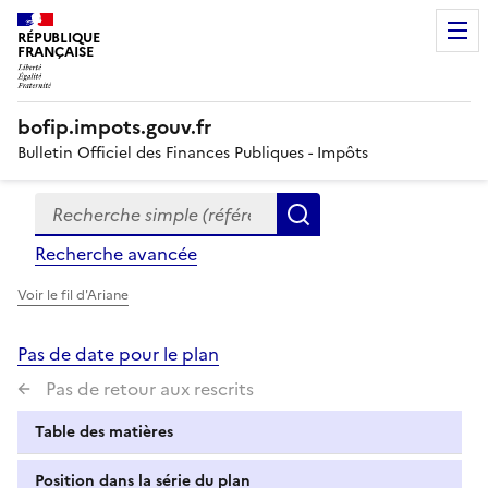
RÉPUBLIQUE
FRANÇAISE
bofip.impots.gouv.fr
Bulletin Officiel des Finances Publiques - Impôts
Recherche simple (références, mots clés, partie du titre
Formulaire
Rechercher
de
Recherche avancée
recherche
Voir le fil d'Ariane
Pas de date pour le plan
Pas de retour aux rescrits
Table des matières
Position dans la série du plan