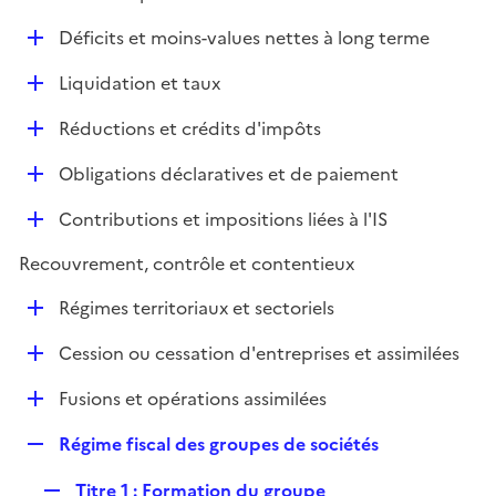
i
é
l
e
D
Déficits et moins-values nettes à long terme
p
i
r
é
l
e
D
Liquidation et taux
p
i
r
é
l
e
D
Réductions et crédits d'impôts
p
i
r
é
l
e
D
Obligations déclaratives et de paiement
p
i
r
é
l
e
D
Contributions et impositions liées à l'IS
p
i
r
é
l
e
Recouvrement, contrôle et contentieux
p
i
r
l
e
D
Régimes territoriaux et sectoriels
i
r
é
e
D
Cession ou cessation d'entreprises et assimilées
p
r
é
l
D
Fusions et opérations assimilées
p
i
é
l
e
R
Régime fiscal des groupes de sociétés
p
i
r
e
l
e
R
Titre 1 : Formation du groupe