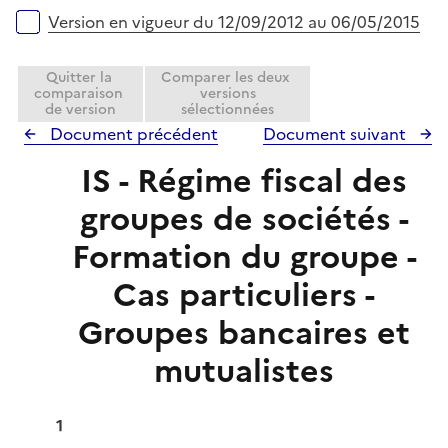
l
Version en vigueur du 12/09/2012 au 06/05/2015
i
e
Quitter la
Comparer les deux
r
comparaison
versions
de version
sélectionnées
Document précédent
Document suivant
IS - Régime fiscal des
groupes de sociétés -
Formation du groupe -
Cas particuliers -
Groupes bancaires et
mutualistes
1