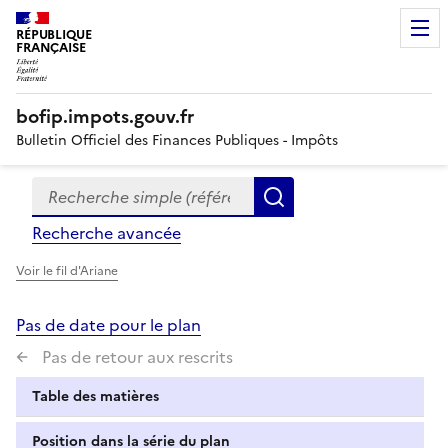
RÉPUBLIQUE
FRANÇAISE
bofip.impots.gouv.fr
Bulletin Officiel des Finances Publiques - Impôts
Recherche simple (références, mots clés, partie du titre
Formulaire
Rechercher
de
Recherche avancée
recherche
Voir le fil d'Ariane
Pas de date pour le plan
Pas de retour aux rescrits
Table des matières
Position dans la série du plan