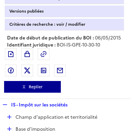
Versions publiées
Critères de recherche : voir / modifier
Date de début de publication du BOI :
06/05/2015
Identifiant juridique :
BOI-IS-GPE-10-30-10
Exporter le document au format pdf
Permalien : adresse web de ce doc
Partager sur Facebook
Partager sur Twitter
Partager sur LinkedIn
Partager par messagerie
Replier
R
IS - Impôt sur les sociétés
e
D
Champ d'application et territorialité
p
é
l
D
Base d'imposition
p