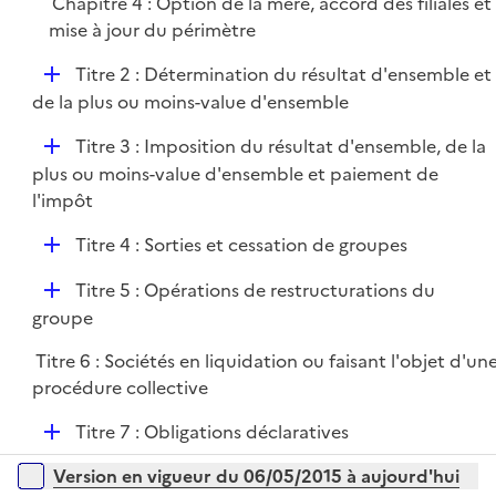
Chapitre 4 : Option de la mère, accord des filiales et
mise à jour du périmètre
D
Titre 2 : Détermination du résultat d'ensemble et
é
de la plus ou moins-value d'ensemble
p
D
Titre 3 : Imposition du résultat d'ensemble, de la
l
é
plus ou moins-value d'ensemble et paiement de
i
p
l'impôt
e
l
r
D
Titre 4 : Sorties et cessation de groupes
i
é
e
D
Titre 5 : Opérations de restructurations du
p
r
é
groupe
l
p
i
Titre 6 : Sociétés en liquidation ou faisant l'objet d'un
l
e
procédure collective
i
r
e
D
Titre 7 : Obligations déclaratives
r
é
Versions sur la période
Version en vigueur du 06/05/2015 à aujourd'hui
p