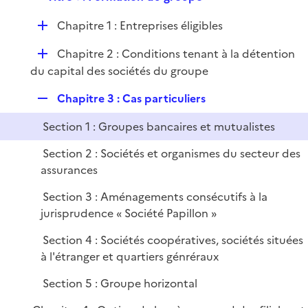
p
i
r
e
l
e
D
Chapitre 1 : Entreprises éligibles
p
i
r
é
l
e
D
Chapitre 2 : Conditions tenant à la détention
p
i
r
é
du capital des sociétés du groupe
l
e
p
i
r
R
Chapitre 3 : Cas particuliers
l
e
e
i
r
Section 1 : Groupes bancaires et mutualistes
p
e
l
r
Section 2 : Sociétés et organismes du secteur des
i
assurances
e
Section 3 : Aménagements consécutifs à la
r
jurisprudence « Société Papillon »
Section 4 : Sociétés coopératives, sociétés situées
à l'étranger et quartiers génréraux
Section 5 : Groupe horizontal