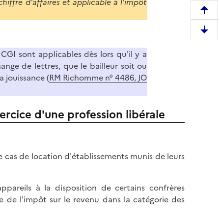
hiffre d'affaires et applicable à l'impôt
R
e
D
m
e
o
u CGI sont applicables dès lors qu'il y a
s
n
nge de lettres, que le bailleur soit ou
c
t
a jouissance (
RM Richomme n° 4486, JO
e
e
n
r
d
e
ercice d'une profession libérale
r
n
e
h
e
a
n
 cas de location d'établissements munis de leurs
u
b
t
a
d
pareils à la disposition de certains confrères
s
e
 de l'impôt sur le revenu dans la catégorie des
d
l
e
a