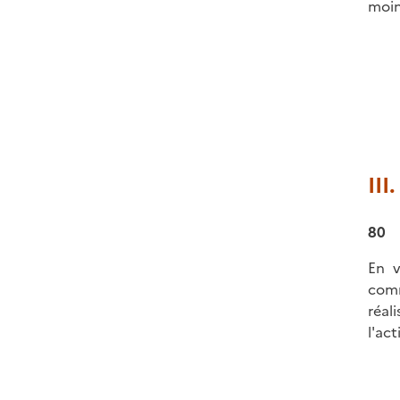
moin
III
80
En v
comm
réal
l'ac