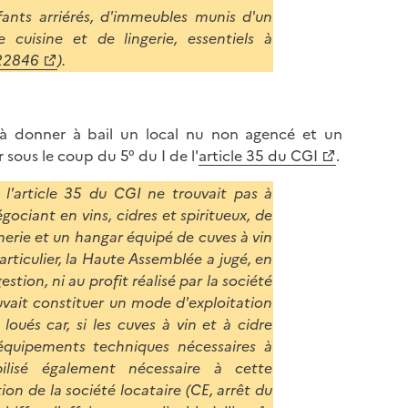
fants arriérés, d'immeubles munis d'un
 cuisine et de lingerie, essentiels à
 22846
).
t à donner à bail un local nu non agencé et un
ous le coup du 5° du I de l'
article 35 du CGI
.
l'article 35 du CGI ne trouvait pas à
gociant en vins, cidres et spiritueux, de
ie et un hangar équipé de cuves à vin
particulier, la Haute Assemblée a jugé, en
gestion, ni au profit réalisé par la société
uvait constituer un mode d'exploitation
oués car, si les cuves à vin et à cidre
s équipements techniques nécessaires à
bilisé également nécessaire à cette
tion de la société locataire (CE, arrêt du