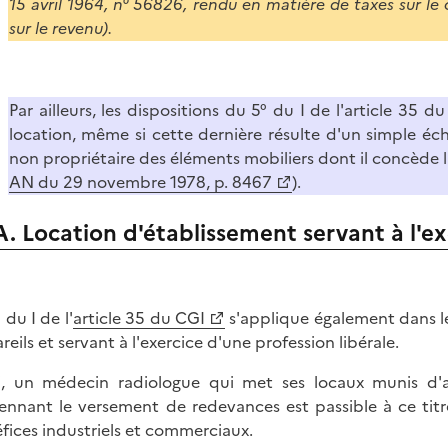
15 avril 1964, n° 56826, rendu en matière de taxes sur le c
sur le revenu).
Par ailleurs, les dispositions du 5° du I de l'article 35 d
location, même si cette dernière résulte d'un simple écha
non propriétaire des éléments mobiliers dont il concède l
AN du 29 novembre 1978, p. 8467
).
A. Location d'établissement servant à l'ex
 du I de l'
article 35 du CGI
s'applique également dans le
reils et servant à l'exercice d'une profession libérale.
i, un médecin radiologue qui met ses locaux munis d'ap
nnant le versement de redevances est passible à ce titre
fices industriels et commerciaux.