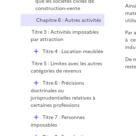
que les sociétés civiles de
Ains
construction-vente
maté
Chapitre 6 : Autres activités
utili
Titre 3 : Activités imposables
Par 
par attraction
à ce
indu
D
Titre 4 : Location meublée
é
De m
Titre 5 : Limites avec les autres
p
rest
catégories de revenus
l
i
D
Titre 6 : Précisions
e
é
doctrinales ou
r
p
jurisprudentielles relatives à
l
certaines professions
i
D
Titre 7 : Personnes
e
é
imposables
r
p