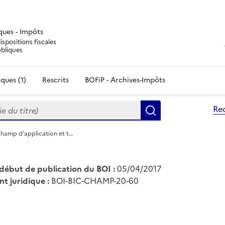
iques - Impôts
ispositions fiscales
ubliques
ques (1)
Rescrits
BOFiP - Archives-Impôts
du titre)
Re
Rechercher
Champ d'application et t…
début de publication du BOI :
05/04/2017
nt juridique :
BOI-BIC-CHAMP-20-60