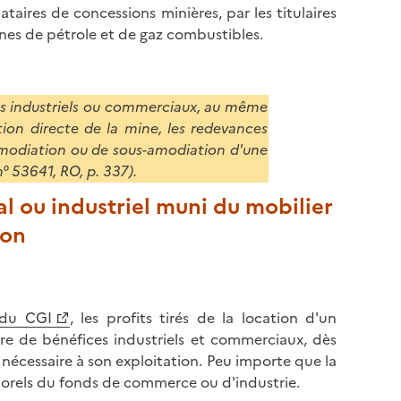
aires de concessions minières, par les titulaires
ines de pétrole et de gaz combustibles.
s industriels ou commerciaux, au même
ation directe de la mine, les redevances
'amodiation ou de sous-amodiation d'une
° 53641, RO, p. 337).
l ou industriel muni du mobilier
ion
 du CGI
, les profits tirés de la location d'un
re de bénéfices industriels et commerciaux, dès
nécessaire à son exploitation. Peu importe que la
orels du fonds de commerce ou d'industrie.