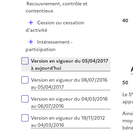
e
Recouvrement, contrôle et
l
r
contentieux
i
e
40
D
Cession ou cessation
r
é
d'activité
p
D
Intéressement -
l
é
participation
i
p
e
Versions sur la période
Version en vigueur du 05/04/2017
l
r
à aujourd'hui
i
e
Version en vigueur du 06/07/2016
50
r
au 05/04/2017
Le 5°
Version en vigueur du 04/03/2016
appa
au 06/07/2016
Ains
Version en vigueur du 19/11/2012
moye
au 04/03/2016
béné