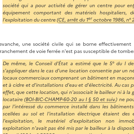
société qui a pour activité de gérer un centre pour en
équipement comportant des matériels hospitaliers, de
er
l'exploitation du centre (
CE, arrêt du 1
octobre 1986, n°
evanche, une société civile qui se borne effectivemen
anchement de voie ferrée n'est pas susceptible de tomber s
De même, le Conseil d'État a estimé que le 5° du I de 
s'appliquer dans le cas d'une location consentie par un né
locaux commerciaux comprenant un bâtiment en maçonner
et à cidre et d'installations d'eau et d'électricité. Au cas 
effet, que cette location, qui n'associait le bailleur ni à la 
locataire (
BOI-BIC-CHAMP-60-20 au I § 50 et suiv.
) ne po
par l'intéressé du commerce installé dans les bâtiments l
scellées au sol et l'installation électrique étaient de
l'exploitation, le matériel d'exploitation non immo
exploitation n'avait pas été mis par le bailleur à la disposi