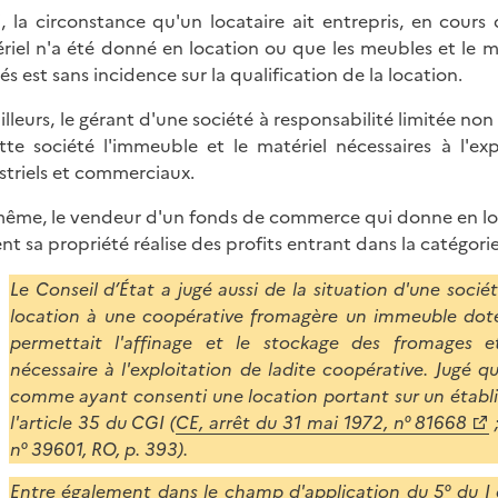
i, la circonstance qu'un locataire ait entrepris, en cours 
riel n'a été donné en location ou que les meubles et le ma
sés est sans incidence sur la qualification de la location.
ailleurs, le gérant d'une société à responsabilité limitée n
tte société l'immeuble et le matériel nécessaires à l'exp
striels et commerciaux.
ême, le vendeur d'un fonds de commerce qui donne en locat
ent sa propriété réalise des profits entrant dans la catégor
Le Conseil d’État a jugé aussi de la situation d'une socié
location à une coopérative fromagère un immeuble doté
permettait l'affinage et le stockage des fromages et c
nécessaire à l'exploitation de ladite coopérative. Jugé qu
comme ayant consenti une location portant sur un établis
l'article 35 du CGI (
CE, arrêt du 31 mai 1972, n° 81668
;
n° 39601, RO, p. 393).
Entre également dans le champ d'application du 5° du I d