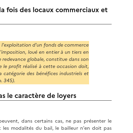
l
p
a fois des locaux commerciaux et
a
a
p
g
a
e
g
e
à l'exploitation d'un fonds de commerce
'imposition, loué en entier à un tiers en
 redevance globale, constitue dans son
le profit réalisé à cette occasion doit,
la catégorie des bénéfices industriels et
. 345).
s le caractère de loyers
peuvent, dans certains cas, ne pas présenter le
les modalités du bail, le bailleur n'en doit pas