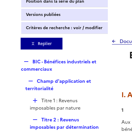
Position dans la série du plan
Versions publiées
Critères de recherche : voir / modifier
Docu
Replier
R
BIC - Bénéfices industriels et
e
commerciaux
p
R
Champ d'application et
l
e
territorialité
i
I. 
p
e
D
Titre 1 : Revenus
l
r
é
imposables par nature
i
1
p
e
R
Titre 2 : Revenus
l
Aux 
r
e
imposables par détermination
i
béné