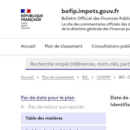
bofip.impots.gouv.fr
RÉPUBLIQUE
Bulletin Officiel des Finances Publ
FRANÇAISE
Le site des commentaires officiels des d
de la direction générale des Finances p
Accueil
Plan de classement
Consultations publi
Recherche simple (références, mots clés, partie 
Formulaire
de
recherche
Accueil
Plan de classement
BIC
CHAMP
BIC - 
Pas de date pour le plan
Date de 
Identifia
Pas de retour aux rescrits
Table des matières