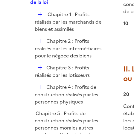
p
de la loi
e
conc
l
r
de p
D
Chapitre 1 : Profits
i
é
réalisés par les marchands de
e
10
p
biens et assimilés
r
l
D
Chapitre 2 : Profits
i
é
réalisés par les intermédiaires
e
p
pour le négoce des biens
r
l
D
II.
Chapitre 3 : Profits
i
é
réalisés par les lotisseurs
e
ou 
p
r
D
Chapitre 4 : Profits de
l
é
20
construction réalisés par les
i
p
personnes physiques
e
Conf
l
r
Chapitre 5 : Profits de
étab
i
construction réalisés par les
lors
e
personnes morales autres
loca
r