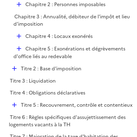
D
Chapitre 2 : Personnes imposables
é
Chapitre 3 : Annualité, débiteur de l'impôt et lieu
p
d'imposition
l
i
D
Chapitre 4 : Locaux exonérés
e
é
r
D
Chapitre 5 : Exonérations et dégrèvements
p
é
d'office liés au redevable
l
p
i
D
Titre 2 : Base d'imposition
l
e
é
i
r
Titre 3 : Liquidation
p
e
l
r
Titre 4 : Obligations déclaratives
i
D
e
Titre 5 : Recouvrement, contrôle et contentieux
é
r
Titre 6 : Règles spécifiques d'assujettissement des
p
logements vacants à la TH
l
i
Titre 7 : Majoration de la taxe d'habitation des