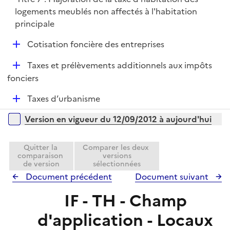
e
logements meublés non affectés à l'habitation
r
principale
D
Cotisation foncière des entreprises
é
D
Taxes et prélèvements additionnels aux impôts
p
é
fonciers
l
p
i
D
Taxes d’urbanisme
l
e
é
i
r
Versions sur la période
Version en vigueur du 12/09/2012 à aujourd'hui
p
e
l
r
i
Quitter la
Comparer les deux
comparaison
versions
e
de version
sélectionnées
r
Document précédent
Document suivant
IF - TH - Champ
d'application - Locaux