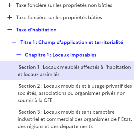
i
D
Taxe foncière sur les propriétés non bâties
l
e
é
i
r
D
Taxe foncière sur les propriétés bâties
p
e
é
l
r
R
Taxe d'habitation
p
i
e
l
e
R
Titre 1 : Champ d'application et territorialité
p
i
r
e
l
e
R
Chapitre 1 : Locaux imposables
p
i
r
e
l
e
Section 1 : Locaux meublés affectés à l'habitation
p
i
r
et locaux assimilés
l
e
i
r
Section 2 : Locaux meublés et à usage privatif des
e
sociétés, associations ou organismes privés non
r
soumis à la CFE
Section 3 : Locaux meublés sans caractère
industriel et commercial des organismes de l' État,
des régions et des départements