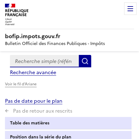
RÉPUBLIQUE
FRANÇAISE
bofip.impots.gouv.fr
Bulletin Officiel des Finances Publiques - Impôts
Recherche simple (références, mots clés, partie du titre
Formulaire
Rechercher
de
Recherche avancée
recherche
Voir le fil d'Ariane
Pas de date pour le plan
Pas de retour aux rescrits
Table des matières
Position dans la série du plan