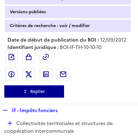
Versions publiées
Critères de recherche : voir / modifier
Date de début de publication du BOI :
12/09/2012
Identifiant juridique :
BOI-IF-TH-10-10-10
Exporter le document au format pdf
Permalien : adresse web de ce doc
Partager sur Facebook
Partager sur Twitter
Partager sur LinkedIn
Partager par messagerie
Replier
R
IF - Impôts fonciers
e
D
Collectivités territoriales et structures de
p
é
coopération intercommunale
l
p