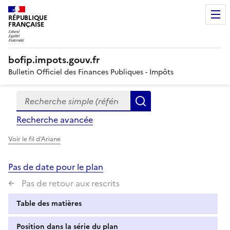
RÉPUBLIQUE
FRANÇAISE
bofip.impots.gouv.fr
Bulletin Officiel des Finances Publiques - Impôts
Recherche simple (références, mots clés, partie du titre
Formulaire
Rechercher
de
Recherche avancée
recherche
Voir le fil d'Ariane
Pas de date pour le plan
Pas de retour aux rescrits
Table des matières
Position dans la série du plan