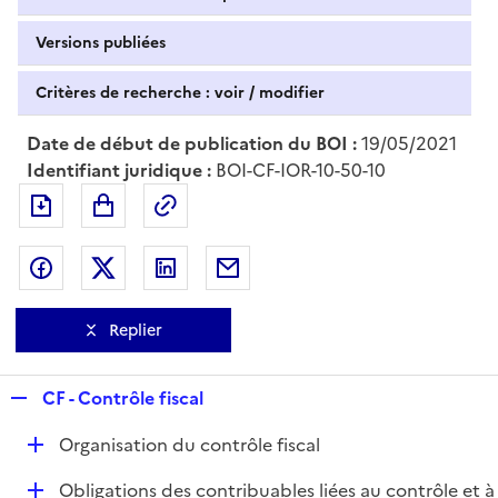
Versions publiées
Critères de recherche : voir / modifier
Date de début de publication du BOI :
19/05/2021
Identifiant juridique :
BOI-CF-IOR-10-50-10
Exporter le document au format pdf
Permalien : adresse web de ce doc
Partager sur Facebook
Partager sur Twitter
Partager sur LinkedIn
Partager par messagerie
Replier
R
CF - Contrôle fiscal
e
D
Organisation du contrôle fiscal
p
é
l
D
Obligations des contribuables liées au contrôle et à
p