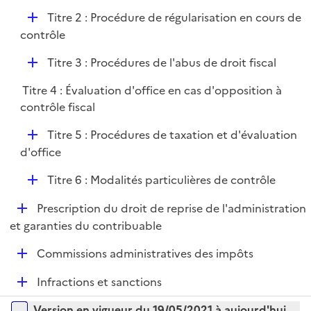
D
Titre 2 : Procédure de régularisation en cours de
é
contrôle
p
D
Titre 3 : Procédures de l'abus de droit fiscal
l
é
i
Titre 4 : Évaluation d'office en cas d'opposition à
p
e
contrôle fiscal
l
r
i
D
Titre 5 : Procédures de taxation et d'évaluation
e
é
d'office
r
p
D
Titre 6 : Modalités particulières de contrôle
l
é
i
D
Prescription du droit de reprise de l'administration
p
e
é
et garanties du contribuable
l
r
p
i
D
Commissions administratives des impôts
l
e
é
i
r
D
Infractions et sanctions
p
e
é
l
r
Versions sur la période
Version en vigueur du 19/05/2021 à aujourd'hui