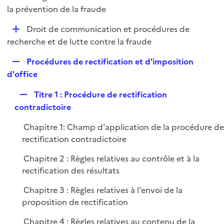
i
é
la prévention de la fraude
l
e
p
i
r
D
Droit de communication et procédures de
l
e
é
recherche et de lutte contre la fraude
i
r
p
e
R
Procédures de rectification et d'imposition
l
r
e
d'office
i
p
e
R
Titre 1 : Procédure de rectification
l
r
e
contradictoire
i
p
e
Chapitre 1: Champ d'application de la procédure d
l
r
rectification contradictoire
i
e
Chapitre 2 : Règles relatives au contrôle et à la
r
rectification des résultats
Chapitre 3 : Règles relatives à l'envoi de la
proposition de rectification
Chapitre 4 : Règles relatives au contenu de la