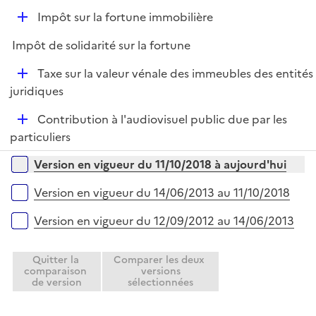
e
D
Impôt sur la fortune immobilière
p
é
l
Impôt de solidarité sur la fortune
p
i
l
e
D
Taxe sur la valeur vénale des immeubles des entités
i
r
é
juridiques
e
p
r
D
Contribution à l'audiovisuel public due par les
l
é
particuliers
i
p
e
Versions sur la période
Version en vigueur du 11/10/2018 à aujourd'hui
l
r
i
Version en vigueur du 14/06/2013 au 11/10/2018
e
r
Version en vigueur du 12/09/2012 au 14/06/2013
Quitter la
Comparer les deux
comparaison
versions
de version
sélectionnées