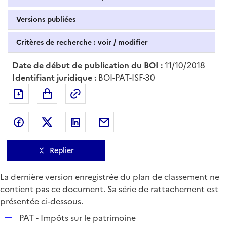
Versions publiées
Critères de recherche : voir / modifier
Date de début de publication du BOI :
11/10/2018
Identifiant juridique :
BOI-PAT-ISF-30
Exporter le document au format pdf
Permalien : adresse web de ce doc
Partager sur Facebook
Partager sur Twitter
Partager sur LinkedIn
Partager par messagerie
Replier
La dernière version enregistrée du plan de classement ne
contient pas ce document. Sa série de rattachement est
présentée ci-dessous.
R
PAT - Impôts sur le patrimoine