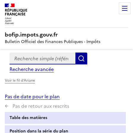
RÉPUBLIQUE
FRANÇAISE
bofip.impots.gouv.fr
Bulletin Officiel des Finances Publiques - Impôts
Recherche simple (références, mots clés, partie du titre
Formulaire
Rechercher
de
Recherche avancée
recherche
Voir le fil d'Ariane
Pas de date pour le plan
Pas de retour aux rescrits
Table des matières
Position dans la série du plan