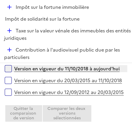
e
D
Impôt sur la fortune immobilière
p
é
l
Impôt de solidarité sur la fortune
p
i
l
e
D
Taxe sur la valeur vénale des immeubles des entités
i
r
é
juridiques
e
p
r
D
Contribution à l'audiovisuel public due par les
l
é
particuliers
i
p
e
Versions sur la période
Version en vigueur du 11/10/2018 à aujourd'hui
l
r
i
Version en vigueur du 20/03/2015 au 11/10/2018
e
r
Version en vigueur du 12/09/2012 au 20/03/2015
Quitter la
Comparer les deux
comparaison
versions
de version
sélectionnées