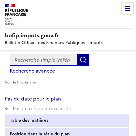
RÉPUBLIQUE
FRANÇAISE
bofip.impots.gouv.fr
Bulletin Officiel des Finances Publiques - Impôts
Recherche simple (références, mots clés, partie du titre
Formulaire
Rechercher
de
Recherche avancée
recherche
Voir le fil d'Ariane
Pas de date pour le plan
Pas de retour aux rescrits
Table des matières
Position dans la série du plan