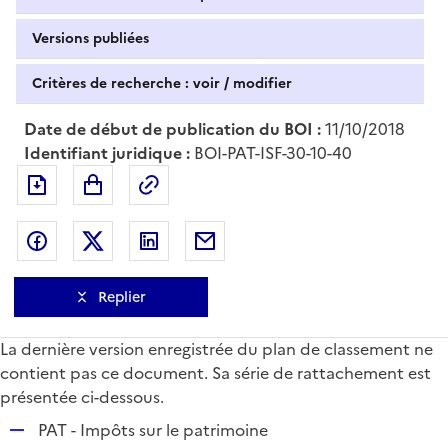
Versions publiées
Critères de recherche : voir / modifier
Date de début de publication du BOI :
11/10/2018
Identifiant juridique :
BOI-PAT-ISF-30-10-40
Exporter le document au format pdf
Permalien : adresse web de ce doc
Partager sur Facebook
Partager sur Twitter
Partager sur LinkedIn
Partager par messagerie
Replier
La dernière version enregistrée du plan de classement ne
contient pas ce document. Sa série de rattachement est
présentée ci-dessous.
R
PAT - Impôts sur le patrimoine