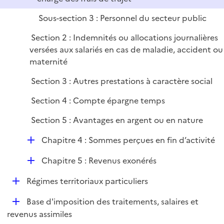
r
Sous-section 3 : Personnel du secteur public
Section 2 : Indemnités ou allocations journalières
versées aux salariés en cas de maladie, accident ou
maternité
Section 3 : Autres prestations à caractère social
Section 4 : Compte épargne temps
Section 5 : Avantages en argent ou en nature
D
Chapitre 4 : Sommes perçues en fin d’activité
é
D
Chapitre 5 : Revenus exonérés
p
é
l
D
Régimes territoriaux particuliers
p
i
é
l
e
D
Base d'imposition des traitements, salaires et
p
i
r
é
revenus assimiles
l
e