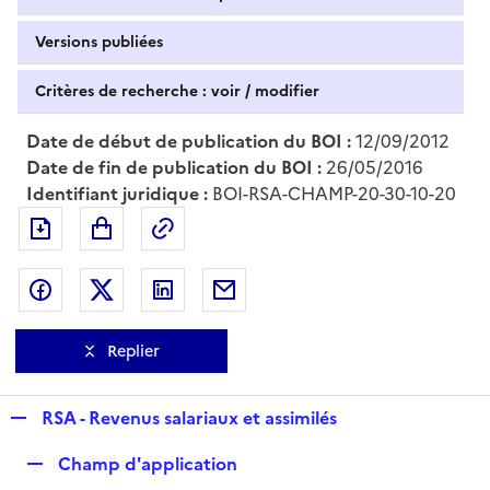
Versions publiées
Critères de recherche : voir / modifier
Date de début de publication du BOI :
12/09/2012
Date de fin de publication du BOI :
26/05/2016
Identifiant juridique :
BOI-RSA-CHAMP-20-30-10-20
Exporter le document au format pdf
Permalien : adresse web de ce doc
Partager sur Facebook
Partager sur Twitter
Partager sur LinkedIn
Partager par messagerie
Replier
R
RSA - Revenus salariaux et assimilés
e
R
Champ d'application
p
e