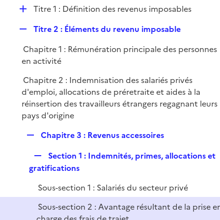
l
D
Titre 1 : Définition des revenus imposables
p
i
é
l
e
R
Titre 2 : Éléments du revenu imposable
p
i
r
e
l
e
Chapitre 1 : Rémunération principale des personnes
p
i
r
en activité
l
e
i
r
Chapitre 2 : Indemnisation des salariés privés
e
d'emploi, allocations de préretraite et aides à la
r
réinsertion des travailleurs étrangers regagnant leurs
pays d'origine
R
Chapitre 3 : Revenus accessoires
e
R
Section 1 : Indemnités, primes, allocations et
p
e
gratifications
l
p
i
Sous-section 1 : Salariés du secteur privé
l
e
i
r
Sous-section 2 : Avantage résultant de la prise e
e
charge des frais de trajet