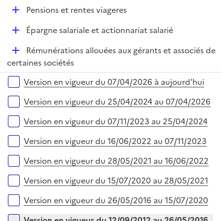
p
i
r
D
Pensions et rentes viageres
l
e
é
i
r
D
Épargne salariale et actionnariat salarié
p
e
é
l
r
D
Rémunérations allouées aux gérants et associés de
p
i
é
certaines sociétés
l
e
p
i
r
Versions sur la période
Version en vigueur du 07/04/2026 à aujourd'hui
l
e
i
r
Version en vigueur du 25/04/2024 au 07/04/2026
e
r
Version en vigueur du 07/11/2023 au 25/04/2024
Version en vigueur du 16/06/2022 au 07/11/2023
Version en vigueur du 28/05/2021 au 16/06/2022
Version en vigueur du 15/07/2020 au 28/05/2021
Version en vigueur du 26/05/2016 au 15/07/2020
Version en vigueur du 12/09/2012 au 26/05/2016