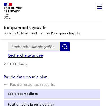
RÉPUBLIQUE
FRANÇAISE
bofip.impots.gouv.fr
Bulletin Officiel des Finances Publiques - Impôts
Recherche simple (références, mots clés, partie du titre
Formulaire
Rechercher
de
Recherche avancée
recherche
Voir le fil d'Ariane
Pas de date pour le plan
Pas de retour aux rescrits
Table des matières
Position dans la série du plan