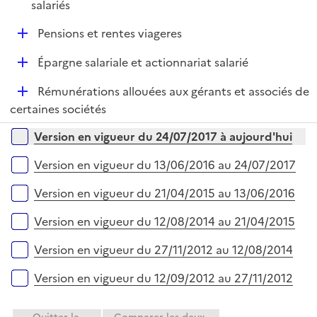
é
salariés
l
p
i
D
Pensions et rentes viageres
l
e
é
i
r
D
Épargne salariale et actionnariat salarié
p
e
é
l
r
D
Rémunérations allouées aux gérants et associés de
p
i
é
certaines sociétés
l
e
p
i
r
Versions sur la période
Version en vigueur du 24/07/2017 à aujourd'hui
l
e
i
r
Version en vigueur du 13/06/2016 au 24/07/2017
e
r
Version en vigueur du 21/04/2015 au 13/06/2016
Version en vigueur du 12/08/2014 au 21/04/2015
Version en vigueur du 27/11/2012 au 12/08/2014
Version en vigueur du 12/09/2012 au 27/11/2012