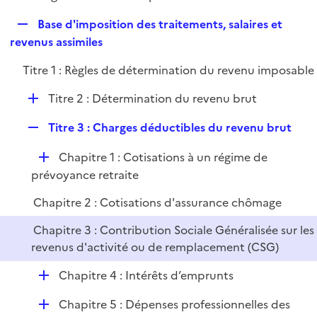
i
é
l
e
R
Base d'imposition des traitements, salaires et
p
i
r
e
revenus assimiles
l
e
p
i
r
Titre 1 : Règles de détermination du revenu imposable
l
e
i
r
D
Titre 2 : Détermination du revenu brut
e
é
r
R
Titre 3 : Charges déductibles du revenu brut
p
e
l
D
Chapitre 1 : Cotisations à un régime de
p
i
é
prévoyance retraite
l
e
p
i
r
Chapitre 2 : Cotisations d'assurance chômage
l
e
i
r
Chapitre 3 : Contribution Sociale Généralisée sur les
e
revenus d'activité ou de remplacement (CSG)
r
D
Chapitre 4 : Intérêts d’emprunts
é
D
Chapitre 5 : Dépenses professionnelles des
p