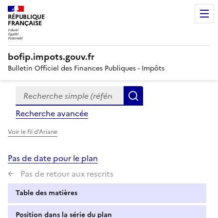
RÉPUBLIQUE
FRANÇAISE
bofip.impots.gouv.fr
Bulletin Officiel des Finances Publiques - Impôts
Recherche simple (références, mots clés, partie du titre
Formulaire
Rechercher
de
Recherche avancée
recherche
Voir le fil d'Ariane
Pas de date pour le plan
Pas de retour aux rescrits
Table des matières
Position dans la série du plan