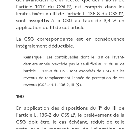
l'
article 1417 du CGI
, est compris dans les
limites fixées au III de l'
article L. 136-8 du CSS
,
sont assujettis à la CSG au taux de 3,8 % en
application du III de cet article.
La CSG correspondante est en conséquence
intégralement déductible.
Remarque :
Les contribuables dont le RFR de l'avant-
dernière année n'excède pas le seuil fixé au 1° du III de
l'article L. 136-8 du CSS sont exonérés de CSG sur les
revenus de remplacement l'année de perception de ces
revenus (
CSS, art. L. 136-2, III
).
190
En application des dispositions du 1° du III de
l'
article L. 136-2 du CSS
, le prélèvement de la
CSG doit être, le cas échéant, réduit de telle
sorte que le montant net de l'allocation de