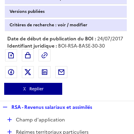
Versions publiées
Critères de recherche : voir / modifier
Date de début de publication du BOI :
24/07/2017
Identifiant juridique :
BOI-RSA-BASE-30-30
Exporter le document au format pdf
Permalien : adresse web de ce doc
Partager sur Facebook
Partager sur Twitter
Partager sur LinkedIn
Partager par messagerie
Replier
R
RSA - Revenus salariaux et assimilés
e
D
Champ d'application
p
é
l
D
Régimes territoriaux particuliers
p