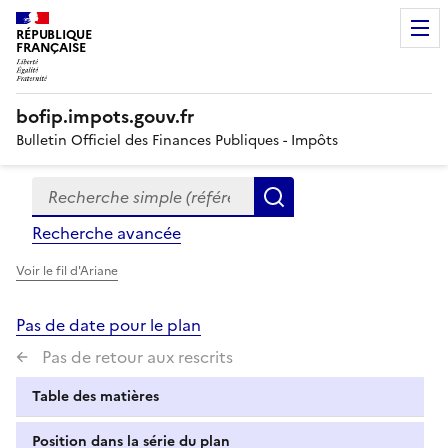
RÉPUBLIQUE
FRANÇAISE
bofip.impots.gouv.fr
Bulletin Officiel des Finances Publiques - Impôts
Recherche simple (références, mots clés, partie du titre
Formulaire
Rechercher
de
Recherche avancée
recherche
Voir le fil d'Ariane
Pas de date pour le plan
Pas de retour aux rescrits
Table des matières
Position dans la série du plan