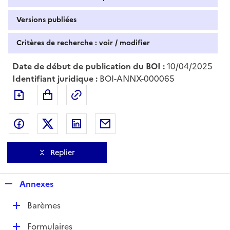
Versions publiées
Critères de recherche : voir / modifier
Date de début de publication du BOI :
10/04/2025
Identifiant juridique :
BOI-ANNX-000065
Exporter le document au format pdf
Permalien : adresse web de ce doc
Partager sur Facebook
Partager sur Twitter
Partager sur LinkedIn
Partager par messagerie
Replier
R
Annexes
e
D
Barèmes
p
é
l
D
Formulaires
p