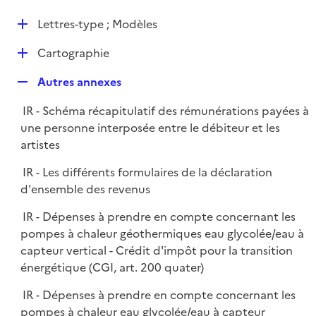
i
é
l
e
D
Lettres-type ; Modèles
p
i
r
é
l
e
D
Cartographie
p
i
r
é
l
e
R
Autres annexes
p
i
r
e
l
e
IR - Schéma récapitulatif des rémunérations payées à
p
i
r
une personne interposée entre le débiteur et les
l
e
artistes
i
r
e
IR - Les différents formulaires de la déclaration
r
d'ensemble des revenus
IR - Dépenses à prendre en compte concernant les
pompes à chaleur géothermiques eau glycolée/eau à
capteur vertical - Crédit d'impôt pour la transition
énergétique (CGI, art. 200 quater)
IR - Dépenses à prendre en compte concernant les
pompes à chaleur eau glycolée/eau à capteur