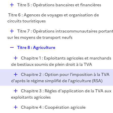
é
l
e
D
Titre 5 : Opérations bancaires et financières
p
i
r
é
l
e
Titre 6 : Agences de voyages et organisation de
p
i
r
circuits touristiques
l
e
i
r
D
Titre 7 : Opérations intracommunautaires portan
e
é
sur les moyens de transport neufs
r
p
R
Titre 8 : Agriculture
l
e
i
D
Chapitre 1 : Exploitants agricoles et marchands
p
e
é
de bestiaux soumis de plein droit à la TVA
l
r
p
i
D
Chapitre 2 : Option pour l'imposition à la TVA
l
e
é
d'après le régime simplifié de l'agriculture (RSA)
i
r
p
e
D
Chapitre 3 : Règles d'application de la TVA aux
l
r
é
exploitants agricoles
i
p
e
D
Chapitre 4 : Coopération agricole
l
r