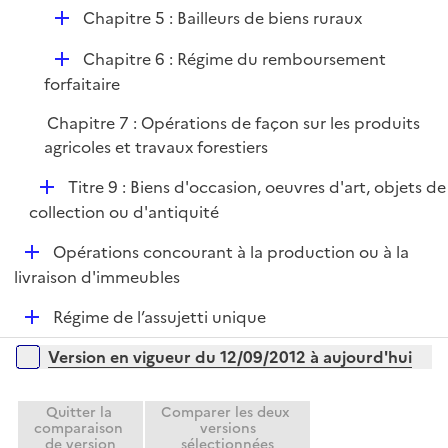
é
i
D
Chapitre 5 : Bailleurs de biens ruraux
p
e
é
l
r
D
Chapitre 6 : Régime du remboursement
p
i
é
forfaitaire
l
e
p
i
r
Chapitre 7 : Opérations de façon sur les produits
l
e
agricoles et travaux forestiers
i
r
e
D
Titre 9 : Biens d'occasion, oeuvres d'art, objets de
r
é
collection ou d'antiquité
p
D
Opérations concourant à la production ou à la
l
é
livraison d'immeubles
i
p
e
D
Régime de l’assujetti unique
l
r
é
i
Versions sur la période
Version en vigueur du 12/09/2012 à aujourd'hui
p
e
l
r
i
Quitter la
Comparer les deux
comparaison
versions
e
de version
sélectionnées