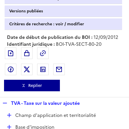
Versions publiées
Critères de recherche : voir / modifier
Date de début de publication du BOI :
12/09/2012
Identifiant juridique :
BOI-TVA-SECT-80-20
Exporter le document au format pdf
Permalien : adresse web de ce doc
Partager sur Facebook
Partager sur Twitter
Partager sur LinkedIn
Partager par messagerie
Replier
R
TVA - Taxe sur la valeur ajoutée
e
D
Champ d'application et territorialité
p
é
l
D
Base d'imposition
p