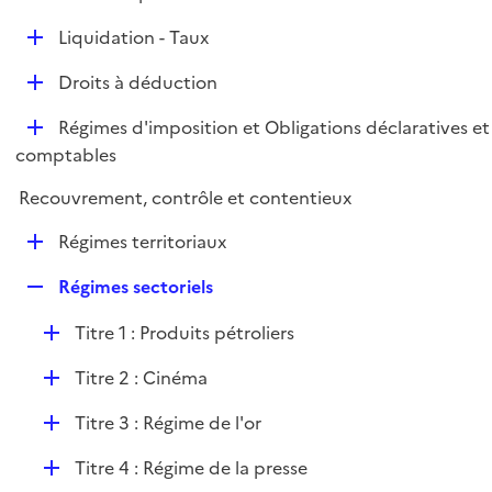
i
é
l
e
D
Liquidation - Taux
p
i
r
é
l
e
D
Droits à déduction
p
i
r
é
l
e
D
Régimes d'imposition et Obligations déclaratives et
p
i
r
é
comptables
l
e
p
i
r
Recouvrement, contrôle et contentieux
l
e
i
r
D
Régimes territoriaux
e
é
r
R
Régimes sectoriels
p
e
l
D
Titre 1 : Produits pétroliers
p
i
é
l
e
D
Titre 2 : Cinéma
p
i
r
é
l
e
D
Titre 3 : Régime de l'or
p
i
r
é
l
e
D
Titre 4 : Régime de la presse
p
i
r