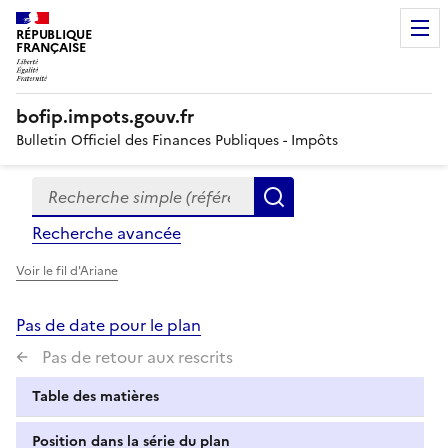
RÉPUBLIQUE
FRANÇAISE
bofip.impots.gouv.fr
Bulletin Officiel des Finances Publiques - Impôts
Recherche simple (références, mots clés, partie du titre
Formulaire
Rechercher
de
Recherche avancée
recherche
Voir le fil d'Ariane
Pas de date pour le plan
Pas de retour aux rescrits
Table des matières
Position dans la série du plan