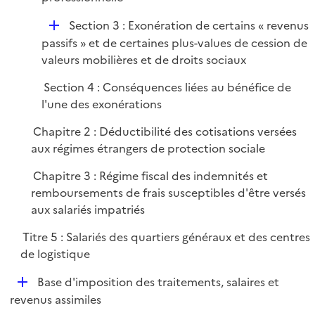
r
D
Section 3 : Exonération de certains « revenus
é
passifs » et de certaines plus-values de cession de
p
valeurs mobilières et de droits sociaux
l
Section 4 : Conséquences liées au bénéfice de
i
l'une des exonérations
e
r
Chapitre 2 : Déductibilité des cotisations versées
aux régimes étrangers de protection sociale
Chapitre 3 : Régime fiscal des indemnités et
remboursements de frais susceptibles d'être versés
aux salariés impatriés
Titre 5 : Salariés des quartiers généraux et des centres
de logistique
D
Base d'imposition des traitements, salaires et
é
revenus assimiles