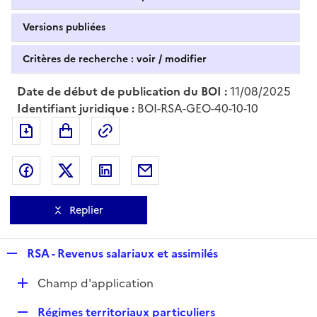
Versions publiées
Critères de recherche : voir / modifier
Date de début de publication du BOI :
11/08/2025
Identifiant juridique :
BOI-RSA-GEO-40-10-10
Exporter le document au format pdf
Permalien : adresse web de ce doc
Partager sur Facebook
Partager sur Twitter
Partager sur LinkedIn
Partager par messagerie
Replier
R
RSA - Revenus salariaux et assimilés
e
D
Champ d'application
p
é
l
R
Régimes territoriaux particuliers
p