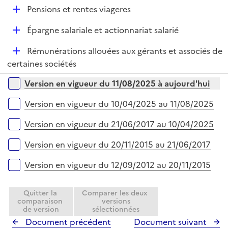
p
D
Pensions et rentes viageres
l
é
i
D
Épargne salariale et actionnariat salarié
p
e
é
l
r
D
Rémunérations allouées aux gérants et associés de
p
i
é
certaines sociétés
l
e
p
i
r
Versions sur la période
Version en vigueur du 11/08/2025 à aujourd'hui
l
e
i
r
Version en vigueur du 10/04/2025 au 11/08/2025
e
r
Version en vigueur du 21/06/2017 au 10/04/2025
Version en vigueur du 20/11/2015 au 21/06/2017
Version en vigueur du 12/09/2012 au 20/11/2015
Quitter la
Comparer les deux
comparaison
versions
de version
sélectionnées
Document précédent
Document suivant