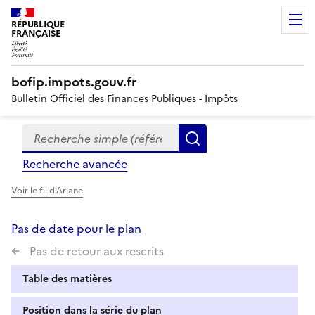
RÉPUBLIQUE
FRANÇAISE
bofip.impots.gouv.fr
Bulletin Officiel des Finances Publiques - Impôts
Recherche simple (références, mots clés, partie du titre
Formulaire
Rechercher
de
Recherche avancée
recherche
Voir le fil d'Ariane
Pas de date pour le plan
Pas de retour aux rescrits
Table des matières
Position dans la série du plan