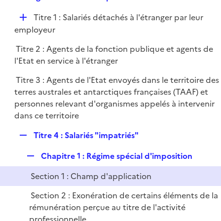
i
e
l
e
D
Titre 1 : Salariés détachés à l'étranger par leur
p
i
r
é
employeur
l
e
p
i
r
Titre 2 : Agents de la fonction publique et agents de
l
e
l'Etat en service à l'étranger
i
r
e
Titre 3 : Agents de l'Etat envoyés dans le territoire des
r
terres australes et antarctiques françaises (TAAF) et
personnes relevant d'organismes appelés à intervenir
dans ce territoire
R
Titre 4 : Salariés "impatriés"
e
R
Chapitre 1 : Régime spécial d'imposition
p
e
l
Section 1 : Champ d'application
p
i
l
e
Section 2 : Exonération de certains éléments de la
i
r
rémunération perçue au titre de l'activité
e
professionnelle