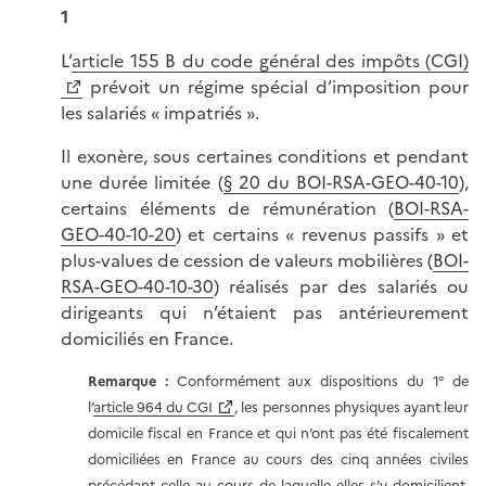
1
L’
article 155 B du code général des impôts (CGI)
prévoit un régime spécial d’imposition pour
les salariés « impatriés ».
Il exonère, sous certaines conditions et pendant
une durée limitée (
§ 20 du BOI-RSA-GEO-40-10
),
certains éléments de rémunération (
BOI-RSA-
GEO-40-10-20
) et certains « revenus passifs » et
plus-values de cession de valeurs mobilières (
BOI-
RSA-GEO-40-10-30
) réalisés par des salariés ou
dirigeants qui n’étaient pas antérieurement
domiciliés en France.
Remarque :
Conformément aux dispositions du 1° de
l’
article 964 du CGI
, les personnes physiques ayant leur
domicile fiscal en France et qui n’ont pas été fiscalement
domiciliées en France au cours des cinq années civiles
précédant celle au cours de laquelle elles s’y domicilient,