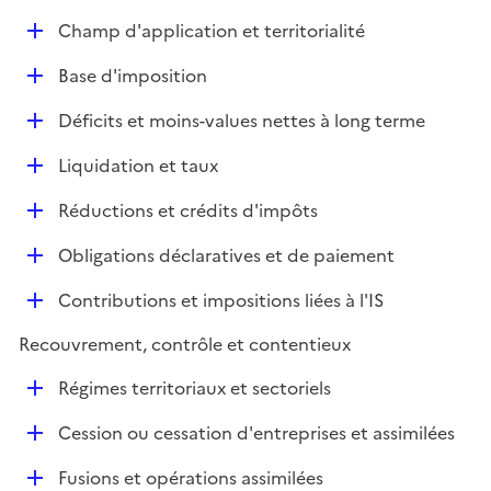
e
D
Champ d'application et territorialité
p
é
l
D
Base d'imposition
p
i
é
l
e
D
Déficits et moins-values nettes à long terme
p
i
r
é
l
e
D
Liquidation et taux
p
i
r
é
l
e
D
Réductions et crédits d'impôts
p
i
r
é
l
e
D
Obligations déclaratives et de paiement
p
i
r
é
l
e
D
Contributions et impositions liées à l'IS
p
i
r
é
l
e
Recouvrement, contrôle et contentieux
p
i
r
l
e
D
Régimes territoriaux et sectoriels
i
r
é
e
D
Cession ou cessation d'entreprises et assimilées
p
r
é
l
D
Fusions et opérations assimilées
p