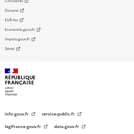
Circulaires
Douane
EUR-lex
Economie.gouv.fr
Impots.gouv.fr
Sénat
RÉPUBLIQUE
FRANÇAISE
info.gouv.fr
service-public.fr
legifrance.gouv.fr
data.gouv.fr