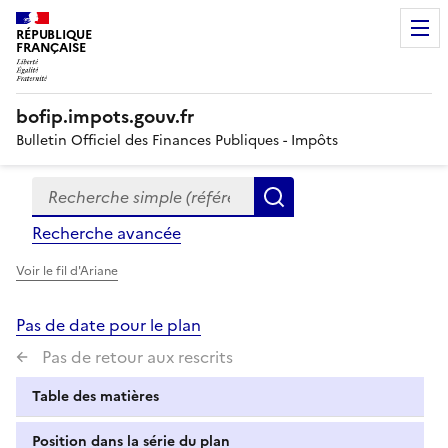
RÉPUBLIQUE
FRANÇAISE
bofip.impots.gouv.fr
Bulletin Officiel des Finances Publiques - Impôts
Recherche simple (références, mots clés, partie du titre
Formulaire
Rechercher
de
Recherche avancée
recherche
Voir le fil d'Ariane
Pas de date pour le plan
Pas de retour aux rescrits
Table des matières
Position dans la série du plan