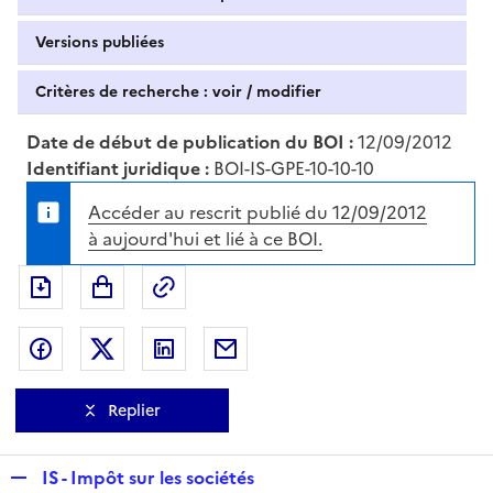
Versions publiées
Critères de recherche : voir / modifier
Date de début de publication du BOI :
12/09/2012
Identifiant juridique :
BOI-IS-GPE-10-10-10
Accéder au rescrit publié du 12/09/2012
à aujourd'hui et lié à ce BOI.
Exporter le document au format pdf
Permalien : adresse web de ce doc
Partager sur Facebook
Partager sur Twitter
Partager sur LinkedIn
Partager par messagerie
Replier
R
IS - Impôt sur les sociétés