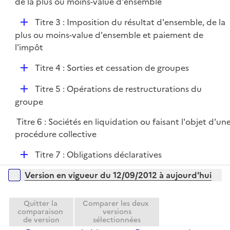
é
de la plus ou moins-value d'ensemble
r
p
D
Titre 3 : Imposition du résultat d'ensemble, de la
l
é
plus ou moins-value d'ensemble et paiement de
i
p
l'impôt
e
l
r
D
Titre 4 : Sorties et cessation de groupes
i
é
e
D
Titre 5 : Opérations de restructurations du
p
r
é
groupe
l
p
i
Titre 6 : Sociétés en liquidation ou faisant l'objet d'un
l
e
procédure collective
i
r
e
D
Titre 7 : Obligations déclaratives
r
é
Versions sur la période
Version en vigueur du 12/09/2012 à aujourd'hui
p
l
i
Quitter la
Comparer les deux
comparaison
versions
e
de version
sélectionnées
r