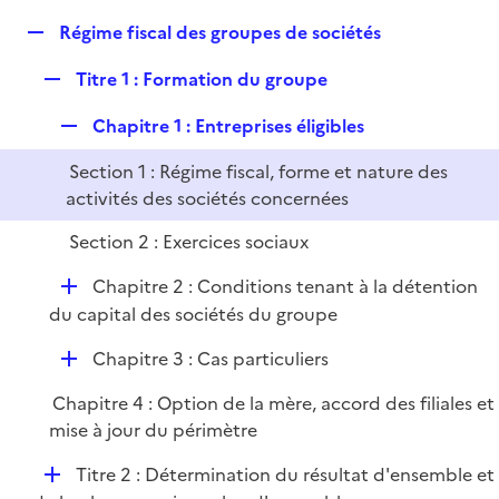
i
é
l
e
R
Régime fiscal des groupes de sociétés
p
i
r
e
l
e
R
Titre 1 : Formation du groupe
p
i
r
e
l
e
R
Chapitre 1 : Entreprises éligibles
p
i
r
e
l
e
Section 1 : Régime fiscal, forme et nature des
p
i
r
activités des sociétés concernées
l
e
i
r
Section 2 : Exercices sociaux
e
r
D
Chapitre 2 : Conditions tenant à la détention
é
du capital des sociétés du groupe
p
D
Chapitre 3 : Cas particuliers
l
é
i
Chapitre 4 : Option de la mère, accord des filiales et
p
e
mise à jour du périmètre
l
r
i
D
Titre 2 : Détermination du résultat d'ensemble et
e