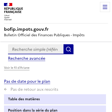
RÉPUBLIQUE
FRANÇAISE
bofip.impots.gouv.fr
Bulletin Officiel des Finances Publiques - Impôts
Recherche simple (références, mots clés, partie du titre
Formulaire
Rechercher
de
Recherche avancée
recherche
Voir le fil d'Ariane
Pas de date pour le plan
Pas de retour aux rescrits
Table des matières
Position dans la série du plan