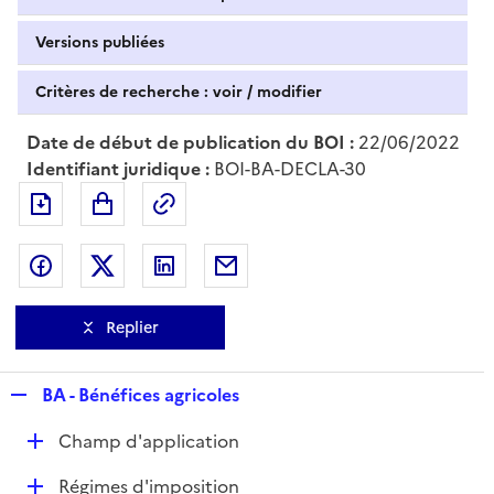
Versions publiées
Critères de recherche : voir / modifier
Date de début de publication du BOI :
22/06/2022
Identifiant juridique :
BOI-BA-DECLA-30
Exporter le document au format pdf
Permalien : adresse web de ce doc
Partager sur Facebook
Partager sur Twitter
Partager sur LinkedIn
Partager par messagerie
Replier
R
BA - Bénéfices agricoles
e
D
Champ d'application
p
é
l
D
Régimes d'imposition
p