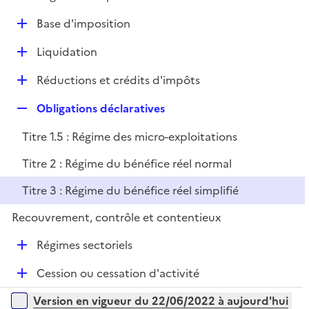
i
é
l
e
D
Base d'imposition
p
i
r
é
l
e
D
Liquidation
p
i
r
é
l
e
D
Réductions et crédits d'impôts
p
i
r
é
l
e
R
Obligations déclaratives
p
i
r
e
l
e
Titre 1.5 : Régime des micro-exploitations
p
i
r
l
e
Titre 2 : Régime du bénéfice réel normal
i
r
Titre 3 : Régime du bénéfice réel simplifié
e
r
Recouvrement, contrôle et contentieux
D
Régimes sectoriels
é
D
Cession ou cessation d'activité
p
é
l
Versions sur la période
Version en vigueur du 22/06/2022 à aujourd'hui
p