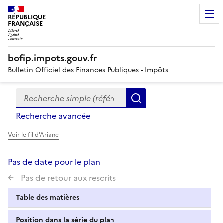
RÉPUBLIQUE
FRANÇAISE
bofip.impots.gouv.fr
Bulletin Officiel des Finances Publiques - Impôts
Recherche simple (références, mots clés, partie du titre
Formulaire
Rechercher
de
Recherche avancée
recherche
Voir le fil d'Ariane
Pas de date pour le plan
Pas de retour aux rescrits
Table des matières
Position dans la série du plan