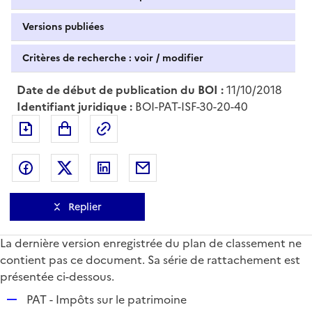
Versions publiées
Critères de recherche : voir / modifier
Date de début de publication du BOI :
11/10/2018
Identifiant juridique :
BOI-PAT-ISF-30-20-40
Exporter le document au format pdf
Permalien : adresse web de ce doc
Partager sur Facebook
Partager sur Twitter
Partager sur LinkedIn
Partager par messagerie
Replier
La dernière version enregistrée du plan de classement ne
contient pas ce document. Sa série de rattachement est
présentée ci-dessous.
R
PAT - Impôts sur le patrimoine