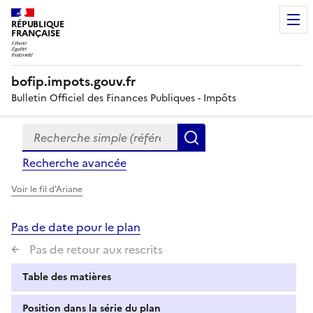
RÉPUBLIQUE
FRANÇAISE
bofip.impots.gouv.fr
Bulletin Officiel des Finances Publiques - Impôts
Recherche simple (références, mots clés, partie du titre
Formulaire
Rechercher
de
Recherche avancée
recherche
Voir le fil d'Ariane
Pas de date pour le plan
Pas de retour aux rescrits
Table des matières
Position dans la série du plan