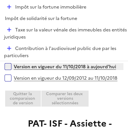
e
D
Impôt sur la fortune immobilière
p
é
l
Impôt de solidarité sur la fortune
p
i
l
e
D
Taxe sur la valeur vénale des immeubles des entités
i
r
é
juridiques
e
p
r
D
Contribution à l'audiovisuel public due par les
l
é
particuliers
i
p
e
Versions sur la période
Version en vigueur du 11/10/2018 à aujourd'hui
l
r
i
Version en vigueur du 12/09/2012 au 11/10/2018
e
r
Quitter la
Comparer les deux
comparaison
versions
de version
sélectionnées
PAT- ISF - Assiette -