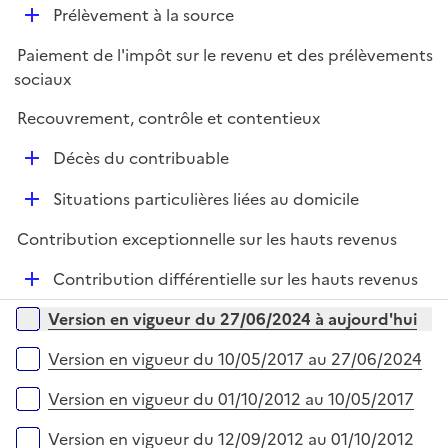
r
D
Prélèvement à la source
p
é
l
Paiement de l'impôt sur le revenu et des prélèvements
p
i
sociaux
l
e
i
r
Recouvrement, contrôle et contentieux
e
D
r
Décès du contribuable
é
D
Situations particulières liées au domicile
p
é
l
Contribution exceptionnelle sur les hauts revenus
p
i
l
e
D
Contribution différentielle sur les hauts revenus
i
r
é
Versions sur la période
e
Version en vigueur du 27/06/2024 à aujourd'hui
p
r
l
Version en vigueur du 10/05/2017 au 27/06/2024
i
e
Version en vigueur du 01/10/2012 au 10/05/2017
r
Version en vigueur du 12/09/2012 au 01/10/2012