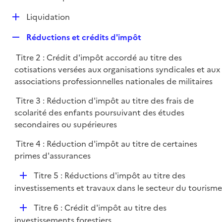
i
é
l
e
D
Liquidation
p
i
r
é
l
e
R
Réductions et crédits d'impôt
p
i
r
e
l
e
Titre 2 : Crédit d'impôt accordé au titre des
p
i
r
cotisations versées aux organisations syndicales et aux
l
e
associations professionnelles nationales de militaires
i
r
e
Titre 3 : Réduction d'impôt au titre des frais de
r
scolarité des enfants poursuivant des études
secondaires ou supérieures
Titre 4 : Réduction d'impôt au titre de certaines
primes d'assurances
D
Titre 5 : Réductions d'impôt au titre des
é
investissements et travaux dans le secteur du tourisme
p
D
Titre 6 : Crédit d'impôt au titre des
l
é
investissements forestiers