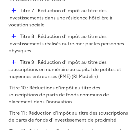
i
p
e
D
Titre 7 : Réduction d'impôt au titre des
l
r
é
investissements dans une résidence hôtelière à
i
p
vocation sociale
e
l
r
D
Titre 8 : Réduction d'impôt au titre des
i
é
investissements réalisés outre-mer par les personnes
e
p
physiques
r
l
D
Titre 9 : Réduction d'impôt au titre des
i
é
souscriptions en numéraire au capital de petites et
e
p
moyennes entreprises (PME) (RI Madelin)
r
l
Titre 10 : Réductions d'impôt au titre des
i
souscriptions de parts de fonds communs de
e
placement dans l'innovation
r
Titre 11 : Réduction d'impôt au titre des souscriptions
de parts de fonds d'investissement de proximité