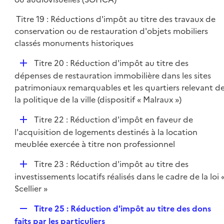
e
l
r
Titre 19 : Réductions d'impôt au titre des travaux de
i
conservation ou de restauration d'objets mobiliers
e
classés monuments historiques
r
D
Titre 20 : Réduction d'impôt au titre des
é
dépenses de restauration immobilière dans les sites
p
patrimoniaux remarquables et les quartiers relevant d
l
la politique de la ville (dispositif « Malraux »)
i
D
Titre 22 : Réduction d'impôt en faveur de
e
é
l'acquisition de logements destinés à la location
r
p
meublée exercée à titre non professionnel
l
D
Titre 23 : Réduction d'impôt au titre des
i
é
investissements locatifs réalisés dans le cadre de la loi 
e
p
Scellier »
r
l
R
Titre 25 : Réduction d'impôt au titre des dons
i
e
faits par les particuliers
e