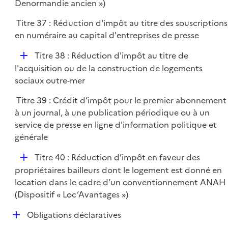
p
Denormandie ancien »)
r
l
Titre 37 : Réduction d'impôt au titre des souscriptions
i
en numéraire au capital d'entreprises de presse
e
r
D
Titre 38 : Réduction d'impôt au titre de
é
l'acquisition ou de la construction de logements
p
sociaux outre-mer
l
Titre 39 : Crédit d’impôt pour le premier abonnement
i
à un journal, à une publication périodique ou à un
e
service de presse en ligne d'information politique et
r
générale
D
Titre 40 : Réduction d’impôt en faveur des
é
propriétaires bailleurs dont le logement est donné en
p
location dans le cadre d’un conventionnement ANAH
l
(Dispositif « Loc’Avantages »)
i
D
Obligations déclaratives
e
é