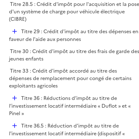
Titre 28.5 : Crédit d'impôt pour l'acquisition et la pos
l
d'un système de charge pour véhicule électrique
i
(CIBRE)
e
r
D
Titre 29 : Crédit d'impôt au titre des dépenses en
é
faveur de l'aide aux personnes
p
Titre 30 : Crédit d'impôt au titre des frais de garde de
l
jeunes enfants
i
e
Titre 33 : Crédit d'impôt accordé au titre des
r
dépenses de remplacement pour congé de certains
exploitants agricoles
D
Titre 36 : Réductions d’impôt au titre de
é
l’investissement locatif intermédiaire « Duflot » et «
p
Pinel »
l
D
Titre 36.5 : Réduction d'impôt au titre de
i
é
l'investissement locatif intermédiaire (dispositif «
e