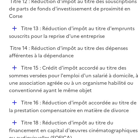
Titre 12 : Réduction d'impôt au titre des souscriptions
de parts de fonds d'investissement de proximité en
Corse
D
Titre 13 : Réduction d'impôt au titre d'emprunts
é
souscrits pour la reprise d'une entreprise
p
Titre 14 : Réduction d'impôt au titre des dépenses
l
afférentes à la dépendance
i
e
D
Titre 15 : Crédit d'impôt accordé au titre des
r
é
sommes versées pour l'emploi d'un salarié à domicile, 
p
une association agréée ou à un organisme habilité ou
l
conventionné ayant le même objet
i
D
Titre 16 : Réduction d'impôt accordée au titre de
e
é
la prestation compensatoire en matière de divorce
r
p
D
Titre 18 : Réduction d'impôt au titre du
l
é
financement en capital d'œuvres cinématographiques
i
p
ou audiovisuelles (SOFICA)