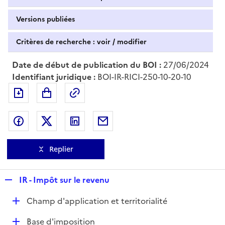
Versions publiées
Critères de recherche : voir / modifier
Date de début de publication du BOI :
27/06/2024
Identifiant juridique :
BOI-IR-RICI-250-10-20-10
Exporter le document au format pdf
Permalien : adresse web de ce doc
Partager sur Facebook
Partager sur Twitter
Partager sur LinkedIn
Partager par messagerie
Replier
R
IR - Impôt sur le revenu
e
D
Champ d'application et territorialité
p
é
l
D
Base d'imposition
p