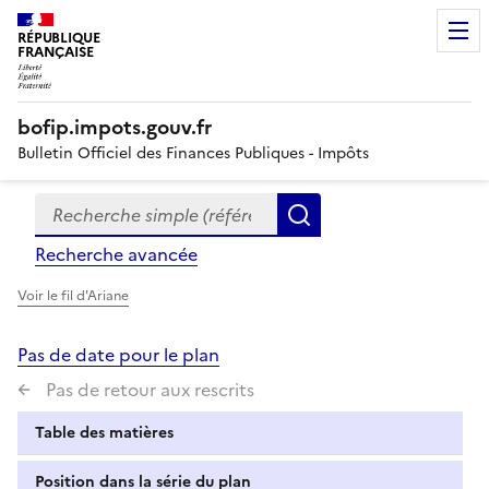
RÉPUBLIQUE
FRANÇAISE
bofip.impots.gouv.fr
Bulletin Officiel des Finances Publiques - Impôts
Recherche simple (références, mots clés, partie du titre
Formulaire
Rechercher
de
Recherche avancée
recherche
Voir le fil d'Ariane
Pas de date pour le plan
Pas de retour aux rescrits
Table des matières
Position dans la série du plan