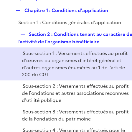
p
r
R
Chapitre 1 : Conditions d'application
l
e
i
Section 1 : Conditions générales d'application
p
e
l
r
R
Section 2 : Conditions tenant au caractère d
i
e
l'activité de l'organisme bénéficiaire
e
p
r
Sous-section 1 : Versements effectués au profit
l
d'œuvres ou organismes d'intérêt général et
i
d'autres organismes énumérés au 1 de l'article
e
200 du CGI
r
Sous-section 2 : Versements effectués au profit
de Fondations et autres associations reconnues
d'utilité publique
Sous-section 3 : Versements effectués au profit
de la Fondation du patrimoine
Sous-section 4 : Versements effectués pour le