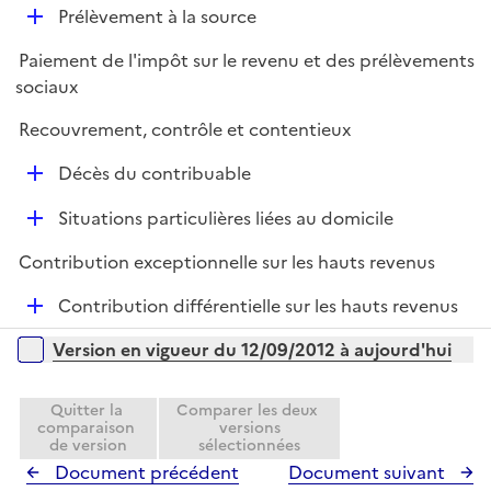
r
D
Prélèvement à la source
p
é
l
Paiement de l'impôt sur le revenu et des prélèvements
p
i
sociaux
l
e
i
r
Recouvrement, contrôle et contentieux
e
D
r
Décès du contribuable
é
D
Situations particulières liées au domicile
p
é
l
Contribution exceptionnelle sur les hauts revenus
p
i
l
e
D
Contribution différentielle sur les hauts revenus
i
r
é
Versions sur la période
e
Version en vigueur du 12/09/2012 à aujourd'hui
p
r
l
i
Quitter la
Comparer les deux
comparaison
versions
e
de version
sélectionnées
r
Document précédent
Document suivant