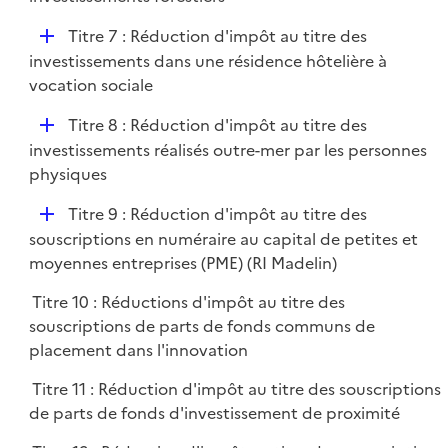
i
p
e
D
Titre 7 : Réduction d'impôt au titre des
l
r
é
investissements dans une résidence hôtelière à
i
p
vocation sociale
e
l
r
D
Titre 8 : Réduction d'impôt au titre des
i
é
investissements réalisés outre-mer par les personnes
e
p
physiques
r
l
D
Titre 9 : Réduction d'impôt au titre des
i
é
souscriptions en numéraire au capital de petites et
e
p
moyennes entreprises (PME) (RI Madelin)
r
l
Titre 10 : Réductions d'impôt au titre des
i
souscriptions de parts de fonds communs de
e
placement dans l'innovation
r
Titre 11 : Réduction d'impôt au titre des souscriptions
de parts de fonds d'investissement de proximité