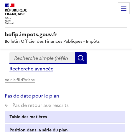
RÉPUBLIQUE
FRANÇAISE
bofip.impots.gouv.fr
Bulletin Officiel des Finances Publiques - Impôts
Recherche simple (références, mots clés, partie du titre
Formulaire
Rechercher
de
Recherche avancée
recherche
Voir le fil d'Ariane
Pas de date pour le plan
Pas de retour aux rescrits
Table des matières
Position dans la série du plan