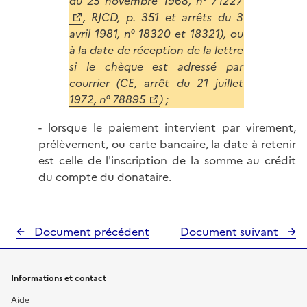
du 25 novembre 1968, n° 71227
, RJCD, p. 351 et arrêts du 3
avril 1981, n° 18320 et 18321), ou
à la date de réception de la lettre
si le chèque est adressé par
courrier (
CE, arrêt du 21 juillet
1972, n° 78895
) ;
- lorsque le paiement intervient par virement,
prélèvement, ou carte bancaire, la date à retenir
est celle de l'inscription de la somme au crédit
du compte du donataire.
Document précédent
Document suivant
Informations et contact
Aide