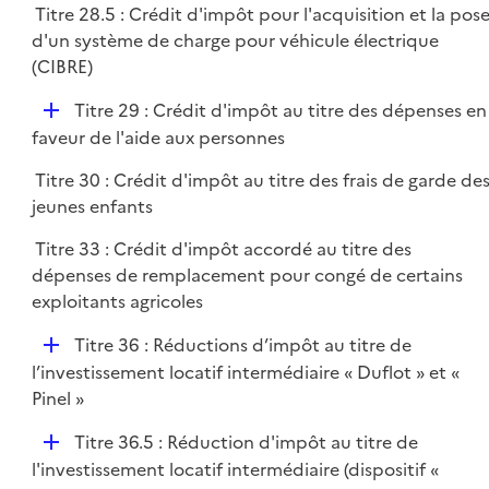
Titre 28.5 : Crédit d'impôt pour l'acquisition et la pos
l
d'un système de charge pour véhicule électrique
i
(CIBRE)
e
r
D
Titre 29 : Crédit d'impôt au titre des dépenses en
é
faveur de l'aide aux personnes
p
Titre 30 : Crédit d'impôt au titre des frais de garde de
l
jeunes enfants
i
e
Titre 33 : Crédit d'impôt accordé au titre des
r
dépenses de remplacement pour congé de certains
exploitants agricoles
D
Titre 36 : Réductions d’impôt au titre de
é
l’investissement locatif intermédiaire « Duflot » et «
p
Pinel »
l
D
Titre 36.5 : Réduction d'impôt au titre de
i
é
l'investissement locatif intermédiaire (dispositif «
e