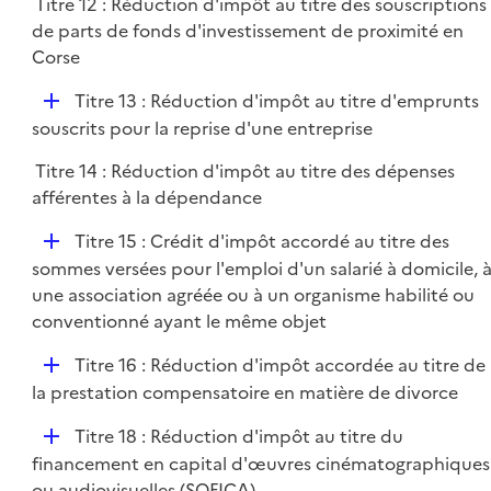
Titre 12 : Réduction d'impôt au titre des souscriptions
de parts de fonds d'investissement de proximité en
Corse
D
Titre 13 : Réduction d'impôt au titre d'emprunts
é
souscrits pour la reprise d'une entreprise
p
Titre 14 : Réduction d'impôt au titre des dépenses
l
afférentes à la dépendance
i
e
D
Titre 15 : Crédit d'impôt accordé au titre des
r
é
sommes versées pour l'emploi d'un salarié à domicile, 
p
une association agréée ou à un organisme habilité ou
l
conventionné ayant le même objet
i
D
Titre 16 : Réduction d'impôt accordée au titre de
e
é
la prestation compensatoire en matière de divorce
r
p
D
Titre 18 : Réduction d'impôt au titre du
l
é
financement en capital d'œuvres cinématographiques
i
p
ou audiovisuelles (SOFICA)