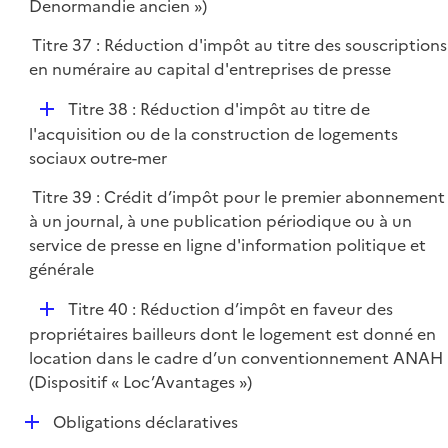
p
Denormandie ancien »)
r
l
Titre 37 : Réduction d'impôt au titre des souscriptions
i
en numéraire au capital d'entreprises de presse
e
r
D
Titre 38 : Réduction d'impôt au titre de
é
l'acquisition ou de la construction de logements
p
sociaux outre-mer
l
Titre 39 : Crédit d’impôt pour le premier abonnement
i
à un journal, à une publication périodique ou à un
e
service de presse en ligne d'information politique et
r
générale
D
Titre 40 : Réduction d’impôt en faveur des
é
propriétaires bailleurs dont le logement est donné en
p
location dans le cadre d’un conventionnement ANAH
l
(Dispositif « Loc’Avantages »)
i
D
Obligations déclaratives
e
é