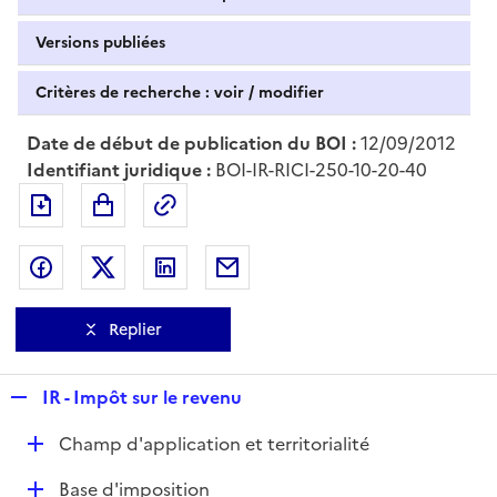
Versions publiées
Critères de recherche : voir / modifier
Date de début de publication du BOI :
12/09/2012
Identifiant juridique :
BOI-IR-RICI-250-10-20-40
Exporter le document au format pdf
Permalien : adresse web de ce doc
Partager sur Facebook
Partager sur Twitter
Partager sur LinkedIn
Partager par messagerie
Replier
R
IR - Impôt sur le revenu
e
D
Champ d'application et territorialité
p
é
l
D
Base d'imposition
p