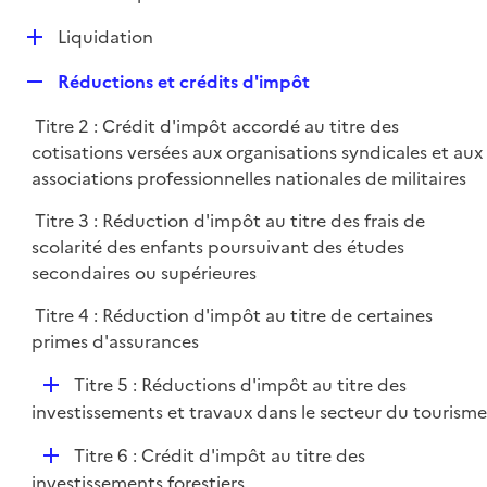
i
é
l
e
D
Liquidation
p
i
r
é
l
e
R
Réductions et crédits d'impôt
p
i
r
e
l
e
Titre 2 : Crédit d'impôt accordé au titre des
p
i
r
cotisations versées aux organisations syndicales et aux
l
e
associations professionnelles nationales de militaires
i
r
e
Titre 3 : Réduction d'impôt au titre des frais de
r
scolarité des enfants poursuivant des études
secondaires ou supérieures
Titre 4 : Réduction d'impôt au titre de certaines
primes d'assurances
D
Titre 5 : Réductions d'impôt au titre des
é
investissements et travaux dans le secteur du tourisme
p
D
Titre 6 : Crédit d'impôt au titre des
l
é
investissements forestiers