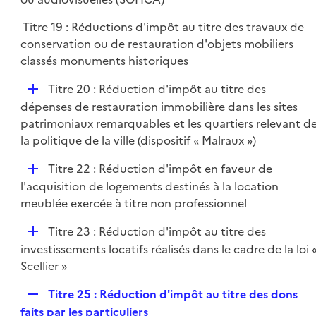
e
l
r
Titre 19 : Réductions d'impôt au titre des travaux de
i
conservation ou de restauration d'objets mobiliers
e
classés monuments historiques
r
D
Titre 20 : Réduction d'impôt au titre des
é
dépenses de restauration immobilière dans les sites
p
patrimoniaux remarquables et les quartiers relevant d
l
la politique de la ville (dispositif « Malraux »)
i
D
Titre 22 : Réduction d'impôt en faveur de
e
é
l'acquisition de logements destinés à la location
r
p
meublée exercée à titre non professionnel
l
D
Titre 23 : Réduction d'impôt au titre des
i
é
investissements locatifs réalisés dans le cadre de la loi 
e
p
Scellier »
r
l
R
Titre 25 : Réduction d'impôt au titre des dons
i
e
faits par les particuliers
e