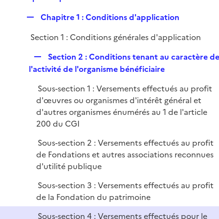
p
r
R
Chapitre 1 : Conditions d'application
l
e
i
Section 1 : Conditions générales d'application
p
e
l
r
R
Section 2 : Conditions tenant au caractère d
i
e
l'activité de l'organisme bénéficiaire
e
p
r
Sous-section 1 : Versements effectués au profit
l
d'œuvres ou organismes d'intérêt général et
i
d'autres organismes énumérés au 1 de l'article
e
200 du CGI
r
Sous-section 2 : Versements effectués au profit
de Fondations et autres associations reconnues
d'utilité publique
Sous-section 3 : Versements effectués au profit
de la Fondation du patrimoine
Sous-section 4 : Versements effectués pour le