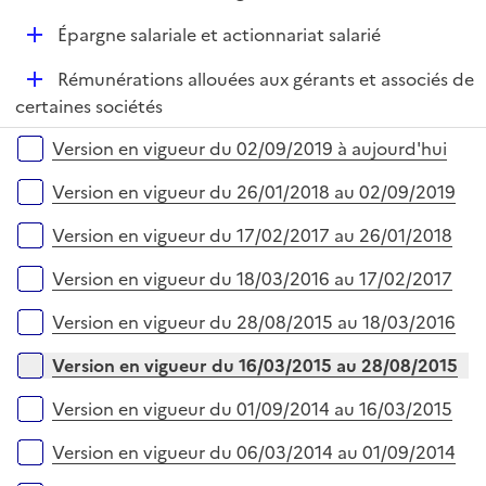
e
é
i
r
D
Épargne salariale et actionnariat salarié
p
e
é
l
r
D
Rémunérations allouées aux gérants et associés de
p
i
é
certaines sociétés
l
e
p
i
r
Versions sur la période
Version en vigueur du 02/09/2019 à aujourd'hui
l
e
i
r
Version en vigueur du 26/01/2018 au 02/09/2019
e
r
Version en vigueur du 17/02/2017 au 26/01/2018
Version en vigueur du 18/03/2016 au 17/02/2017
Version en vigueur du 28/08/2015 au 18/03/2016
Version en vigueur du 16/03/2015 au 28/08/2015
Version en vigueur du 01/09/2014 au 16/03/2015
Version en vigueur du 06/03/2014 au 01/09/2014