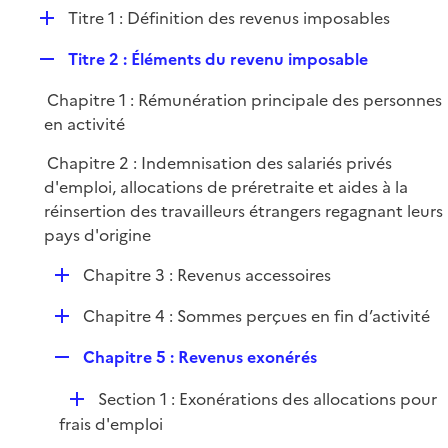
l
D
Titre 1 : Définition des revenus imposables
p
i
é
l
e
R
Titre 2 : Éléments du revenu imposable
p
i
r
e
l
e
Chapitre 1 : Rémunération principale des personnes
p
i
r
en activité
l
e
i
r
Chapitre 2 : Indemnisation des salariés privés
e
d'emploi, allocations de préretraite et aides à la
r
réinsertion des travailleurs étrangers regagnant leurs
pays d'origine
D
Chapitre 3 : Revenus accessoires
é
D
Chapitre 4 : Sommes perçues en fin d’activité
p
é
l
R
Chapitre 5 : Revenus exonérés
p
i
e
l
e
D
Section 1 : Exonérations des allocations pour
p
i
r
é
frais d'emploi
l
e
p