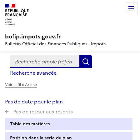
RÉPUBLIQUE
FRANÇAISE
bofip.impots.gouv.fr
Bulletin Officiel des Finances Publiques - Impôts
Recherche simple (références, mots clés, partie du titre
Formulaire
Rechercher
de
Recherche avancée
recherche
Voir le fil d'Ariane
Pas de date pour le plan
Pas de retour aux rescrits
Table des matières
Position dans la série du plan