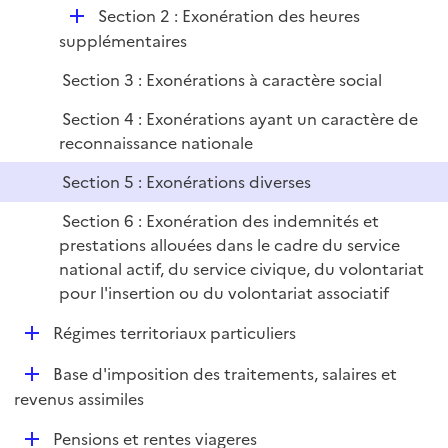
i
r
D
Section 2 : Exonération des heures
l
e
é
supplémentaires
i
r
p
e
Section 3 : Exonérations à caractère social
l
r
i
Section 4 : Exonérations ayant un caractère de
e
reconnaissance nationale
r
Section 5 : Exonérations diverses
Section 6 : Exonération des indemnités et
prestations allouées dans le cadre du service
national actif, du service civique, du volontariat
pour l'insertion ou du volontariat associatif
D
Régimes territoriaux particuliers
é
D
Base d'imposition des traitements, salaires et
p
é
revenus assimiles
l
p
i
D
Pensions et rentes viageres
l