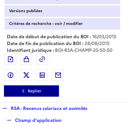
Versions publiées
Critères de recherche : voir / modifier
Date de début de publication du BOI :
16/03/2015
Date de fin de publication du BOI :
28/08/2015
Identifiant juridique :
BOI-RSA-CHAMP-20-50-50
Exporter le document au format pdf
Permalien : adresse web de ce doc
Partager sur Facebook
Partager sur Twitter
Partager sur LinkedIn
Partager par messagerie
Replier
R
RSA - Revenus salariaux et assimilés
e
R
Champ d'application
p
e