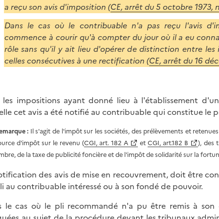
a reçu son avis d'imposition (
CE, arrêt du 5 octobre 1973, 
Dans le cas où le contribuable n'a pas reçu l'avis d'i
commence à courir qu'à compter du jour où il a eu conn
rôle sans qu'il y ait lieu d'opérer de distinction entre l
celles consécutives à une rectification (
CE, arrêt du 16 dé
 les impositions ayant donné lieu à l'établissement d'u
elle cet avis a été notifié au contribuable qui constitue le
emarque :
Il s'agit de l'impôt sur les sociétés, des prélèvements et retenue
ource d'impôt sur le revenu (
CGI, art. 182 A
et
CGI, art.182 B
), des 
mbre, de la taxe de publicité foncière et de l'impôt de solidarité sur la fortun
otification des avis de mise en recouvrement, doit être con
li au contribuable intéressé ou à son fondé de pouvoir.
 le cas où le pli recommandé n'a pu être remis à son des
quées au sujet de la procédure devant les tribunaux admini