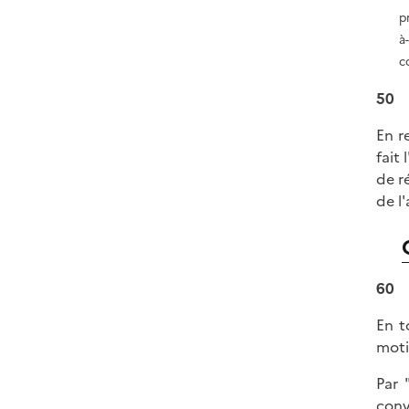
p
à
c
50
En r
fait
de r
de l
60
En t
moti
Par 
conv