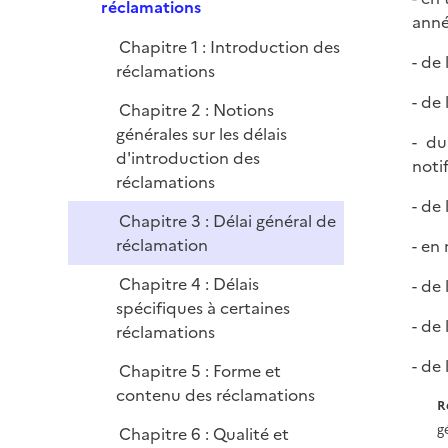
p
réclamations
r
anné
l
Chapitre 1 : Introduction des
i
- de
réclamations
e
r
- de
Chapitre 2 : Notions
générales sur les délais
- du
d'introduction des
noti
réclamations
- de
Chapitre 3 : Délai général de
réclamation
- en
Chapitre 4 : Délais
- de
spécifiques à certaines
- de
réclamations
- de
Chapitre 5 : Forme et
contenu des réclamations
R
g
Chapitre 6 : Qualité et