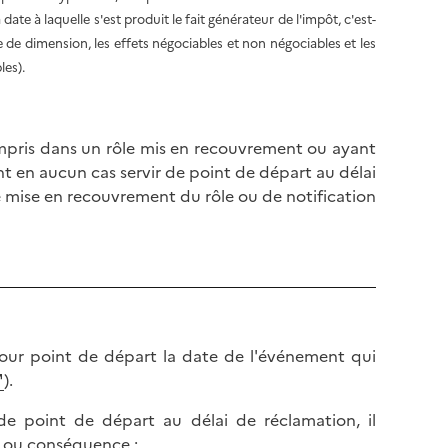
l
p
date à laquelle s'est produit le fait générateur de l'impôt, c'est-
a
a
e de dimension, les effets négociables et non négociables et les
p
g
les).
a
e
g
e
ompris dans un rôle mis en recouvrement ou ayant
nt en aucun cas servir de point de départ au délai
e mise en recouvrement du rôle ou de notification
 pour point de départ la date de l'événement qui
).
e point de départ au délai de réclamation, il
t ou conséquence :