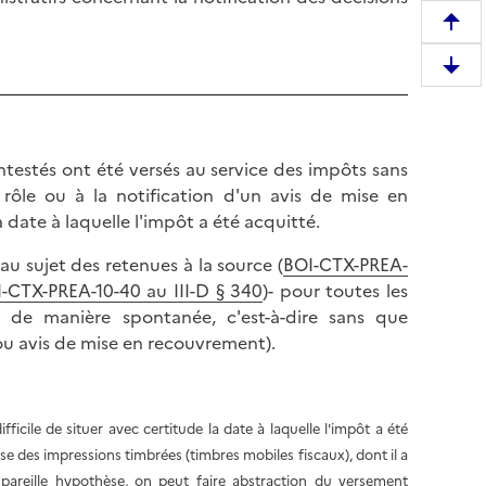
R
e
D
m
e
o
s
n
c
t
ontestés ont été versés au service des impôts sans
e
e
n rôle ou à la notification d'un avis de mise en
n
r
 date à laquelle l'impôt a été acquitté.
d
e
r
s au sujet des retenues à la source (
BOI-CTX-PREA-
n
e
-CTX-PREA-10-40 au III-D § 340
)- pour toutes les
h
e
 de manière spontanée, c'est-à-dire sans que
a
n
 ou avis de mise en recouvrement).
u
b
t
a
d
s
e
fficile de situer avec certitude la date à laquelle l'impôt a été
d
l
ilise des impressions timbrées (timbres mobiles fiscaux), dont il a
e
a
 pareille hypothèse, on peut faire abstraction du versement