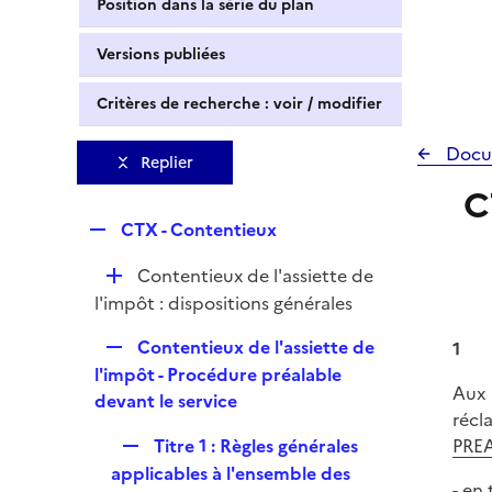
Position dans la série du plan
Versions publiées
Critères de recherche : voir / modifier
Docu
Replier
C
R
CTX - Contentieux
e
D
Contentieux de l'assiette de
p
é
l'impôt : dispositions générales
l
p
i
R
Contentieux de l'assiette de
1
l
e
e
l'impôt - Procédure préalable
i
r
Aux 
p
devant le service
e
récl
l
r
R
Titre 1 : Règles générales
PRE
i
e
applicables à l'ensemble des
e
- en