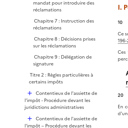
mandat pour introduire des
I. 
réclamations
Chapitre 7 : Instruction des
10
réclamations
Ce s
Chapitre 8 : Décisions prises
196-
sur les réclamations
Ces 
Chapitre 9 : Délégation de
perc
signature
Titre 2 : Règles particulières à
certains impôts
D
Contentieux de l'assiette de
20
é
l'impôt - Procédure devant les
p
En c
juridictions administratives
l
d'un
D
Contentieux de l'assiette de
i
é
l'impôt – Procédure devant les
e