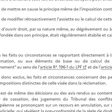
it de mettre en cause le principe même de l'imposition cont
it de modifier rétroactivement l'assiette ou le calcul de cett
it d'ouvrir droit, par sa nature même, au dégrèvement ou à 
 fondée dans son principe, était régulièrement établie et ca
s les faits ou circonstances se rapportant directement à 
amation, ou aux éléments de base ou de calcul de l
nement" au sens de l'
article R*. 196-1 du LPF
et de l'
articl
 donc exclus, les faits et circonstances concernant des 
impositions distinctes de celle visée dans la réclamation.
n est de même des décisions ou des avis rendus au content
 de cassation, des jugements du Tribunal des conflits
péenne se prononçant sur un recours en annulation, su
udicielle, qui révèlent la non-conformité de la règle de droit