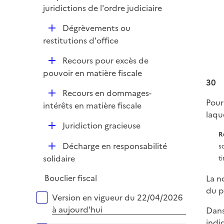
p
juridictions de l'ordre judiciaire
r
l
D
Dégrèvements ou
i
é
restitutions d'office
e
p
r
D
Recours pour excès de
l
é
pouvoir en matière fiscale
i
30
p
e
D
Recours en dommages-
l
r
Pour
é
intérêts en matière fiscale
i
laqu
p
e
D
Juridiction gracieuse
l
r
R
é
i
D
Décharge en responsabilité
s
p
e
é
solidaire
ti
l
r
p
i
Bouclier fiscal
La n
l
e
du p
i
Versions sur la période
r
Version en vigueur du 22/04/2026
e
à aujourd'hui
Dans
r
indi