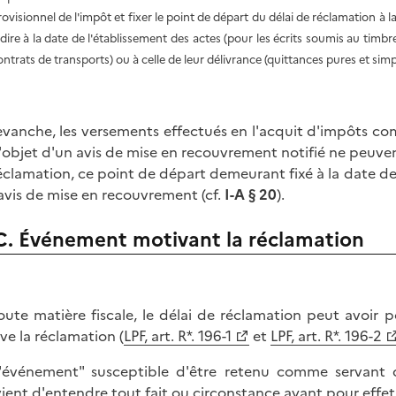
rovisionnel de l'impôt et fixer le point de départ du délai de réclamation à la 
-dire à la date de l'établissement des actes (pour les écrits soumis au timbr
ontrats de transports) ou à celle de leur délivrance (quittances pures et simp
evanche, les versements effectués en l'acquit d'impôts c
 l'objet d'un avis de mise en recouvrement notifié ne peuve
éclamation, ce point de départ demeurant fixé à la date d
'avis de mise en recouvrement (cf.
I-A § 20
).
C. Événement motivant la réclamation
oute matière fiscale, le délai de réclamation peut avoir
ve la réclamation (
LPF, art. R*. 196-1
et
LPF, art. R*. 196-2
"événement" susceptible d'être retenu comme servant d
ient d'entendre tout fait ou circonstance ayant pour effe