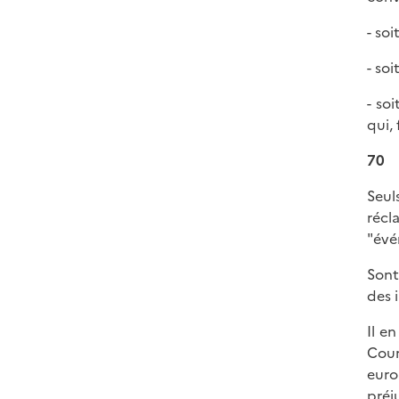
- so
- so
- so
qui,
70
Seul
récl
"évé
Sont
des 
Il e
Cour
euro
préj