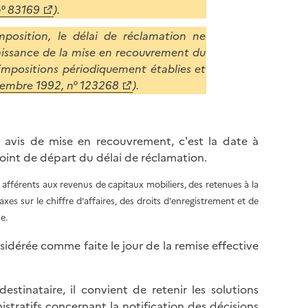
n° 83169
).
mposition, le délai de réclamation ne
aissance de la mise en recouvrement du
es impositions périodiquement établies et
cembre 1992, n° 123268
).
n avis de mise en recouvrement, c'est la date à
 point de départ du délai de réclamation.
s afférents aux revenus de capitaux mobiliers, des retenues à la
taxes sur le chiffre d'affaires, des droits d'enregistrement et de
e.
sidérée comme faite le jour de la remise effective
tinataire, il convient de retenir les solutions
stratifs concernant la notification des décisions