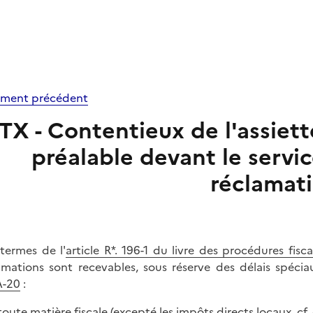
ment précédent
TX - Contentieux de l'assiett
préalable devant le servic
réclamat
termes de l'
article R*. 196-1 du livre des procédures fisca
amations sont recevables, sous réserve des délais spéci
A-20
:
 toute matière fiscale (excepté les impôts directs locaux, c