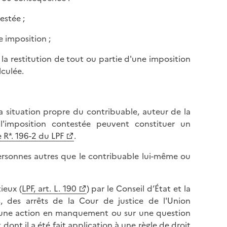
estée ;
e imposition ;
la restitution de tout ou partie d'une imposition
lculée.
la situation propre du contribuable, auteur de la
'imposition contestée peuvent constituer un
e R*. 196-2 du LPF
.
personnes autres que le contribuable lui-même ou
ieux (
LPF, art. L. 190
) par le Conseil d’État et la
, des arrêts de la Cour de justice de l'Union
r une action en manquement ou sur une question
 dont il a été fait application à une règle de droit