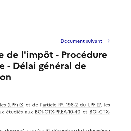
Document suivant
e de l'impôt - Procédure
e - Délai général de
ion
les (LPF)
et de l'
article R*. 196-2 du LPF
, les
aux étudiés aux
BOI-CTX-PREA-10-40
et
BOI-CTX-
f. ci-dessous) jusqu'au 31 décembre de la deuxième