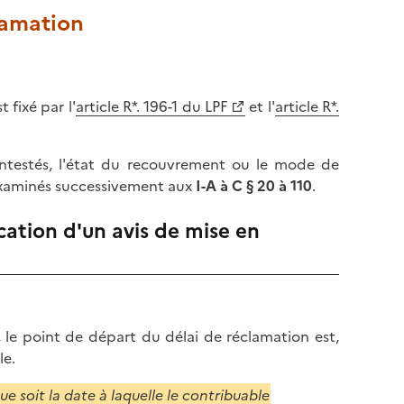
clamation
 fixé par l'
article R*. 196-1 du LPF
et l'
article R*.
contestés, l'état du recouvrement ou le mode de
 examinés successivement aux
I-A à C § 20 à 110
.
cation d'un avis de mise en
, le point de départ du délai de réclamation est,
le.
e soit la date à laquelle le contribuable