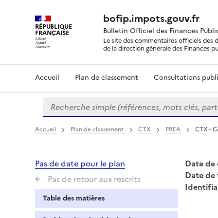
bofip.impots.gouv.fr
RÉPUBLIQUE
Bulletin Officiel des Finances Publ
FRANÇAISE
Le site des commentaires officiels des d
de la direction générale des Finances p
Accueil
Plan de classement
Consultations publi
Recherche simple (références, mots clés, partie 
Formulaire
de
recherche
Accueil
Plan de classement
CTX
PREA
CTX - Co
Pas de date pour le plan
Date de 
Date de 
Pas de retour aux rescrits
Identifia
Table des matières