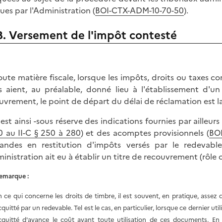
ues par l'Administration (
BOI-CTX-ADM-10-70-50
).
B. Versement de l'impôt contesté
oute matière fiscale, lorsque les impôts, droits ou taxes c
ls aient, au préalable, donné lieu à l'établissement d'u
uvrement, le point de départ du délai de réclamation est la
n est ainsi -sous réserve des indications fournies par ailleur
0 au II-C § 250 à 280
) et des acomptes provisionnels (
BOI
ndes en restitution d'impôts versés par le redevable
ministration ait eu à établir un titre de recouvrement (rôle
emarque :
n ce qui concerne les droits de timbre, il est souvent, en pratique, assez di
cquitté par un redevable. Tel est le cas, en particulier, lorsque ce dernier ut
cquitté d'avance le coût avant toute utilisation de ces documents. En