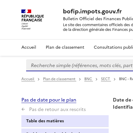
bofip.impots.gouv.fr
RÉPUBLIQUE
Bulletin Officiel des Finances Publ
FRANÇAISE
Le site des commentaires officiels des d
de la direction générale des Finances p
Accueil
Plan de classement
Consultations publi
Recherche simple (références, mots clés, partie 
Formulaire
de
recherche
Accueil
Plan de classement
BNC
SECT
BNC - R
Pas de date pour le plan
Date de 
Identifia
Pas de retour aux rescrits
Table des matières