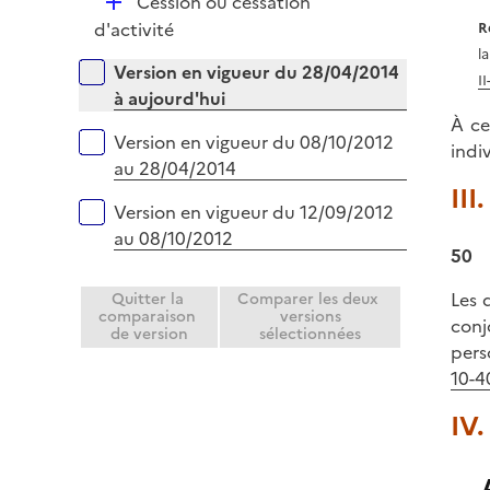
D
Cession ou cessation
é
d'activité
R
p
l
Versions sur la période
Version en vigueur du 28/04/2014
l
I
à aujourd'hui
i
À ce
e
Version en vigueur du 08/10/2012
indi
r
au 28/04/2014
III
Version en vigueur du 12/09/2012
au 08/10/2012
50
Les 
Quitter la
Comparer les deux
comparaison
versions
conj
de version
sélectionnées
pers
10-40
IV.