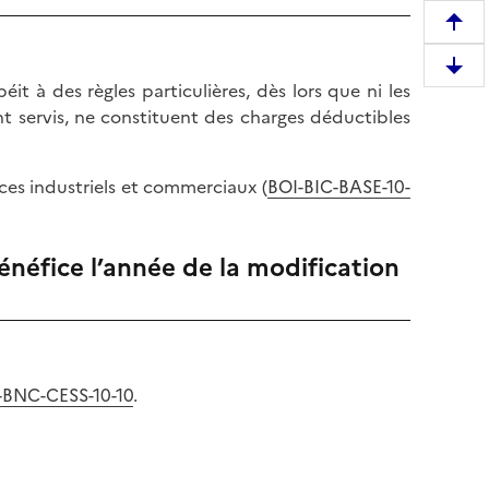
R
e
D
m
it à des règles particulières, dès lors que ni les
e
o
ont servis, ne constituent des charges déductibles
s
n
c
t
e
ices industriels et commerciaux (
BOI-BIC-BASE-10-
e
n
r
d
e
r
bénéfice l’année de la modification
n
e
h
e
a
n
u
b
t
a
I-BNC-CESS-10-10
.
d
s
e
d
l
e
a