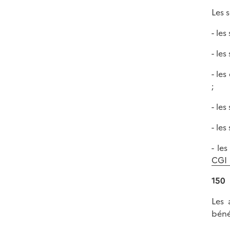
Les 
- les
- le
- le
;
- les
- les
- le
CGI
150
Les 
béné