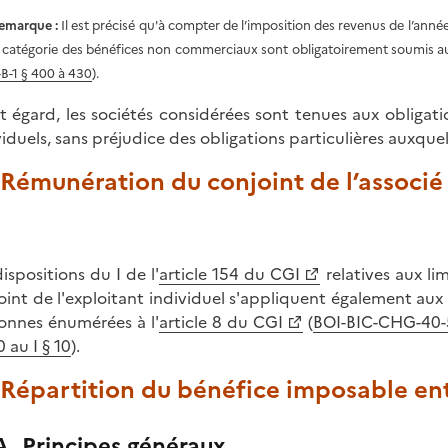
emarque :
Il est précisé qu'à compter de l’imposition des revenus de l’anné
a catégorie des bénéfices non commerciaux sont obligatoirement soumis au 
I-B-1 § 400 à 430
).
t égard, les sociétés considérées sont tenues aux obliga
viduels, sans préjudice des obligations particulières auxquel
. Rémunération du conjoint de l’associ
dispositions du I de l'
article 154 du CGI
relatives aux li
oint de l'exploitant individuel s'appliquent également aux 
onnes énumérées à l'
article 8 du CGI
(
BOI-BIC-CHG-40-50
 au I § 10
).
 Répartition du bénéfice imposable en
A. Principes généraux