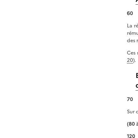
60
La r
rému
des 
Ces 
20
).
70
Sur 
(80 
120