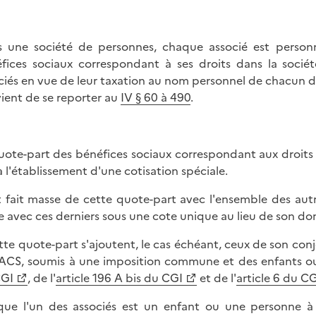
 une société de personnes, chaque associé est personn
fices sociaux correspondant à ses droits dans la société
ciés en vue de leur taxation au nom personnel de chacun de c
ient de se reporter au
IV § 60 à 490
.
uote-part des bénéfices sociaux correspondant aux droit
 à l'établissement d'une cotisation spéciale.
st fait masse de cette quote-part avec l'ensemble des aut
e avec ces derniers sous une cote unique au lieu de son domi
tte quote-part s'ajoutent, le cas échéant, ceux de son conjo
ACS, soumis à une imposition commune et des enfants ou 
CGI
, de l'
article 196 A bis du CGI
et de l'
article 6 du C
que l'un des associés est un enfant ou une personne à 