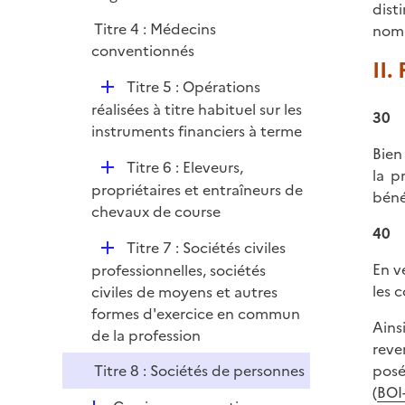
dist
e
Titre 4 : Médecins
nom 
r
conventionnés
II.
D
Titre 5 : Opérations
é
réalisées à titre habituel sur les
30
p
instruments financiers à terme
l
Bien
D
Titre 6 : Eleveurs,
i
la p
é
propriétaires et entraîneurs de
e
béné
p
chevaux de course
r
l
40
D
Titre 7 : Sociétés civiles
i
é
En v
professionnelles, sociétés
e
p
les 
civiles de moyens et autres
r
l
formes d'exercice en commun
Ains
i
de la profession
reve
e
Titre 8 : Sociétés de personnes
posé
r
(
BOI