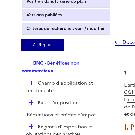
Position dans la série du plan
Versions publiées
Critères de recherche : voir / modifier
Docu
Replier
R
BNC - Bénéfices non
e
commerciaux
1
p
D
Champ d'application et
l
L'
art
é
territorialité
i
CGI
p
e
l'
art
D
Base d'imposition
l
r
de l'
é
i
et de
Réductions et crédits d'impôt
p
e
l
I. 
r
D
Régimes d'imposition et
i
é
obligations déclaratives