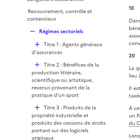
e
p
10
r
Recouvrement, contrôle et
l
contentieux
Dans
i
béné
e
R
Régimes sectoriels
asso
r
e
conv
D
Titre 1 : Agents généraux
p
é
d'assurances
l
20
p
i
D
Titre 2 : Bénéfices de la
l
La q
e
é
production littéraire,
i
lieu
r
p
scientifique ou artistique,
e
l
revenus provenant de la
Il e
r
i
pratique d'un sport
taxé
e
D
Titre 3 : Produits de la
A ce
r
é
propriété industrielle et
un P
p
produits des cessions de droits
du 
l
portant sur des logiciels
Lors
i
originaux