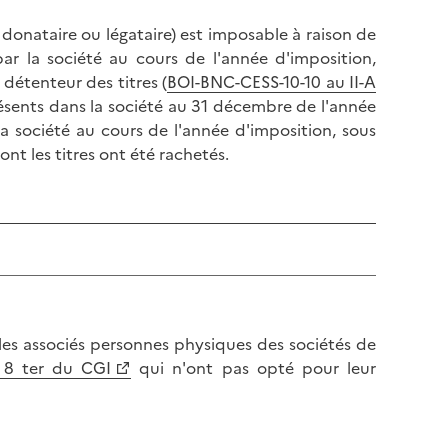
l
p
a
r, donataire ou légataire) est imposable à raison de
a
p
par la société au cours de l'année d'imposition,
g
a
détenteur des titres (
BOI-BNC-CESS-10-10 au II-A
e
g
 présents dans la société au 31 décembre de l'année
e
la société au cours de l'année d'imposition, sous
nt les titres ont été rachetés.
es associés personnes physiques des sociétés de
e 8 ter du CGI
qui n'ont pas opté pour leur