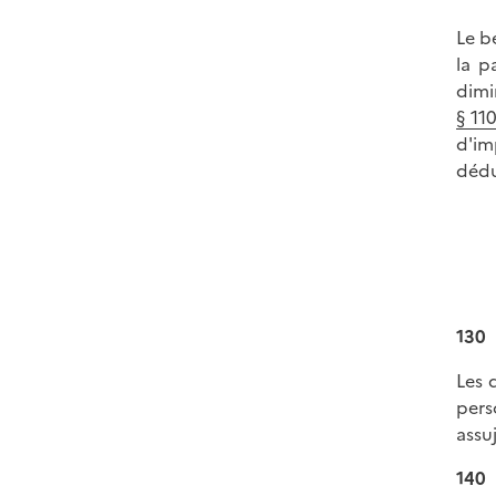
Le b
la p
dimi
§ 11
d'im
dédu
130
Les 
pers
assu
140