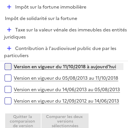
e
D
Impôt sur la fortune immobilière
p
é
l
Impôt de solidarité sur la fortune
p
i
l
e
D
Taxe sur la valeur vénale des immeubles des entités
i
r
é
juridiques
e
p
r
D
Contribution à l'audiovisuel public due par les
l
é
particuliers
i
p
e
Versions sur la période
Version en vigueur du 11/10/2018 à aujourd'hui
l
r
i
Version en vigueur du 05/08/2013 au 11/10/2018
e
r
Version en vigueur du 14/06/2013 au 05/08/2013
Version en vigueur du 12/09/2012 au 14/06/2013
Quitter la
Comparer les deux
comparaison
versions
de version
sélectionnées