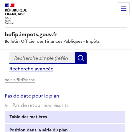
RÉPUBLIQUE
FRANÇAISE
bofip.impots.gouv.fr
Bulletin Officiel des Finances Publiques - Impôts
Recherche simple (références, mots clés, partie du titre
Formulaire
Rechercher
de
Recherche avancée
recherche
Voir le fil d'Ariane
Pas de date pour le plan
Pas de retour aux rescrits
Table des matières
Position dans la série du plan