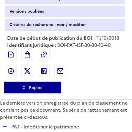
Versions publiées
Critères de recherche : voir / modifier
Date de début de publication du BOI :
11/10/2018
Identifiant juridique :
BOI-PAT-ISF-30-30-10-40
Exporter le document au format pdf
Permalien : adresse web de ce doc
Partager sur Facebook
Partager sur Twitter
Partager sur LinkedIn
Partager par messagerie
Replier
La dernière version enregistrée du plan de classement ne
contient pas ce document. Sa série de rattachement est
présentée ci-dessous.
R
PAT - Impôts sur le patrimoine