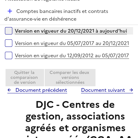
p
l
D
Comptes bancaires inactifs et contrats
i
é
d'assurance-vie en déshérence
e
p
Versions sur la période
r
Version en vigueur du 20/12/2021 à aujourd'hui
l
i
Version en vigueur du 05/07/2017 au 20/12/2021
e
r
Version en vigueur du 12/09/2012 au 05/07/2017
Quitter la
Comparer les deux
comparaison
versions
de version
sélectionnées
Document précédent
Document suivant
DJC - Centres de
gestion, associations
agréés et organismes