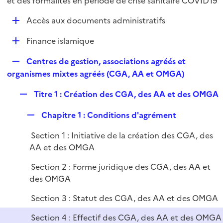
et des formalités en période de crise sanitaire COVID19
i
l
e
D
Accès aux documents administratifs
i
r
é
e
D
Finance islamique
p
r
é
l
R
Centres de gestion, associations agréés et
p
i
e
organismes mixtes agréés (CGA, AA et OMGA)
l
e
p
i
r
R
Titre 1 : Création des CGA, des AA et des OMGA
l
e
e
i
r
R
Chapitre 1 : Conditions d'agrément
p
e
e
l
r
Section 1 : Initiative de la création des CGA, des
p
i
AA et des OMGA
l
e
i
r
Section 2 : Forme juridique des CGA, des AA et
e
des OMGA
r
Section 3 : Statut des CGA, des AA et des OMGA
Section 4 : Effectif des CGA, des AA et des OMGA