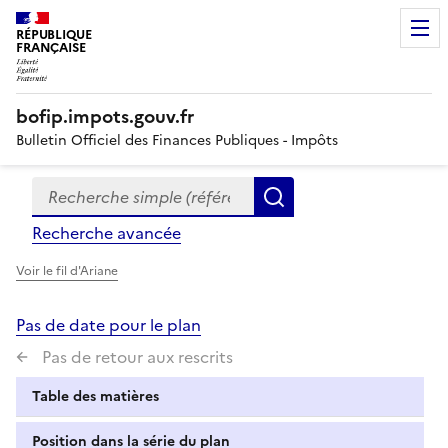
RÉPUBLIQUE
FRANÇAISE
bofip.impots.gouv.fr
Bulletin Officiel des Finances Publiques - Impôts
Recherche simple (références, mots clés, partie du titre
Formulaire
Rechercher
de
Recherche avancée
recherche
Voir le fil d'Ariane
Pas de date pour le plan
Pas de retour aux rescrits
Table des matières
Position dans la série du plan