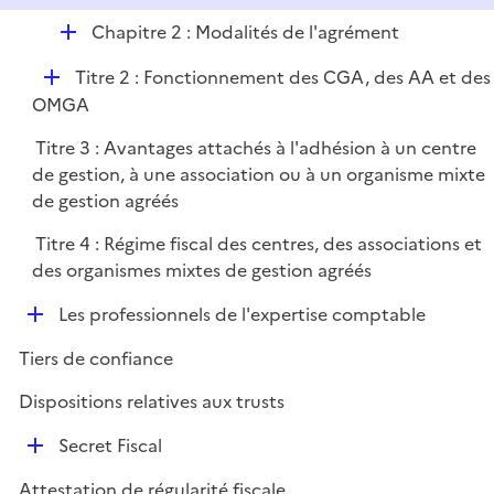
D
Chapitre 2 : Modalités de l'agrément
é
D
Titre 2 : Fonctionnement des CGA, des AA et des
p
é
OMGA
l
p
i
Titre 3 : Avantages attachés à l'adhésion à un centre
l
e
de gestion, à une association ou à un organisme mixte
i
r
de gestion agréés
e
r
Titre 4 : Régime fiscal des centres, des associations et
des organismes mixtes de gestion agréés
D
Les professionnels de l'expertise comptable
é
Tiers de confiance
p
l
Dispositions relatives aux trusts
i
D
e
Secret Fiscal
é
r
Attestation de régularité fiscale