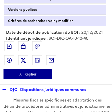
Versions publiées
Critères de recherche : voir / modifier
Date de début de publication du BOI :
20/12/2021
Identifiant juridique :
BOI-DJC-OA-10-10-40
Exporter le document au format pdf
Permalien : adresse web de ce doc
Partager sur Facebook
Partager sur Twitter
Partager sur LinkedIn
Partager par messagerie
Replier
R
DJC - Dispositions juridiques communes
e
D
Mesures fiscales spécifiques et adaptation des
p
é
délais de procédures administratives et juridictionnelles
l
p