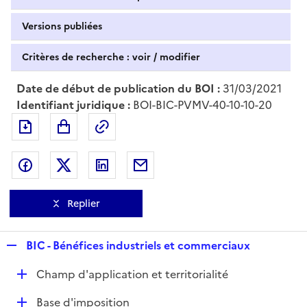
Versions publiées
Critères de recherche : voir / modifier
Date de début de publication du BOI :
31/03/2021
Identifiant juridique :
BOI-BIC-PVMV-40-10-10-20
Exporter le document au format pdf
Permalien : adresse web de ce doc
Partager sur Facebook
Partager sur Twitter
Partager sur LinkedIn
Partager par messagerie
Replier
R
BIC - Bénéfices industriels et commerciaux
e
D
Champ d'application et territorialité
p
é
l
D
Base d'imposition
p