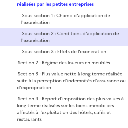
e
e
réalisées par les petites entreprises
i
r
p
e
Sous-section 1 : Champ d'application de
l
r
l'exonération
i
e
Sous-section 2 : Conditions d'application de
r
l'exonération
Sous-section 3 : Effets de l'exonération
Section 2 : Régime des loueurs en meublés
Section 3 : Plus value nette à long terme réalisée
suite à la perception d'indemnités d'assurance ou
d'expropriation
Section 4 : Report d'imposition des plus-values à
long terme réalisées sur les biens immobiliers
affectés à l'exploitation des hôtels, cafés et
restaurants