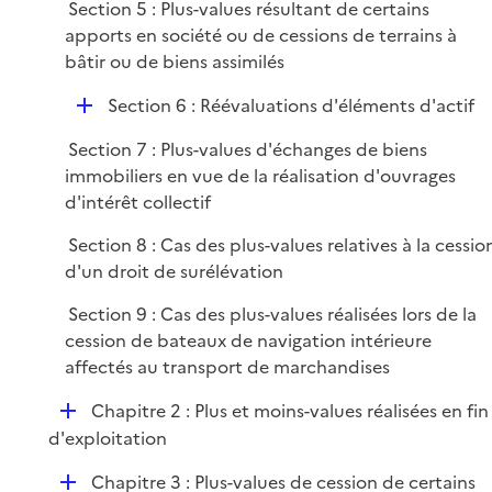
Section 5 : Plus-values résultant de certains
apports en société ou de cessions de terrains à
bâtir ou de biens assimilés
D
Section 6 : Réévaluations d'éléments d'actif
é
Section 7 : Plus-values d'échanges de biens
p
immobiliers en vue de la réalisation d'ouvrages
l
d'intérêt collectif
i
e
Section 8 : Cas des plus-values relatives à la cessio
r
d'un droit de surélévation
Section 9 : Cas des plus-values réalisées lors de la
cession de bateaux de navigation intérieure
affectés au transport de marchandises
D
Chapitre 2 : Plus et moins-values réalisées en fin
é
d'exploitation
p
D
Chapitre 3 : Plus-values de cession de certains
l