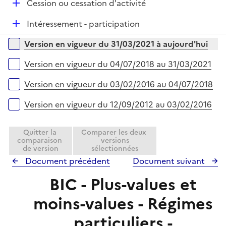
e
D
Cession ou cessation d'activité
i
r
é
e
D
Intéressement - participation
p
r
é
l
Versions sur la période
Version en vigueur du 31/03/2021 à aujourd'hui
p
i
l
e
Version en vigueur du 04/07/2018 au 31/03/2021
i
r
e
Version en vigueur du 03/02/2016 au 04/07/2018
r
Version en vigueur du 12/09/2012 au 03/02/2016
Quitter la
Comparer les deux
comparaison
versions
de version
sélectionnées
Document précédent
Document suivant
BIC - Plus-values et
moins-values - Régimes
particuliers -