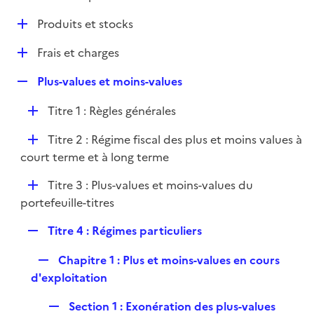
i
é
l
e
D
Produits et stocks
p
i
r
é
l
e
D
Frais et charges
p
i
r
é
l
e
R
Plus-values et moins-values
p
i
r
e
l
e
D
Titre 1 : Règles générales
p
i
r
é
l
e
D
Titre 2 : Régime fiscal des plus et moins values à
p
i
r
é
court terme et à long terme
l
e
p
i
r
D
Titre 3 : Plus-values et moins-values du
l
e
é
portefeuille-titres
i
r
p
e
R
Titre 4 : Régimes particuliers
l
r
e
i
R
Chapitre 1 : Plus et moins-values en cours
p
e
e
d'exploitation
l
r
p
i
R
Section 1 : Exonération des plus-values
l