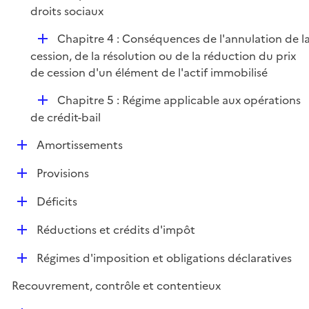
é
droits sociaux
i
p
e
D
Chapitre 4 : Conséquences de l'annulation de l
l
r
é
cession, de la résolution ou de la réduction du prix
i
p
de cession d'un élément de l'actif immobilisé
e
l
r
D
Chapitre 5 : Régime applicable aux opérations
i
é
de crédit-bail
e
p
r
D
Amortissements
l
é
i
D
Provisions
p
e
é
l
r
D
Déficits
p
i
é
l
e
D
Réductions et crédits d'impôt
p
i
r
é
l
e
D
Régimes d'imposition et obligations déclaratives
p
i
r
é
l
e
Recouvrement, contrôle et contentieux
p
i
r
l