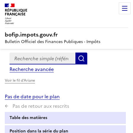
RÉPUBLIQUE
FRANÇAISE
bofip.impots.gouv.fr
Bulletin Officiel des Finances Publiques - Impôts
Recherche simple (références, mots clés, partie du titre
Formulaire
Rechercher
de
Recherche avancée
recherche
Voir le fil d'Ariane
Pas de date pour le plan
Pas de retour aux rescrits
Table des matières
Position dans la série du plan