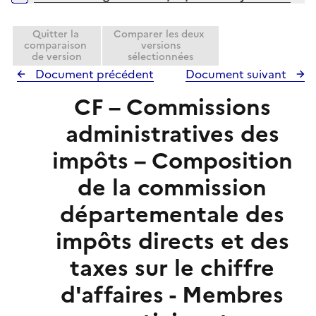
p
e
l
r
i
Quitter la
Comparer les deux
comparaison
versions
e
de version
sélectionnées
r
Document précédent
Document suivant
CF – Commissions
administratives des
impôts – Composition
de la commission
départementale des
impôts directs et des
taxes sur le chiffre
d'affaires - Membres