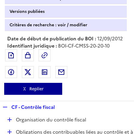
Versions publiées
Critères de recherche : voir / modifier
Date de début de publication du BOI :
12/09/2012
Identifiant juridique :
BOI-CF-CMSS-20-20-10
Exporter le document au format pdf
Permalien : adresse web de ce doc
Partager sur Facebook
Partager sur Twitter
Partager sur LinkedIn
Partager par messagerie
Replier
R
CF - Contrôle fiscal
e
D
Organisation du contrôle fiscal
p
é
l
D
Obligations des contribuables liées au contrôle et à
p