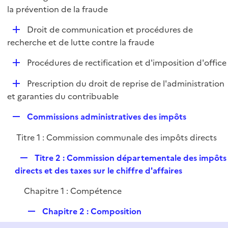
i
é
la prévention de la fraude
l
e
p
i
r
D
Droit de communication et procédures de
l
e
é
recherche et de lutte contre la fraude
i
r
p
e
D
Procédures de rectification et d'imposition d'office
l
r
é
i
D
Prescription du droit de reprise de l'administration
p
e
é
et garanties du contribuable
l
r
p
i
R
Commissions administratives des impôts
l
e
e
i
r
Titre 1 : Commission communale des impôts directs
p
e
l
r
R
Titre 2 : Commission départementale des impôts
i
e
directs et des taxes sur le chiffre d'affaires
e
p
r
Chapitre 1 : Compétence
l
i
R
Chapitre 2 : Composition
e
e