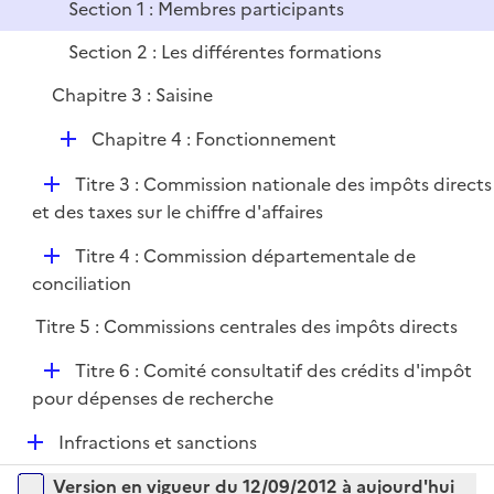
r
Section 1 : Membres participants
p
l
Section 2 : Les différentes formations
i
Chapitre 3 : Saisine
e
r
D
Chapitre 4 : Fonctionnement
é
D
Titre 3 : Commission nationale des impôts directs
p
é
et des taxes sur le chiffre d'affaires
l
p
i
D
Titre 4 : Commission départementale de
l
e
é
conciliation
i
r
p
e
Titre 5 : Commissions centrales des impôts directs
l
r
i
D
Titre 6 : Comité consultatif des crédits d'impôt
e
é
pour dépenses de recherche
r
p
D
Infractions et sanctions
l
é
i
Versions sur la période
Version en vigueur du 12/09/2012 à aujourd'hui