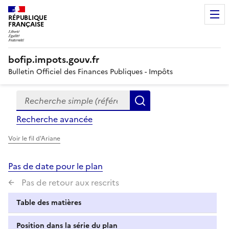
RÉPUBLIQUE
FRANÇAISE
bofip.impots.gouv.fr
Bulletin Officiel des Finances Publiques - Impôts
Recherche simple (références, mots clés, partie du titre
Formulaire
Rechercher
de
Recherche avancée
recherche
Voir le fil d'Ariane
Pas de date pour le plan
Pas de retour aux rescrits
Table des matières
Position dans la série du plan