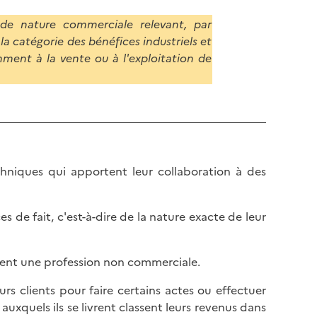
de nature commerciale relevant, par
la catégorie des bénéfices industriels et
mment à la vente ou à l'exploitation de
echniques qui apportent leur collaboration à des
s de fait, c'est-à-dire de la nature exacte de leur
ercent une profession non commerciale.
urs clients pour faire certains actes ou effectuer
auxquels ils se livrent classent leurs revenus dans