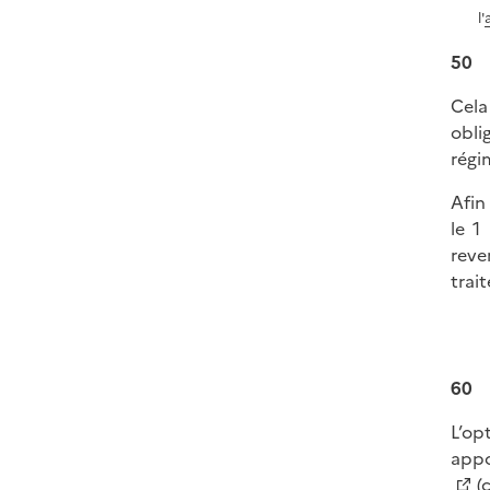
l'
50
Cela
obli
régi
Afin
le 1 
reve
trai
60
L’op
appo
(c