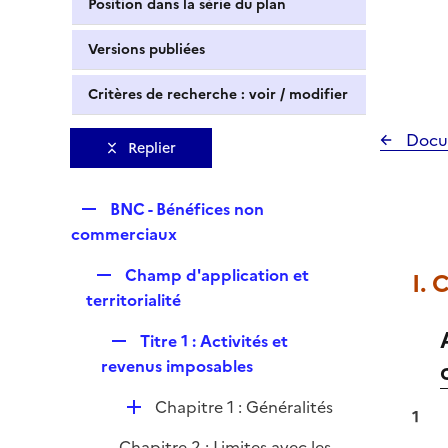
Position dans la série du plan
Versions publiées
Critères de recherche : voir / modifier
Docu
Replier
R
BNC - Bénéfices non
e
commerciaux
p
R
Champ d'application et
I. 
l
e
territorialité
i
p
e
R
Titre 1 : Activités et
l
r
e
revenus imposables
i
p
e
D
Chapitre 1 : Généralités
l
1
r
é
i
Chapitre 2 : Limites avec les