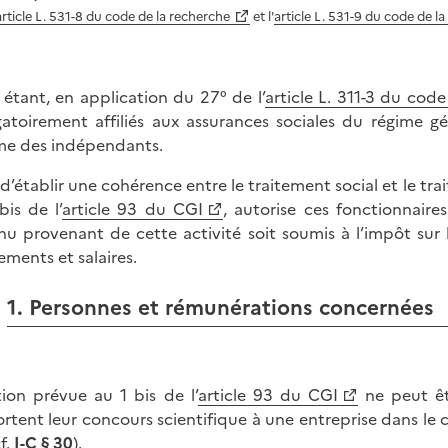
article L. 531-8 du code de la recherche
et l'
article L. 531-9 du code de l
 étant, en application du 27° de l’
article L. 311-3 du code
gatoirement affiliés aux assurances sociales du régime g
me des indépendants.
 d’établir une cohérence entre le traitement social et le t
bis de l’
article 93 du CGI
, autorise ces fonctionnaire
nu provenant de cette activité soit soumis à l’impôt sur 
tements et salaires.
1. Personnes et rémunérations concernées
tion prévue au 1 bis de l’
article 93 du CGI
ne peut êtr
rtent leur concours scientifique à une entreprise dans le c
f.
I-C § 30
).