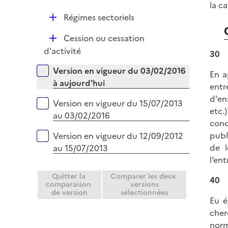
i
la c
e
D
Régimes sectoriels
r
é
D
Cession ou cessation
p
é
d'activité
l
30
p
i
Versions sur la période
Version en vigueur du 03/02/2016
En a
l
e
à aujourd'hui
entr
i
r
d'en
e
Version en vigueur du 15/07/2013
etc.
r
au 03/02/2016
conc
publ
Version en vigueur du 12/09/2012
de l
au 15/07/2013
l’en
Quitter la
Comparer les deux
40
comparaison
versions
de version
sélectionnées
Eu é
cher
norm