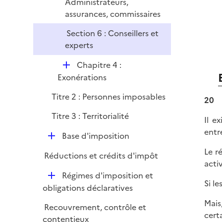
Administrateurs,
assurances, commissaires
Section 6 : Conseillers et
experts
D
Chapitre 4 :
é
Exonérations
p
Titre 2 : Personnes imposables
l
20
i
Titre 3 : Territorialité
Il e
e
entre
D
Base d'imposition
r
é
Le r
Réductions et crédits d'impôt
p
acti
l
D
Régimes d'imposition et
i
Si l
é
obligations déclaratives
e
p
Mais
r
Recouvrement, contrôle et
l
cert
contentieux