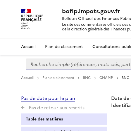
bofip.impots.gouv.fr
RÉPUBLIQUE
Bulletin Officiel des Finances Publ
FRANÇAISE
Le site des commentaires officiels des d
de la direction générale des Finances p
Accueil
Plan de classement
Consultations publi
Recherche simple (références, mots clés, partie 
Formulaire
de
recherche
Accueil
Plan de classement
BNC
CHAMP
BNC -
Pas de date pour le plan
Date de 
Identifia
Pas de retour aux rescrits
Table des matières