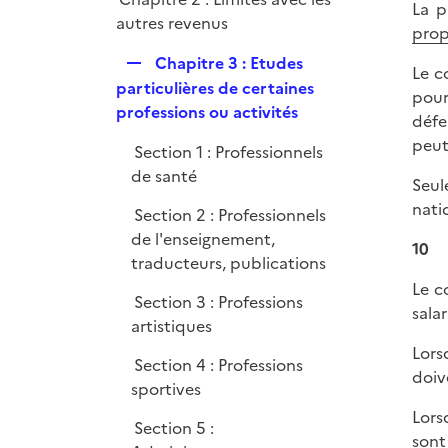
p
La p
e
autres revenus
l
prop
r
i
R
Chapitre 3 : Etudes
Le c
e
e
particulières de certaines
pour
r
p
professions ou activités
défe
l
peut
Section 1 : Professionnels
i
de santé
e
Seule
r
natio
Section 2 : Professionnels
de l'enseignement,
10
traducteurs, publications
Le c
Section 3 : Professions
sala
artistiques
Lors
Section 4 : Professions
doiv
sportives
Lors
Section 5 :
sont