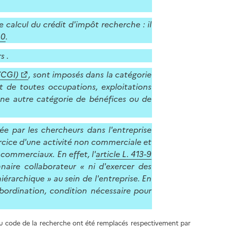
l
p
a
a
de calcul du crédit d'impôt recherche : il
p
g
30
.
a
e
g
s .
e
(CGI)
, sont imposés dans la catégorie
 de toutes occupations, exploitations
 une autre catégorie de bénéfices ou de
e par les chercheurs dans l'entreprise
ercice d'une activité non commerciale et
commerciaux. En effet, l'
article L. 413-9
aire collaborateur « ni d'exercer des
iérarchique » au sein de l'entreprise. En
bordination, condition nécessaire pour
.
9 du code de la recherche ont été remplacés respectivement par