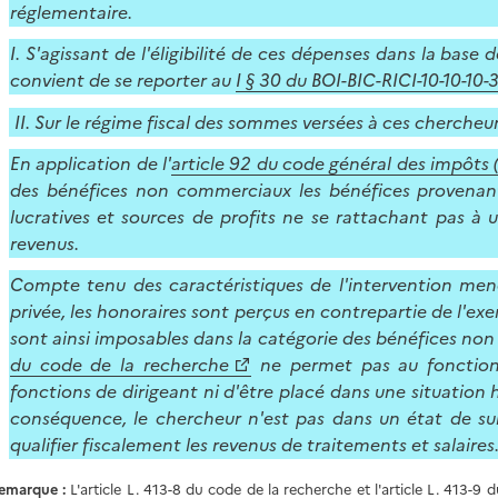
réglementaire.
I. S'agissant de l'éligibilité de ces dépenses dans la base 
convient de se reporter au
I § 30 du BOI-BIC-RICI-10-10-10-
II. Sur le régime fiscal des sommes versées à ces chercheur
En application de l'
article 92 du code général des impôts 
des bénéfices non commerciaux les bénéfices provenant
lucratives et sources de profits ne se rattachant pas à
revenus.
Compte tenu des caractéristiques de l'intervention mené
privée, les honoraires sont perçus en contrepartie de l'ex
sont ainsi imposables dans la catégorie des bénéfices non 
du code de la recherche
ne permet pas au fonctionn
fonctions de dirigeant ni d'être placé dans une situation h
conséquence, le chercheur n'est pas dans un état de su
qualifier fiscalement les revenus de traitements et salaires
emarque :
L'article L. 413-8 du code de la recherche et l'article L. 413-