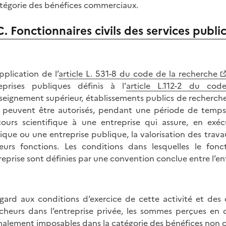
atégorie des bénéfices commerciaux.
C. Fonctionnaires civils des services publi
pplication de l’
article L. 531-8 du code de la recherche
eprises publiques définis à l'
article L.112-2 du cod
seignement supérieur, établissements publics de recherche
) peuvent être autorisés, pendant une période de temps 
ours scientifique à une entreprise qui assure, en ex
ique ou une entreprise publique, la valorisation des travau
eurs fonctions. Les conditions dans lesquelles le fon
treprise sont définies par une convention conclue entre l’en
gard aux conditions d’exercice de cette activité et des 
cheurs dans l’entreprise privée, les sommes perçues en c
alement imposables dans la catégorie des bénéfices non