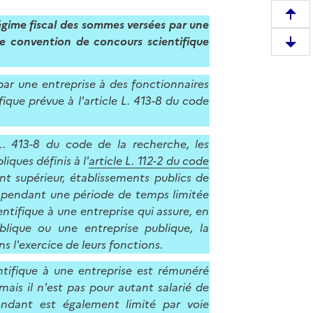
R
gime fiscal des sommes versées par une
e
une convention de concours scientifique
D
m
e
o
s
par une entreprise à des fonctionnaires
n
c
ique prévue à l'article L. 413-8 du code
t
e
e
n
r
 L. 413-8 du code de la recherche, les
d
e
iques définis à l'
article L. 112-2 du code
r
n
t supérieur, établissements publics de
e
h
s, pendant une période de temps limitée
e
a
entifique à une entreprise qui assure, en
n
u
lique ou une entreprise publique, la
b
t
ns l'exercice de leurs fonctions.
a
d
s
ntifique à une entreprise est rémunéré
e
d
ais il n'est pas pour autant salarié de
l
e
ondant est également limité par voie
a