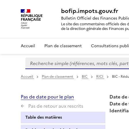
bofip.impots.gouv.fr
RÉPUBLIQUE
Bulletin Officiel des Finances Publ
FRANÇAISE
Le site des commentaires officiels des d
de la direction générale des Finances p
Accueil
Plan de classement
Consultations publi
Recherche simple (références, mots clés, partie 
Formulaire
de
recherche
Accueil
Plan de classement
BIC
RICI
BIC - Rédu
Pas de date pour le plan
Date de 
Date de 
Pas de retour aux rescrits
Identifia
Table des matières