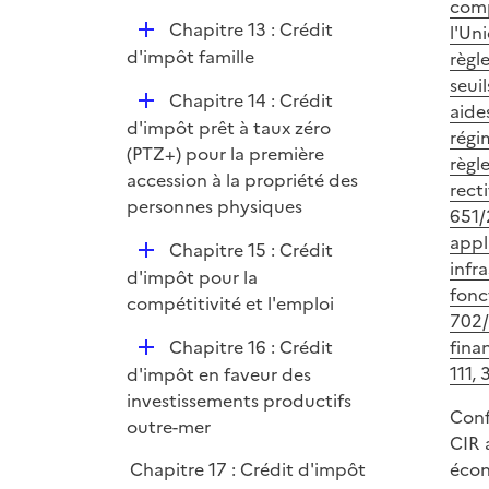
comp
D
Chapitre 13 : Crédit
l'Un
é
d'impôt famille
règl
p
seui
D
Chapitre 14 : Crédit
l
aide
é
d'impôt prêt à taux zéro
i
régi
p
(PTZ+) pour la première
e
règl
l
accession à la propriété des
r
rect
i
personnes physiques
651/
e
appl
D
Chapitre 15 : Crédit
r
infr
é
d'impôt pour la
fonc
p
compétitivité et l'emploi
702/
l
D
Chapitre 16 : Crédit
finan
i
é
111, 
d'impôt en faveur des
e
p
investissements productifs
r
Conf
l
outre-mer
CIR 
i
Chapitre 17 : Crédit d'impôt
écon
e