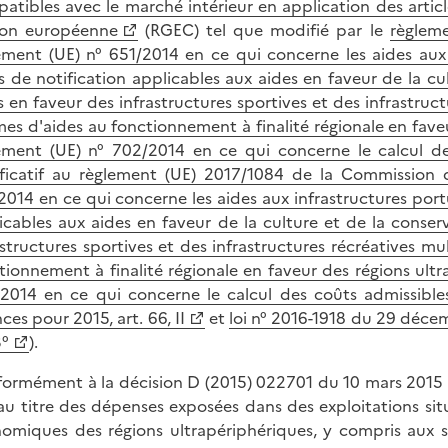
atibles avec le marché intérieur en application des artic
ion européenne
(RGEC) tel que modifié par le
règlem
ement (UE) n° 651/2014 en ce qui concerne les aides aux i
ls de notification applicables aux aides en faveur de la c
s en faveur des infrastructures sportives et des infrastruct
mes d'aides au fonctionnement à finalité régionale en faveu
ement (UE) n° 702/2014 en ce qui concerne le calcul de
ificatif au règlement (UE) 2017/1084 de la Commission 
2014 en ce qui concerne les aides aux infrastructures portua
icables aux aides en faveur de la culture et de la conse
astructures sportives et des infrastructures récréatives mul
tionnement à finalité régionale en faveur des régions ultr
2014 en ce qui concerne le calcul des coûts admissible
ces pour 2015, art. 66, II
et
loi n° 2016-1918 du 29 décem
3°
).
ormément à la décision D (2015) 022701 du 10 mars 2015 
au titre des dépenses exposées dans des exploitations sit
omiques des régions ultrapériphériques, y compris aux s