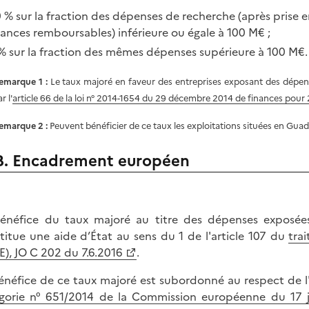
 % sur la fraction des dépenses de recherche (après prise
ances remboursables) inférieure ou égale à 100 M€ ;
% sur la fraction des mêmes dépenses supérieure à 100 M€.
emarque 1 :
Le taux majoré en faveur des entreprises exposant des dépens
r l'
article 66 de la loi n° 2014-1654 du 29 décembre 2014 de finances pour
emarque 2 :
Peuvent bénéficier de ce taux les exploitations situées en Gua
B. Encadrement européen
énéfice du taux majoré au titre des dépenses exposée
titue une aide d’État au sens du 1 de l'article 107 du
tra
E), JO C 202 du 7.6.2016
.
énéfice de ce taux majoré est subordonné au respect de l
gorie n° 651/2014 de la Commission européenne du 17 ju