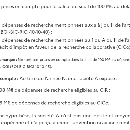
 prises en compte pour le calcul du seuil de 100 M€ au-delà
s dépenses de recherche mentionnées aux a à j du II de l’ar
t
BOI-BIC-RICI-10-10-40
) ;
s dépenses de recherche mentionnées au 1 du A du II de l’
a
édit d’impôt en faveur de la recherche collaborative (CICo)
emarque :
Ne sont pas prises en compte dans le seuil de 100 M€ les dépense
u CGI (
BOI-BIC-RICI-10-10-45
).
xemple :
Au titre de l'année N, une société A expose :
98 M€ de dépenses de recherche éligibles au CIR ;
6 M€ de dépenses de recherche éligibles au CICo.
ar hypothèse, la société A n'est pas une petite et moyen
uropéenne et n'a perçu aucune subvention ni avance remb