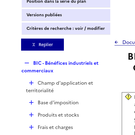
Position dans la série du plan
Versions publiées
Critères de recherche : voir / modifier
Docu
Replier
B
R
BIC - Bénéfices industriels et
e
commerciaux
p
D
Champ d'application et
l
é
territorialité
i
p
e
D
Base d'imposition
l
r
é
i
D
Produits et stocks
p
e
é
l
r
D
Frais et charges
p
i
é