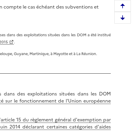
 en compte le cas échéant des subventions et
R
e
D
m
e
o
s
es dans des exploitations situées dans les DOM a été institué
n
c
 2015
.
t
e
e
deloupe, Guyane, Martinique, à Mayotte et à La Réunion.
n
r
d
e
r
n
e
h
e
a
n
s dans des exploitations situées dans les DOM
u
b
ité sur le fonctionnement de l'Union européenne
t
a
d
s
e
'
article 15 du règlement général d'exemption par
d
l
in 2014 déclarant certaines catégories d'aides
e
a