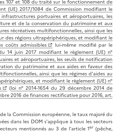
les 107 et 108 du traité sur le fonctionnement de
l
p
ent (UE) 2017/1084 de Commission modifiant le
a
a
nfrastructures portuaires et aéroportuaires, les
p
g
ulture et de la conservation du patrimoine et aux
a
e
ures récréatives multifonctionnelles, ainsi que les
g
r des régions ultrapériphériques, et modifiant le
e
s coûts admissibles
lui-même modifié par le
du 14 juin 2017 modifiant le règlement (UE) n°
ires et aéroportuaires, les seuils de notification
rvation du patrimoine et aux aides en faveur des
tifonctionnelles, ainsi que les régimes d'aides au
apériphériques, et modifiant le règlement (UE) n°
s
(
loi n° 2014-1654 du 29 décembre 2014 de
bre 2016 de finances rectificative pour 2016, art.
de la Commission européenne, le taux majoré du
uées dans les DOM s'applique à tous les secteurs
er
ecteurs mentionnés au 3 de l'article 1
(pêche,