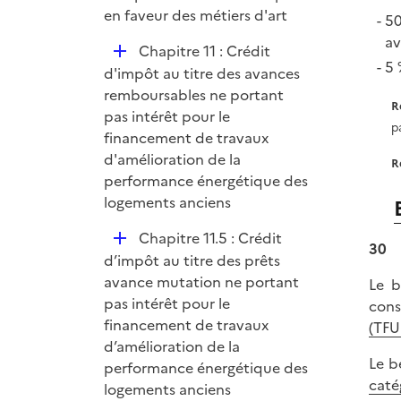
en faveur des métiers d'art
50
av
D
Chapitre 11 : Crédit
5 
é
d'impôt au titre des avances
p
remboursables ne portant
R
l
pas intérêt pour le
pa
i
financement de travaux
e
d'amélioration de la
R
r
performance énergétique des
logements anciens
D
Chapitre 11.5 : Crédit
30
é
d’impôt au titre des prêts
p
avance mutation ne portant
Le b
l
pas intérêt pour le
cons
i
financement de travaux
(TFU
e
d’amélioration de la
Le b
r
performance énergétique des
caté
logements anciens