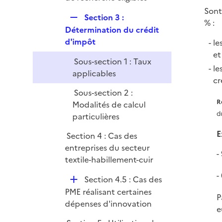
i
p
Sont
e
R
Section 3 :
l
% :
r
e
Détermination du crédit
i
p
d'impôt
le
e
l
e
r
Sous-section 1 : Taux
i
le
applicables
e
cr
r
Sous-section 2 :
R
Modalités de calcul
d
particulières
E
Section 4 : Cas des
entreprises du secteur
textile-habillement-cuir
D
Section 4.5 : Cas des
é
PME réalisant certaines
P
p
dépenses d'innovation
e
l