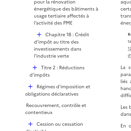
pour la rénovation
aqua
r
énergétique des bâtiments à
cert
usage tertiaire affectés à
tran
l’activité des PME
éner
D
Chapitre 18 : Crédit
R
é
d'impôt au titre des
t
p
investissements dans
1
l
l'industrie verte
d
i
D
La s
Titre 2 : Réductions
e
é
para
d'impôts
r
p
liés
D
Régimes d'imposition et
l
hand
é
obligations déclaratives
i
diff
p
e
Recouvrement, contrôle et
Les 
l
r
contentieux
dans
i
e
D
Cession ou cessation
En o
r
é