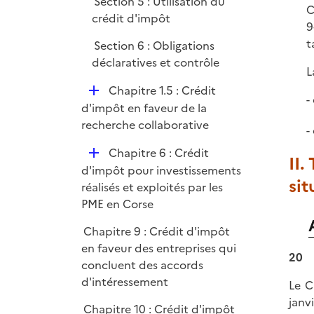
Section 5 : Utilisation du
i
C
crédit d'impôt
e
9
r
t
Section 6 : Obligations
déclaratives et contrôle
L
D
Chapitre 1.5 : Crédit
é
d'impôt en faveur de la
p
recherche collaborative
l
D
Chapitre 6 : Crédit
i
II.
é
d'impôt pour investissements
e
si
p
réalisés et exploités par les
r
l
PME en Corse
i
Chapitre 9 : Crédit d'impôt
e
en faveur des entreprises qui
r
20
concluent des accords
d'intéressement
Le C
janvi
Chapitre 10 : Crédit d'impôt