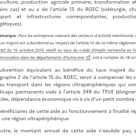
culture, production agricole primaire, transformation e
ains cas) et au a de l'article 13 du RGEC (sidérurgie, ch
sport et infrastructures correspondantes, productio
gétiques).
emarque :
Pour les entreprises relevant des secteurs d'activité mentionnés au
aux majoré est subordonné au respect de l'article 15 de ce même règleme
292 du 15 octobre 2015 relatif au taux du crédit d'impôt recherche en f
'innovation dans les départements d'outre-mer
, soit à compter du 18 o
ubvention équivalant au bénéfice du taux majoré du
graphe 2 de l'article 15 du RGEC, servir à compenser les
 au transport dans les régions ultrapériphériques qui s
icaps permanents visés à l'article 349 du TFUE (éloignement
iciles, dépendance économique vis à vis d'un petit nombre 
bénéficiaires de cette aide au fonctionnement à finalité r
 une région ultrapériphérique.
utre, le montant annuel de cette aide n'excède pas, a