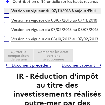
e
D
Contribution différentielle sur les hauts revenus
i
r
é
Versions sur la période
e
Version en vigueur du 07/11/2018 à aujourd'hui
p
r
l
Version en vigueur du 08/07/2015 au 07/11/2018
i
e
Version en vigueur du 07/02/2013 au 08/07/2015
r
Version en vigueur du 08/10/2012 au 07/02/2013
Quitter la
Comparer les deux
comparaison
versions
de version
sélectionnées
Document précédent
Document suivant
IR - Réduction d'impôt
au titre des
investissements réalisés
outre-mer par des