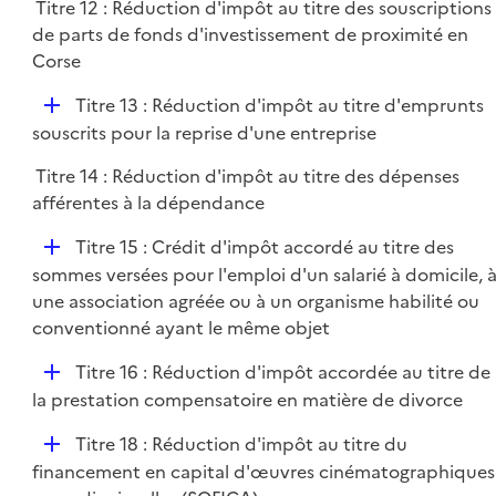
Titre 12 : Réduction d'impôt au titre des souscriptions
de parts de fonds d'investissement de proximité en
Corse
D
Titre 13 : Réduction d'impôt au titre d'emprunts
é
souscrits pour la reprise d'une entreprise
p
Titre 14 : Réduction d'impôt au titre des dépenses
l
afférentes à la dépendance
i
e
D
Titre 15 : Crédit d'impôt accordé au titre des
r
é
sommes versées pour l'emploi d'un salarié à domicile, 
p
une association agréée ou à un organisme habilité ou
l
conventionné ayant le même objet
i
D
Titre 16 : Réduction d'impôt accordée au titre de
e
é
la prestation compensatoire en matière de divorce
r
p
D
Titre 18 : Réduction d'impôt au titre du
l
é
financement en capital d'œuvres cinématographiques
i