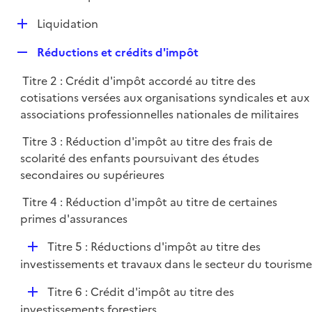
i
é
l
e
D
Liquidation
p
i
r
é
l
e
R
Réductions et crédits d'impôt
p
i
r
e
l
e
Titre 2 : Crédit d'impôt accordé au titre des
p
i
r
cotisations versées aux organisations syndicales et aux
l
e
associations professionnelles nationales de militaires
i
r
e
Titre 3 : Réduction d'impôt au titre des frais de
r
scolarité des enfants poursuivant des études
secondaires ou supérieures
Titre 4 : Réduction d'impôt au titre de certaines
primes d'assurances
D
Titre 5 : Réductions d'impôt au titre des
é
investissements et travaux dans le secteur du tourisme
p
D
Titre 6 : Crédit d'impôt au titre des
l
é
investissements forestiers