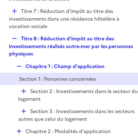
i
p
e
D
Titre 7 : Réduction d'impôt au titre des
l
r
é
investissements dans une résidence hôtelière à
i
p
vocation sociale
e
l
r
R
Titre 8 : Réduction d'impôt au titre des
i
e
investissements réalisés outre-mer par les personnes
e
p
physiques
r
l
R
Chapitre 1 : Champ d'application
i
e
e
Section 1 : Personnes concernées
p
r
l
D
Section 2 : Investissements dans le secteur d
i
é
logement
e
p
r
D
Section 3 : Investissements dans les secteurs
l
é
autres que celui du logement
i
p
e
D
Chapitre 2 : Modalités d'application
l
r