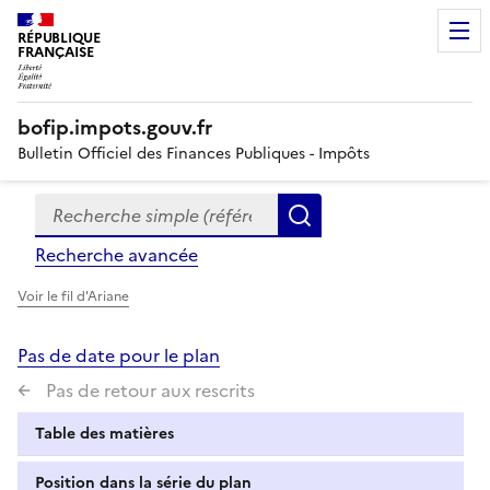
RÉPUBLIQUE
FRANÇAISE
bofip.impots.gouv.fr
Bulletin Officiel des Finances Publiques - Impôts
Recherche simple (références, mots clés, partie du titre
Formulaire
Rechercher
de
Recherche avancée
recherche
Voir le fil d'Ariane
Pas de date pour le plan
Pas de retour aux rescrits
Table des matières
Position dans la série du plan