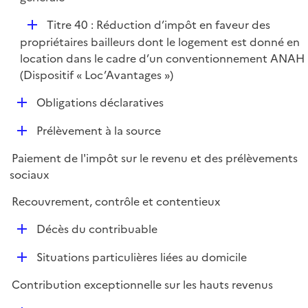
D
Titre 40 : Réduction d’impôt en faveur des
é
propriétaires bailleurs dont le logement est donné en
p
location dans le cadre d’un conventionnement ANAH
l
(Dispositif « Loc’Avantages »)
i
D
Obligations déclaratives
e
é
r
D
Prélèvement à la source
p
é
l
Paiement de l'impôt sur le revenu et des prélèvements
p
i
sociaux
l
e
i
r
Recouvrement, contrôle et contentieux
e
D
r
Décès du contribuable
é
D
Situations particulières liées au domicile
p
é
l
Contribution exceptionnelle sur les hauts revenus
p
i
l