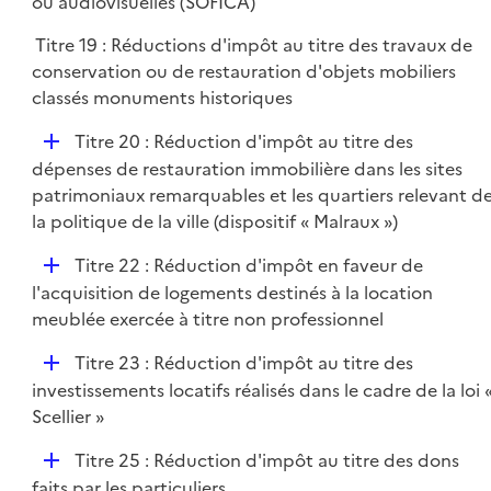
p
ou audiovisuelles (SOFICA)
e
l
r
Titre 19 : Réductions d'impôt au titre des travaux de
i
conservation ou de restauration d'objets mobiliers
e
classés monuments historiques
r
D
Titre 20 : Réduction d'impôt au titre des
é
dépenses de restauration immobilière dans les sites
p
patrimoniaux remarquables et les quartiers relevant d
l
la politique de la ville (dispositif « Malraux »)
i
D
Titre 22 : Réduction d'impôt en faveur de
e
é
l'acquisition de logements destinés à la location
r
p
meublée exercée à titre non professionnel
l
D
Titre 23 : Réduction d'impôt au titre des
i
é
investissements locatifs réalisés dans le cadre de la loi 
e
p
Scellier »
r
l
D
Titre 25 : Réduction d'impôt au titre des dons
i
é
faits par les particuliers