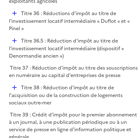
exploitants agricoles
D
Titre 36 : Réductions d’impôt au titre de
é
l’investissement locatif intermédiaire « Duflot » et «
p
Pinel »
l
D
Titre 36.5 : Réduction d'impôt au titre de
i
é
l'investissement locatif intermédiaire (dispositif «
e
p
Denormandie ancien »)
r
l
Titre 37 : Réduction d'impôt au titre des souscriptions
i
en numéraire au capital d'entreprises de presse
e
r
D
Titre 38 : Réduction d'impôt au titre de
é
l'acquisition ou de la construction de logements
p
sociaux outre-mer
l
Titre 39 : Crédit d’impôt pour le premier abonnement
i
à un journal, à une publication périodique ou à un
e
service de presse en ligne d'information politique et
r
générale