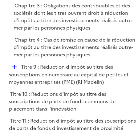
é
i
Chapitre 3 : Obligations des contribuables et des
p
e
sociétés dont les titres ouvrent droit à réduction
l
r
d'impôt au titre des investissements réalisés outre-
i
mer par les personnes physiques
e
r
Chapitre 4 : Cas de remise en cause de la réduction
d'impôt au titre des investissements réalisés outre-
mer par les personnes physiques
D
Titre 9 : Réduction d'impôt au titre des
é
souscriptions en numéraire au capital de petites et
p
moyennes entreprises (PME) (RI Madelin)
l
Titre 10 : Réductions d'impôt au titre des
i
souscriptions de parts de fonds communs de
e
placement dans l'innovation
r
Titre 11 : Réduction d'impôt au titre des souscriptions
de parts de fonds d'investissement de proximité