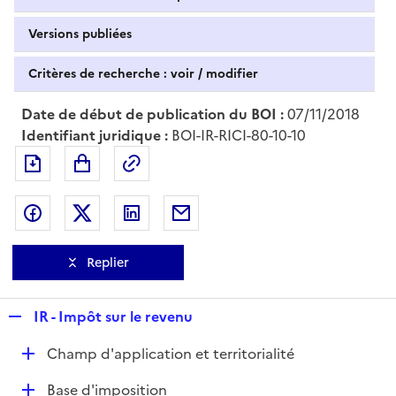
Versions publiées
Critères de recherche : voir / modifier
Date de début de publication du BOI :
07/11/2018
Identifiant juridique :
BOI-IR-RICI-80-10-10
Exporter le document au format pdf
Permalien : adresse web de ce doc
Partager sur Facebook
Partager sur Twitter
Partager sur LinkedIn
Partager par messagerie
Replier
R
IR - Impôt sur le revenu
e
D
Champ d'application et territorialité
p
é
l
D
Base d'imposition
p