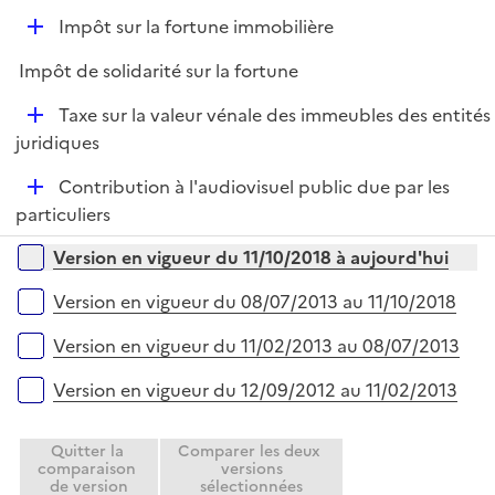
e
D
Impôt sur la fortune immobilière
p
é
l
Impôt de solidarité sur la fortune
p
i
l
e
D
Taxe sur la valeur vénale des immeubles des entités
i
r
é
juridiques
e
p
r
D
Contribution à l'audiovisuel public due par les
l
é
particuliers
i
p
e
Versions sur la période
Version en vigueur du 11/10/2018 à aujourd'hui
l
r
i
Version en vigueur du 08/07/2013 au 11/10/2018
e
r
Version en vigueur du 11/02/2013 au 08/07/2013
Version en vigueur du 12/09/2012 au 11/02/2013
Quitter la
Comparer les deux
comparaison
versions
de version
sélectionnées