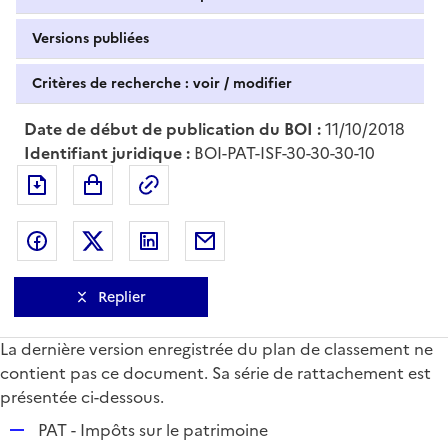
Versions publiées
Critères de recherche : voir / modifier
Date de début de publication du BOI :
11/10/2018
Identifiant juridique :
BOI-PAT-ISF-30-30-30-10
Exporter le document au format pdf
Permalien : adresse web de ce doc
Partager sur Facebook
Partager sur Twitter
Partager sur LinkedIn
Partager par messagerie
Replier
La dernière version enregistrée du plan de classement ne
contient pas ce document. Sa série de rattachement est
présentée ci-dessous.
R
PAT - Impôts sur le patrimoine