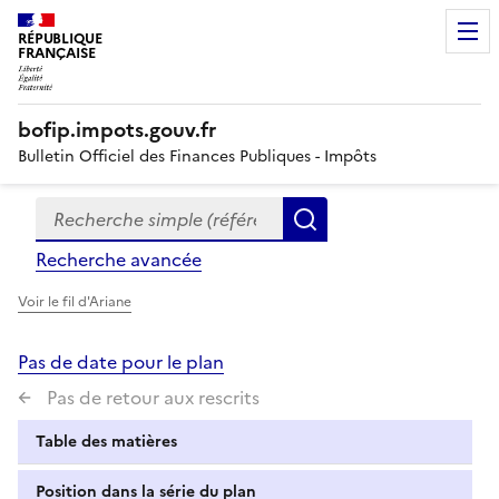
RÉPUBLIQUE
FRANÇAISE
bofip.impots.gouv.fr
Bulletin Officiel des Finances Publiques - Impôts
Recherche simple (références, mots clés, partie du titre
Formulaire
Rechercher
de
Recherche avancée
recherche
Voir le fil d'Ariane
Pas de date pour le plan
Pas de retour aux rescrits
Table des matières
Position dans la série du plan