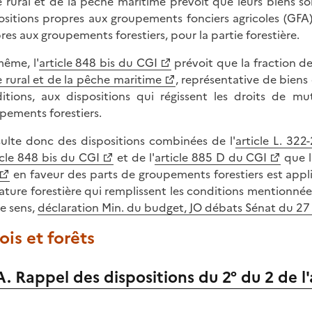
 rural et de la pêche maritime prévoit que leurs biens so
ositions propres aux groupements fonciers agricoles (GFA), 
res aux groupements forestiers, pour la partie forestière.
ême, l'
article 848 bis du CGI
prévoit que la fraction de
 rural et de la pêche maritime
, représentative de biens
itions, aux dispositions qui régissent les droits de mu
pements forestiers.
ésulte donc des dispositions combinées de l'
article L. 32
icle 848 bis du CGI
et de l'
article 885 D du CGI
que l
en faveur des parts de groupements forestiers est appl
ature forestière qui remplissent les conditions mentionnées 
ce sens,
déclaration Min. du budget, JO débats Sénat du 2
Bois et forêts
A. Rappel des dispositions du 2° du 2 de l