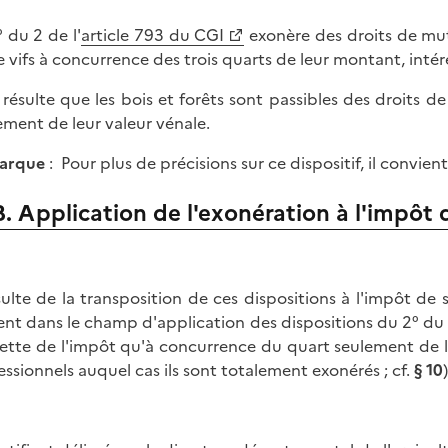
° du 2 de l'
article 793 du CGI
exonère des droits de muta
e vifs à concurrence des trois quarts de leur montant, intér
n résulte que les bois et forêts sont passibles des droits 
ement de leur valeur vénale.
arque
: Pour plus de précisions sur ce dispositif, il convien
B. Application de l'exonération à l'impôt d
ésulte de la transposition de ces dispositions à l'impôt de s
ent dans le champ d'application des dispositions du 2° du 
siette de l'impôt qu'à concurrence du quart seulement de le
essionnels auquel cas ils sont totalement exonérés ; cf.
§ 10
)