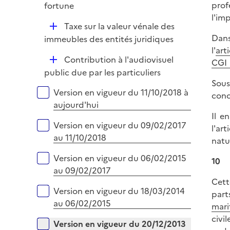
e
prof
fortune
i
r
l'imp
e
D
Taxe sur la valeur vénale des
r
é
Dans
immeubles des entités juridiques
p
l'
art
D
Contribution à l'audiovisuel
l
CGI
é
public due par les particuliers
i
Sous
p
e
Versions sur la période
Version en vigueur du 11/10/2018 à
conc
l
r
aujourd'hui
i
Il e
e
Version en vigueur du 09/02/2017
l'ar
r
au 11/10/2018
natu
Version en vigueur du 06/02/2015
10
au 09/02/2017
Cett
Version en vigueur du 18/03/2014
part
au 06/02/2015
mari
civi
Version en vigueur du 20/12/2013