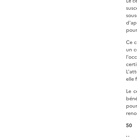
Le c
susc
sous
d'ap
pour
Ce c
un c
l'oc
cert
L'at
elle 
Le c
béné
pour
reno
50