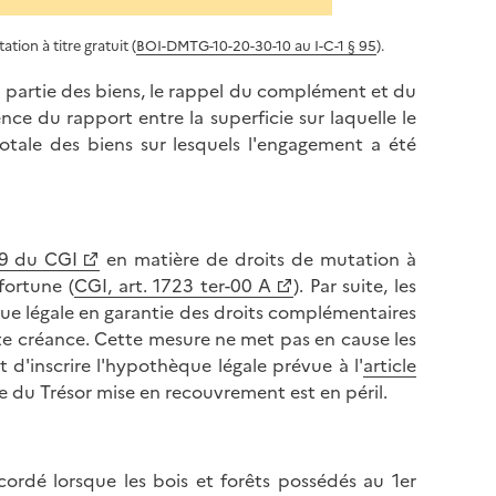
tion à titre gratuit (
BOI-DMTG-10-20-30-10 au I-C-1 § 95
).
 partie des biens, le rappel du complément et du
ce du rapport entre la superficie sur laquelle le
otale des biens sur lesquels l'engagement a été
29 du CGI
en matière de droits de mutation à
 fortune (
CGI, art. 1723 ter-00 A
). Par suite, les
que légale en garantie des droits complémentaires
te créance. Cette mesure ne met pas en cause les
 d'inscrire l'hypothèque légale prévue à l'
article
ce du Trésor mise en recouvrement est en péril.
cordé lorsque les bois et forêts possédés au 1er