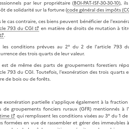
essionnels par leur propriétaire (
BOI-PAT-ISF-30-30-10
), i
ôt de solidarité sur la fortune (
code général des impôts (CGI
 le cas contraire, ces biens peuvent bénéficier de l'exonér
icle 793 du CGI
en matière de droits de mutation à titre 
.
 les conditions prévues au 2° du 2 de l'article 793 du
urrence des trois quarts de leur valeur.
n est de même des parts de groupements forestiers rép
ticle 793 du CGI. Toutefois, l'exonération des trois quarts 
re de bois ou de forêts.
e exonération partielle s'applique également à la fraction
s de groupements fonciers ruraux (GFR) mentionnés à l'
time
qui remplissent les conditions visées au 3° du 1 de 
les formées en vue de rassembler et gérer des immeubles à u