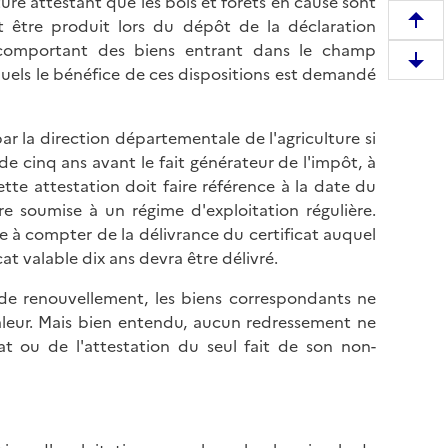
ture attestant que les bois et forêts en cause sont
t être produit lors du dépôt de la déclaration
R
ne comportant des biens entrant dans le champ
e
D
uels le bénéfice de ces dispositions est demandé
m
e
o
s
n
ar la direction départementale de l'agriculture si
c
t
 de cinq ans avant le fait générateur de l'impôt, à
e
e
ette attestation doit faire référence à la date du
n
r
re soumise à un régime d'exploitation régulière.
d
e
ée à compter de la délivrance du certificat auquel
r
n
cat valable dix ans devra être délivré.
e
h
e
a
t de renouvellement, les biens correspondants ne
n
u
valeur. Mais bien entendu, aucun redressement ne
b
t
at ou de l'attestation du seul fait de son non-
a
d
s
e
d
l
e
a