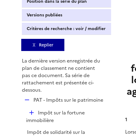
Position dans la série du plan
Versions publiées
Critères de recherche : voir / modifier
Replier
La dernière version enregistrée du
f
plan de classement ne contient
pas ce document. Sa série de
rattachement est présentée ci-
ag
dessous.
R
PAT - Impôts sur le patrimoine
e
D
Impôt sur la fortune
p
é
1
immobilière
l
p
i
Lors
Impôt de solidarité sur la
l