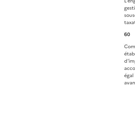
L'en
gest
sous
taxa
60
Comm
étab
d'im
acco
égal
avan