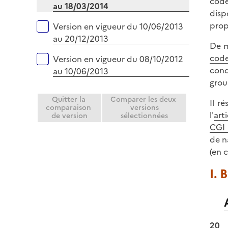
code
au 18/03/2014
disp
prop
Version en vigueur du 10/06/2013
au 20/12/2013
De m
code
Version en vigueur du 08/10/2012
cond
au 10/06/2013
grou
Quitter la
Comparer les deux
Il r
comparaison
versions
l'
art
de version
sélectionnées
CGI
de n
(en 
I. 
20