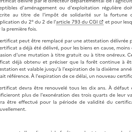
ertificat délivré par le directeur départemental de l'agricul
eptibles d'aménagement ou d'exploitation régulière doi
crite au titre de l'impôt de solidarité sur la fortu
plication du 2° du 2 de l'
article 793 du CGI
et pour lesq
 la première fois.
ertificat peut être remplacé par une attestation délivrée p
ertificat a déjà été délivré, pour les biens en cause, moins
casion d'une mutation à titre gratuit ou à titre onéreux. C
ificat déjà obtenu et préciser que la forêt continue à êt
testation est valable jusqu'à l'expiration de la dixième ann
fait référence. À l'expiration de ce délai, un nouveau certifi
ertificat devra être renouvelé tous les dix ans. À défau
ficieront plus de l'exonération des trois quarts de leur 
ra être effectué pour la période de validité du certific
uvellement.