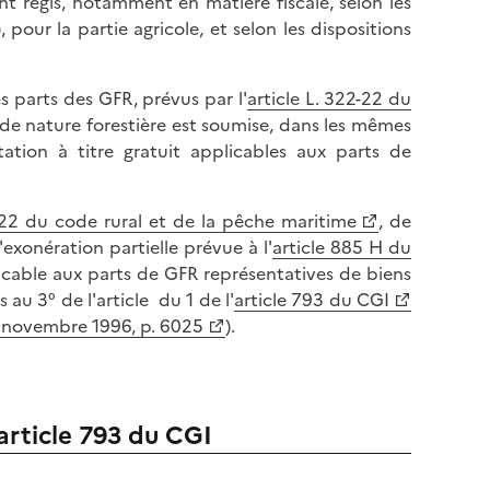
nt régis, notamment en matière fiscale, selon les
pour la partie agricole, et selon les dispositions
s parts des GFR, prévus par l'
article L. 322-22 du
 de nature forestière est soumise, dans les mêmes
tation à titre gratuit applicables aux parts de
2-22 du code rural et de la pêche maritime
, de
'exonération partielle prévue à l'
article 885 H du
icable aux parts de GFR représentatives de biens
au 3° de l'article du 1 de l'
article 793 du CGI
7 novembre 1996, p. 6025
).
'article 793 du CGI