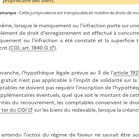
propriétaire des biens.
emarque
: Cette jurisprudence est transposable en matière de droits de muta
ême, lorsque le manquement ou l'infraction porte sur une
lément de droit d'enregistrement est effectué à concurren
uement ou l'infraction a été constaté et la superficie t
rit (
CGI, art. 1840 G
).
evanche, l'hypothèque légale prévue au 3 de l'
article 19
e gratuit n'est pas applicable à l'impôt de solidarité sur la
tables ne doivent pas requérir l'inscription de l'hypothè
upplémentaires éventuels, quel que soit le montant de cet
nties du recouvrement, les comptables conservent le droit
 ter du CGI
sur les biens du redevable, lorsque la créan
 entendu l'octroi du régime de faveur ne saurait être ac