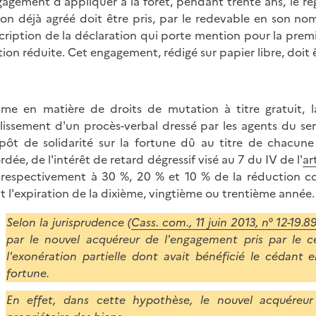
gagement d'appliquer à la forêt, pendant trente ans, le r
ion déjà agréé doit être pris, par le redevable en son nom
cription de la déclaration qui porte mention pour la premiè
tion réduite. Cet engagement, rédigé sur papier libre, doit êt
e en matière de droits de mutation à titre gratuit, l
lissement d'un procès-verbal dressé par les agents du serv
pôt de solidarité sur la fortune dû au titre de chacune
rdée, de l'intérêt de retard dégressif visé au 7 du IV de l'
ar
 respectivement à 30 %, 20 % et 10 % de la réduction 
t l'expiration de la dixième, vingtième ou trentième année.
Selon la jurisprudence (
Cass. com., 11 juin 2013, n° 12-19.8
par le nouvel acquéreur de l'engagement pris par le 
l'exonération partielle dont avait bénéficié le cédant 
fortune.
En effet, dans cette hypothèse, le nouvel acquéreur