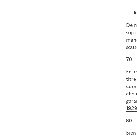
R
De m
supp
manq
sousc
70
En r
titr
comp
et s
gara
1929
80
Bien