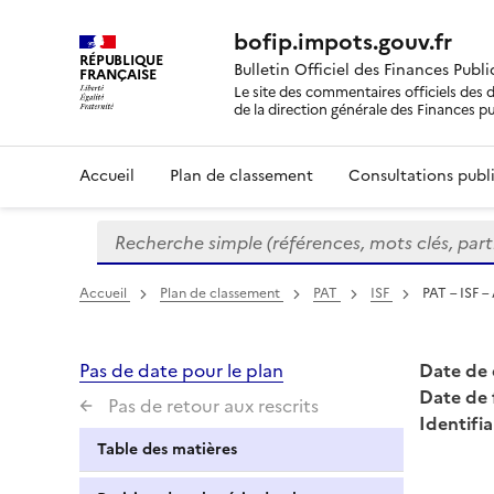
bofip.impots.gouv.fr
RÉPUBLIQUE
Bulletin Officiel des Finances Publ
FRANÇAISE
Le site des commentaires officiels des d
de la direction générale des Finances p
Accueil
Plan de classement
Consultations publi
Recherche simple (références, mots clés, partie 
Formulaire
de
recherche
Accueil
Plan de classement
PAT
ISF
PAT – ISF –
Pas de date pour le plan
Date de 
Date de 
Pas de retour aux rescrits
Identifia
Table des matières