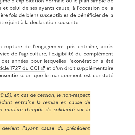
égime d'exploitation normale ou le plan simple de
l
p
 et celui de ses ayants cause, à l'occasion de la
a
a
re fois de biens susceptibles de bénéficier de la
p
g
re joint à la déclaration souscrite.
a
e
g
e
a rupture de l'engagement pris entraîne, après
ice de l'agriculture, l'exigibilité du complément
 des années pour lesquelles l'exonération a été
ticle 1727 du CGI
et d'un droit supplémentaire
consentie selon que le manquement est constaté
90
), en cas de cession, le non-respect
cédant entraine la remise en cause de
en matière d'impôt de solidarité sur la
 devient l'ayant cause du précédent