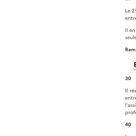
Le 2
entr
Il e
seul
Rem
30
Il r
entr
l'as
prof
40