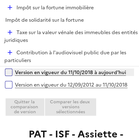
e
D
Impôt sur la fortune immobilière
p
é
l
Impôt de solidarité sur la fortune
p
i
l
e
D
Taxe sur la valeur vénale des immeubles des entités
i
r
é
juridiques
e
p
r
D
Contribution à l'audiovisuel public due par les
l
é
particuliers
i
p
e
Versions sur la période
Version en vigueur du 11/10/2018 à aujourd'hui
l
r
i
Version en vigueur du 12/09/2012 au 11/10/2018
e
r
Quitter la
Comparer les deux
comparaison
versions
de version
sélectionnées
PAT - ISF - Assiette -