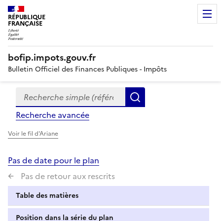
RÉPUBLIQUE
FRANÇAISE
bofip.impots.gouv.fr
Bulletin Officiel des Finances Publiques - Impôts
Recherche simple (références, mots clés, partie du titre
Formulaire
Rechercher
de
Recherche avancée
recherche
Voir le fil d'Ariane
Pas de date pour le plan
Pas de retour aux rescrits
Table des matières
Position dans la série du plan