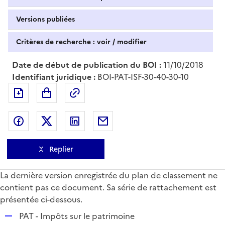
Versions publiées
Critères de recherche : voir / modifier
Date de début de publication du BOI :
11/10/2018
Identifiant juridique :
BOI-PAT-ISF-30-40-30-10
Exporter le document au format pdf
Permalien : adresse web de ce doc
Partager sur Facebook
Partager sur Twitter
Partager sur LinkedIn
Partager par messagerie
Replier
La dernière version enregistrée du plan de classement ne
contient pas ce document. Sa série de rattachement est
présentée ci-dessous.
R
PAT - Impôts sur le patrimoine