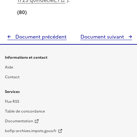
1723 quindecies, I
).
(80)
Document précédent
Document suivant
Informations et contact
Aide
Contact
Services
Flux RSS
Table de concordance
Documentation
bofip-archives.impots.gouv.fr