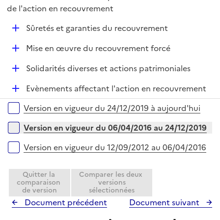
r
é
de l'action en recouvrement
i
p
e
D
Sûretés et garanties du recouvrement
l
r
é
i
D
Mise en œuvre du recouvrement forcé
p
e
é
l
r
D
Solidarités diverses et actions patrimoniales
p
i
é
l
e
D
Evènements affectant l'action en recouvrement
p
i
r
é
l
e
Versions sur la période
Version en vigueur du 24/12/2019 à aujourd'hui
p
i
r
l
e
Version en vigueur du 06/04/2016 au 24/12/2019
i
r
e
Version en vigueur du 12/09/2012 au 06/04/2016
r
Quitter la
Comparer les deux
comparaison
versions
de version
sélectionnées
Document précédent
Document suivant