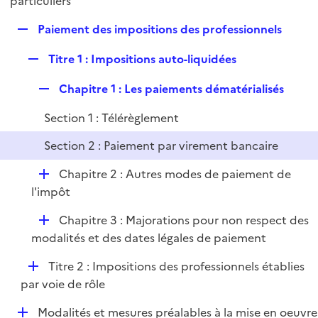
particuliers
l
p
i
R
Paiement des impositions des professionnels
l
e
e
i
r
R
Titre 1 : Impositions auto-liquidées
p
e
e
l
r
R
Chapitre 1 : Les paiements dématérialisés
p
i
e
l
e
Section 1 : Télérèglement
p
i
r
l
e
Section 2 : Paiement par virement bancaire
i
r
e
D
Chapitre 2 : Autres modes de paiement de
r
é
l'impôt
p
D
Chapitre 3 : Majorations pour non respect des
l
é
modalités et des dates légales de paiement
i
p
e
D
Titre 2 : Impositions des professionnels établies
l
r
é
par voie de rôle
i
p
e
D
Modalités et mesures préalables à la mise en oeuvre
l