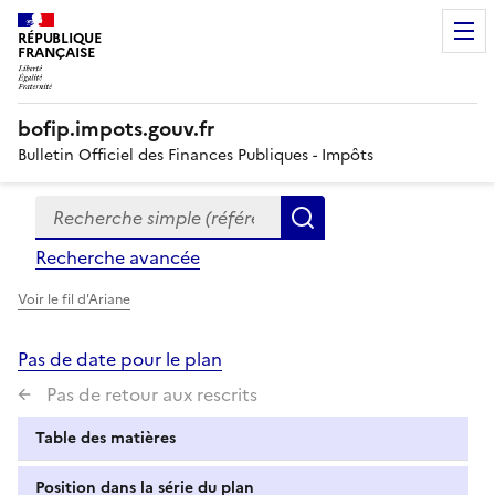
RÉPUBLIQUE
FRANÇAISE
bofip.impots.gouv.fr
Bulletin Officiel des Finances Publiques - Impôts
Recherche simple (références, mots clés, partie du titre
Formulaire
Rechercher
de
Recherche avancée
recherche
Voir le fil d'Ariane
Pas de date pour le plan
Pas de retour aux rescrits
Table des matières
Position dans la série du plan