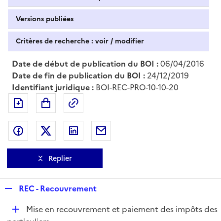
Versions publiées
Critères de recherche : voir / modifier
Date de début de publication du BOI :
06/04/2016
Date de fin de publication du BOI :
24/12/2019
Identifiant juridique :
BOI-REC-PRO-10-10-20
Exporter le document au format pdf
Permalien : adresse web de ce doc
Partager sur Facebook
Partager sur Twitter
Partager sur LinkedIn
Partager par messagerie
Replier
R
REC - Recouvrement
e
D
Mise en recouvrement et paiement des impôts des
p
é