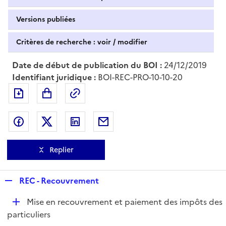
Versions publiées
Critères de recherche : voir / modifier
Date de début de publication du BOI :
24/12/2019
Identifiant juridique :
BOI-REC-PRO-10-10-20
Exporter le document au format pdf
Permalien : adresse web de ce doc
Partager sur Facebook
Partager sur Twitter
Partager sur LinkedIn
Partager par messagerie
Replier
R
REC - Recouvrement
e
D
Mise en recouvrement et paiement des impôts des
p
é
particuliers
l
p