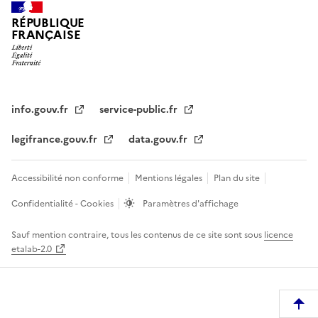
RÉPUBLIQUE
FRANÇAISE
info.gouv.fr
service-public.fr
legifrance.gouv.fr
data.gouv.fr
Accessibilité non conforme
Mentions légales
Plan du site
Confidentialité - Cookies
Paramètres d'affichage
Sauf mention contraire, tous les contenus de ce site sont sous
licence
etalab-2.0
R