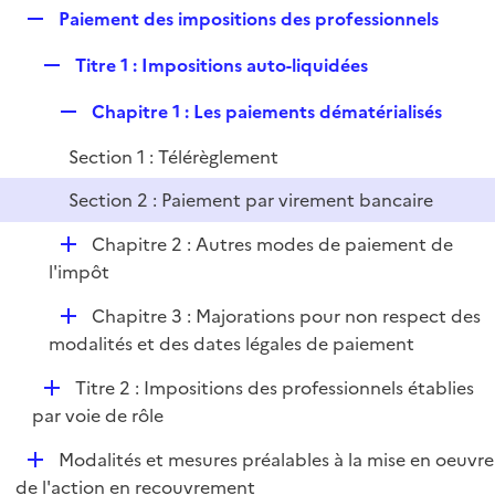
i
R
Paiement des impositions des professionnels
l
e
e
i
r
R
Titre 1 : Impositions auto-liquidées
p
e
e
l
r
R
Chapitre 1 : Les paiements dématérialisés
p
i
e
l
e
Section 1 : Télérèglement
p
i
r
l
e
Section 2 : Paiement par virement bancaire
i
r
e
D
Chapitre 2 : Autres modes de paiement de
r
é
l'impôt
p
D
Chapitre 3 : Majorations pour non respect des
l
é
modalités et des dates légales de paiement
i
p
e
D
Titre 2 : Impositions des professionnels établies
l
r
é
par voie de rôle
i
p
e
D
Modalités et mesures préalables à la mise en oeuvre
l
r
é
de l'action en recouvrement
i