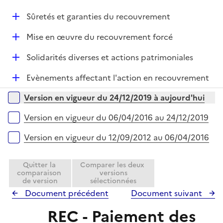
p
e
D
Sûretés et garanties du recouvrement
l
r
é
i
D
Mise en œuvre du recouvrement forcé
p
e
é
l
r
D
Solidarités diverses et actions patrimoniales
p
i
é
l
e
D
Evènements affectant l'action en recouvrement
p
i
r
é
l
e
Versions sur la période
Version en vigueur du 24/12/2019 à aujourd'hui
p
i
r
l
e
Version en vigueur du 06/04/2016 au 24/12/2019
i
r
e
Version en vigueur du 12/09/2012 au 06/04/2016
r
Quitter la
Comparer les deux
comparaison
versions
de version
sélectionnées
Document précédent
Document suivant
REC - Paiement des