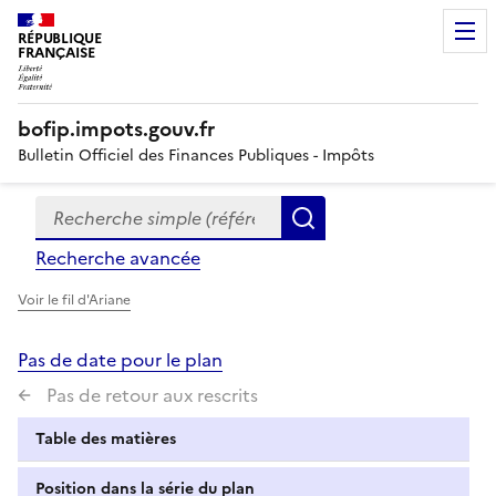
RÉPUBLIQUE
FRANÇAISE
bofip.impots.gouv.fr
Bulletin Officiel des Finances Publiques - Impôts
Recherche simple (références, mots clés, partie du titre
Formulaire
Rechercher
de
Recherche avancée
recherche
Voir le fil d'Ariane
Pas de date pour le plan
Pas de retour aux rescrits
Table des matières
Position dans la série du plan